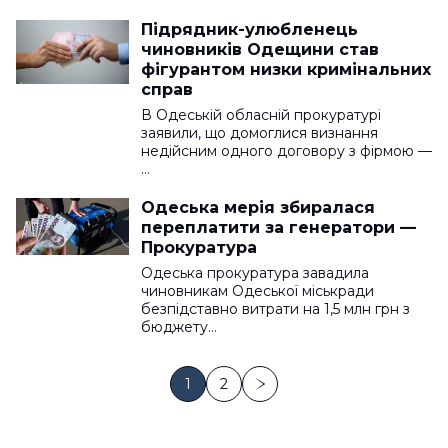
Підрядник-улюбленець
чиновників Одещини став
фігурантом низки кримінальних
справ
В Одеській обласній прокуратурі
заявили, що домоглися визнання
недійсним одного договору з фірмою —
…
Одеська мерія збиралася
переплатити за генератори —
Прокуратура
Одеська прокуратура завадила
чиновникам Одеської міськради
безпідставно витрати на 1,5 млн грн з
бюджету…
1
2