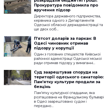
розкрадали бюджетні гроші:
Прокуратура повідомила про
вручення підозр
Директора державного підприємства,
керівника одного з Департаментів
Одеської обласної держадміністрації та
ще двох осіб…
П’ятсот доларів за паркан: В
Одесі чиновник отримав
підозру у корупції
Один з головних спеціалістів Київської
районної адміністрації Одеської міської
ради отримав підозру у вимаганні…
Суд заарештував споруди на
території одеського санаторію:
Пам’ятку культури продали за
безцінь
Пам’ятку культурної спадщини, яка
розташована на Французькому бульварі
в Одесі заарештовано судом і
передано…