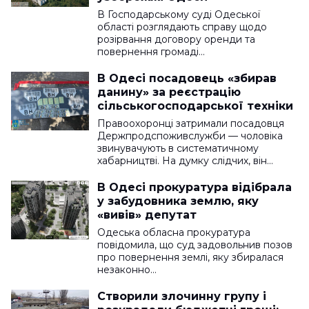
В Господарському суді Одеської
області розглядають справу щодо
розірвання договору оренди та
повернення громаді…
В Одесі посадовець «збирав
данину» за реєстрацію
сільськогосподарської техніки
Правоохоронці затримали посадовця
Держпродспоживслужби — чоловіка
звинувачують в систематичному
хабарництві. На думку слідчих, він…
В Одесі прокуратура відібрала
у забудовника землю, яку
«вивів» депутат
Одеська обласна прокуратура
повідомила, що суд задовольнив позов
про повернення землі, яку збиралася
незаконно…
Створили злочинну групу і