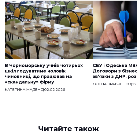
В Чорноморську учнів чотирьох
СБУ і Одеська МВ
шкіл годуватиме чоловік
Договори з бізне
чиновниці, що працював на
звʼязки з ДНР, ро
«скандальну» фірму
ОЛЕНА КРАВЧЕНКО
|
22
КАТЕРИНА МАДЕНС
|
02.02.2026
Читайте також