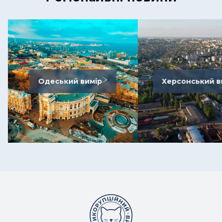
Одеський вимір
Херсонський в