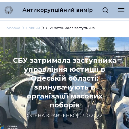
Антикорупційний вимір
Головна
Новини
СБУ затримала заступника управління юстиції в Одеській області: звинувачують в організації масових поборів
СБУ затримала заступника
управління юстиції в
Одеській області:
звинувачують в
організації масових
поборів
ОЛЕНА КРАВЧЕНКО
|
07.10.2022