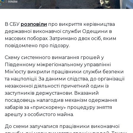
В СБУ
розповіли
про викриття керівництва
державної виконавчої служби Одещини в
масових поборах. Затримано двох осіб, яким
повідомлено про підозру.
Схему системного вимагання грошей у
Південному міжрегіональному управлінні
Мін’юсту викрили працівники служби безпеки
та нацполіції. За даними слідства, до організації
незаконної діяльності причетний один із
заступників держустанови. Вказаний
посадовець налагодив механізм одержання
хабарів за «прискорену» процедуру зняття
арешту з особистого майна.
До схеми залучалися працівники виконавчої