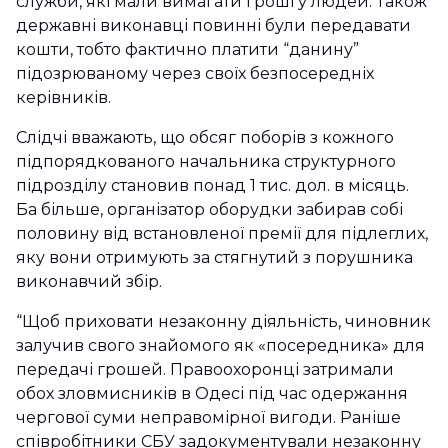
служби, які мали вимагати гроші у людей. Також
державні виконавці повинні були передавати
кошти, тобто фактично платити “данину”
підозрюваному через своїх безпосередніх
керівників.
Слідчі вважають, що обсяг поборів з кожного
підпорядкованого начальника структурного
підрозділу становив понад 1 тис. дол. в місяць.
Ба більше, організатор оборудки забирав собі
половину від встановленої премії для підлеглих,
яку вони отримують за стягнутий з порушника
виконавчий збір.
“Щоб приховати незаконну діяльність, чиновник
залучив свого знайомого як «посередника» для
передачі грошей. Правоохоронці затримали
обох зловмисників в Одесі під час одержання
чергової суми неправомірної вигоди. Раніше
співробітники СБУ задокументували незаконну