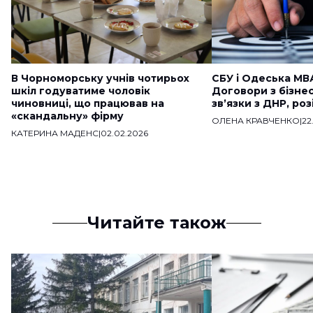
В Чорноморську учнів чотирьох
СБУ і Одеська МВ
шкіл годуватиме чоловік
Договори з бізне
чиновниці, що працював на
звʼязки з ДНР, ро
«скандальну» фірму
ОЛЕНА КРАВЧЕНКО
|
22
КАТЕРИНА МАДЕНС
|
02.02.2026
Читайте також