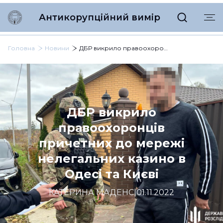
Антикорупційний вимір
Головна
Новини
ДБР викрило правоохоронців причетних до мережі нелегальних казино в Одесі та Києві
ДБР викрило
правоохоронців
причетних до мережі
нелегальних казино в
Одесі та Києві
КАТЕРИНА МАДЕНС
|
01.11.2022