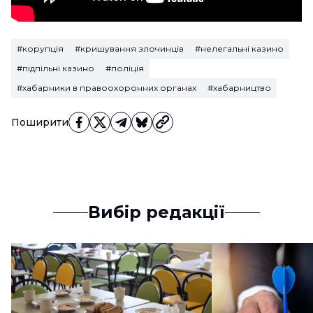
#корупція
#кришування злочинців
#нелегальні казино
#підпільні казино
#поліція
#хабарники в правоохоронних органах
#хабарництво
Поширити
Вибір редакції