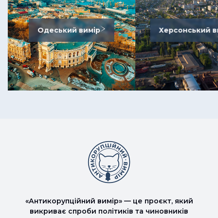
Одеський вимір
Херсонський в
«Антикорупційний вимір» — це проєкт, який
викриває спроби політиків та чиновників