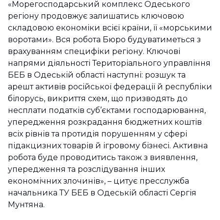
«Морегосподарський комплекс Одеського
регіону продовжує залишатись ключовою
складовою економіки всієї країни, її «морськими
воротами». Вся робота Бюро будуватиметься з
врахуванням специфіки регіону. Ключові
напрями діяльності Територіального управління
БЕБ в Одеській області наступні: розшук та
арешт активів російської федерації й республіки
білорусь, викриття схем, що призводять до
несплати податків суб’єктами господарювання,
упередження розкрадання бюджетних коштів
всіх рівнів та протидія порушенням у сфері
підакцизних товарів й ігровому бізнесі. Активна
робота буде проводитись також з виявлення,
упередження та розслідування інших
економічних злочинів», – цитує пресслужба
начальника ТУ БЕБ в Одеській області Сергія
Мунтяна.