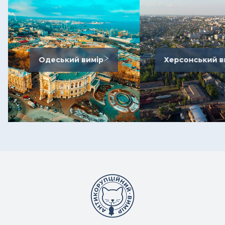
Одеський вимір
Херсонський в