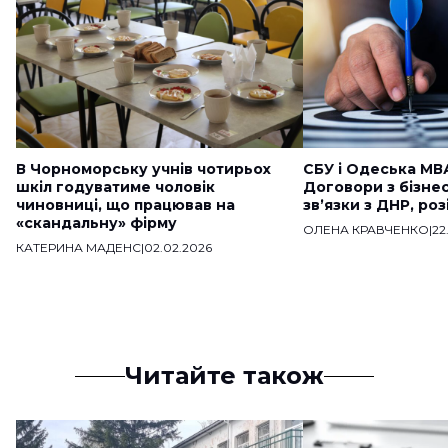
В Чорноморську учнів чотирьох
СБУ і Одеська МВ
шкіл годуватиме чоловік
Договори з бізне
чиновниці, що працював на
звʼязки з ДНР, ро
«скандальну» фірму
ОЛЕНА КРАВЧЕНКО
|
22
КАТЕРИНА МАДЕНС
|
02.02.2026
Читайте також