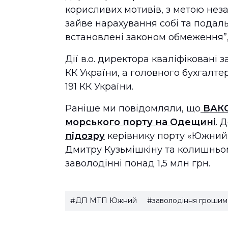
корисливих мотивів, з метою нез
зайве нарахування собі та подал
встановлені законом обмеження”,
Дії в.о. директора кваліфіковані з
КК України, а головного бухгалтера 
191 КК України.
Раніше ми повідомляли, що
ВАКС
морського порту на Одещині
. 
підозру
керівнику порту «Южний»
Дмитру Кузьмішкіну та колишньо
заволодінні понад 1,5 млн грн.
#ДП МТП Южний
#заволодіння грошим