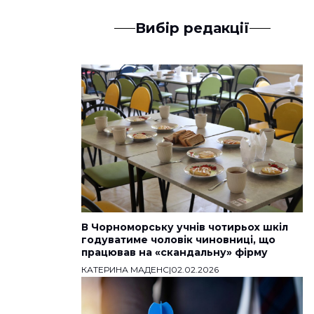
Вибір редакції
В Чорноморську учнів чотирьох шкіл
годуватиме чоловік чиновниці, що
працював на «скандальну» фірму
КАТЕРИНА МАДЕНС
|
02.02.2026