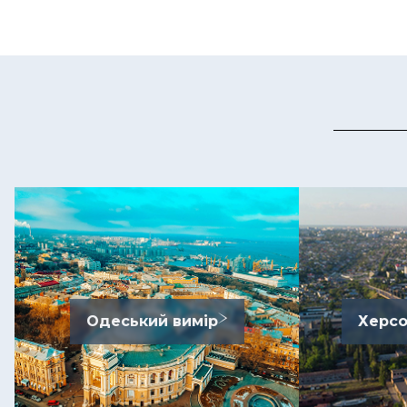
Одеський вимір
Херсо