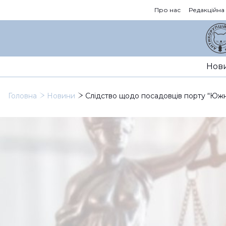
Про нас
Редакційна
Нов
Головна
Новини
Слідство щодо посадовців порту “Южни