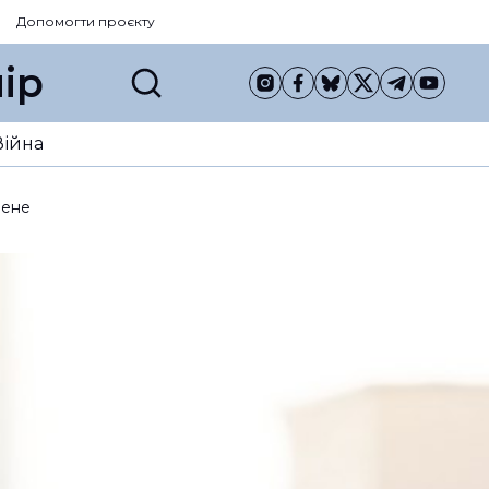
Допомогти проєкту
ір
Війна
шене