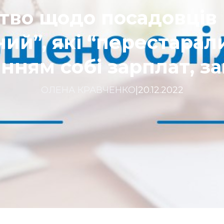
тво щодо посадовців
ий”, які “перестарали
нням собі зарплат, 
ОЛЕНА КРАВЧЕНКО
|
20.12.2022