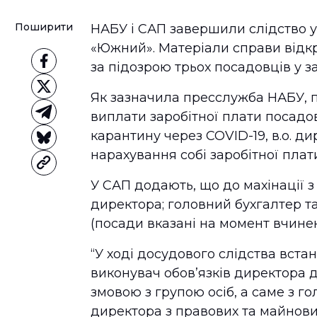
Поширити
НАБУ і САП завершили слідство 
«Южний». Матеріали справи відкр
за підозрою трьох посадовців у за
Як зазначила пресслужба НАБУ, 
виплати заробітної плати посадовц
карантину через COVID-19, в.о. 
нарахування собі заробітної плат
У САП додають, що до махінації 
директора; головний бухгалтер 
(посади вказані на момент вчине
“У ході досудового слідства встан
виконувач обов’язків директора
змовою з групою осіб, а саме з г
директора з правових та майнових