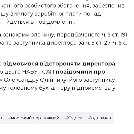
аконного особистого збагачення, забезпечив
ьшу виплату заробітної плати понад
 – йдеться в повідомленні.
а ознаками злочину, передбаченого ч. 5 ст. 191
та заступника директора за ч. 5 ст. 27, ч. 5 с.
 відмовився відстороняти директора
До цього НАБУ і САП
повідомили про
 Олександру Олійнику, його заступнику
му головному бухгалтеру підприємства у
а
#морський порт южний
#Одеса
#одещина