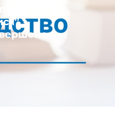
 порту
ся” з
завершене