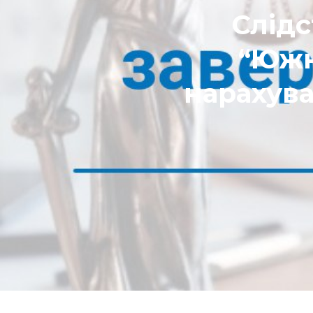
Слідс
“Южн
нарахува