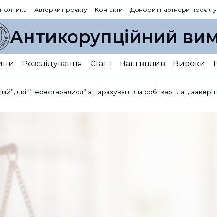
 політика
Авторки проєкту
Контакти
Донори і партнери проєкту
Антикорупційний вим
ини
Розслідування
Статті
Наш вплив
Вироки
й”, які “перестаралися” з нарахуванням собі зарплат, завер