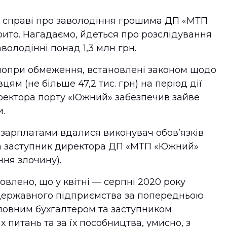
у справі про заволодіння грошима ДП «МТП
ито. Нагадаємо, йдеться про розслідування
володінні понад 1,3 млн грн.
попри обмеження, встановлені законом щодо
ям (не більше 47,2 тис. грн) на період дії
директора порту «Южний» забезпечив зайве
и.
з зарплатами вдалися виконувач обов’язків
та заступник директора ДП «МТП «Южний»
ння злочину).
овлено, що у квітні — серпні 2020 року
 державного підприємства за попередньою
оловним бухгалтером та заступником
 питань та за їх пособництва, умисно, з