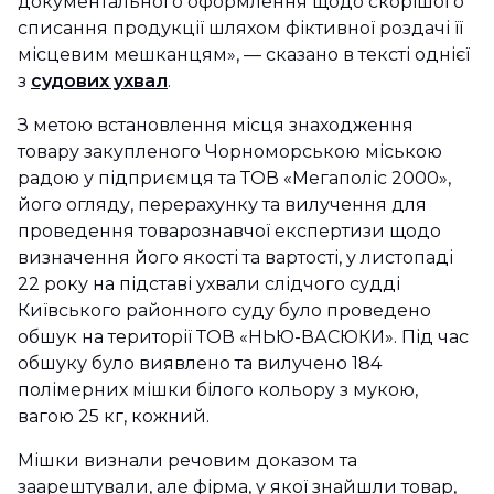
документального оформлення щодо скорішого
списання продукції шляхом фіктивної роздачі її
місцевим мешканцям», — сказано в тексті однієї
з
судових ухвал
.
З метою встановлення місця знаходження
товару закупленого Чорноморською міською
радою у підприємця та ТОВ «Мегаполіс 2000»,
його огляду, перерахунку та вилучення для
проведення товарознавчої експертизи щодо
визначення його якості та вартості, у листопаді
22 року на підставі ухвали слідчого судді
Київського районного суду було проведено
обшук на території ТОВ «НЬЮ-ВАСЮКИ». Під час
обшуку було виявлено та вилучено 184
полімерних мішки білого кольору з мукою,
вагою 25 кг, кожний.
Мішки визнали речовим доказом та
заарештували, але фірма, у якої знайшли товар,