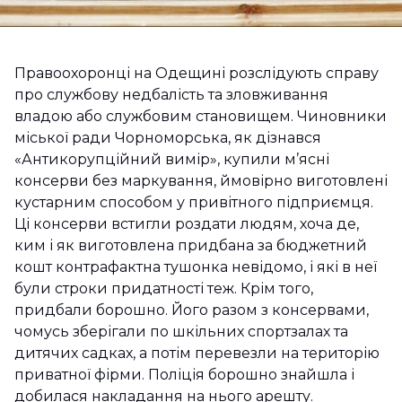
Правоохоронці на Одещині розслідують справу
про службову недбалість та зловживання
владою або службовим становищем. Чиновники
міської ради Чорноморська, як дізнався
«Антикорупційний вимір», купили м’ясні
консерви без маркування, ймовірно виготовлені
кустарним способом у привітного підприємця.
Ці консерви встигли роздати людям, хоча де,
ким і як виготовлена придбана за бюджетний
кошт контрафактна тушонка невідомо, і які в неї
були строки придатності теж. Крім того,
придбали борошно. Його разом з консервами,
чомусь зберігали по шкільних спортзалах та
дитячих садках, а потім перевезли на територію
приватної фірми. Поліція борошно знайшла і
добилася накладання на нього арешту.