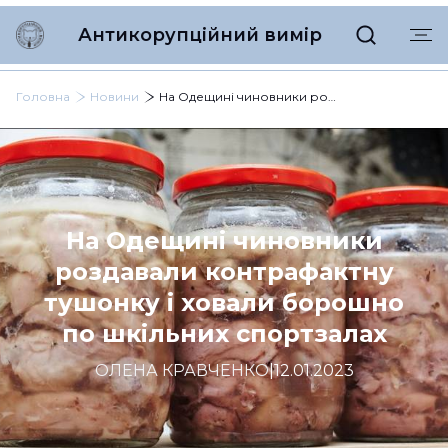
Антикорупційний вимір
Головна
Новини
На Одещині чиновники роздавали контрафактну тушонку і ховали борошно по шкільних спортзалах
На Одещині чиновники
роздавали контрафактну
тушонку і ховали борошно
по шкільних спортзалах
ОЛЕНА КРАВЧЕНКО
|
12.01.2023