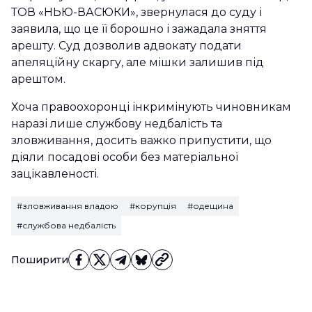
ТОВ «НЬЮ-ВАСЮКИ», звернулася до суду і
заявила, що це її борошно і зажадала зняття
арешту. Суд дозволив адвокату подати
апеляційну скаргу, але мішки залишив під
арештом.
Хоча правоохоронці інкримінують чиновникам
наразі лише службову недбалість та
зловживання, досить важко припустити, що
діяли посадові особи без матеріальної
зацікавленості.
#зловживання владою
#корупція
#одещина
#службова недбалість
Поширити