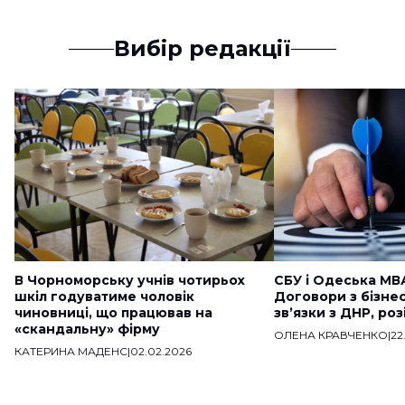
Вибір редакції
В Чорноморську учнів чотирьох
СБУ і Одеська МВ
шкіл годуватиме чоловік
Договори з бізне
чиновниці, що працював на
звʼязки з ДНР, ро
«скандальну» фірму
ОЛЕНА КРАВЧЕНКО
|
22
КАТЕРИНА МАДЕНС
|
02.02.2026