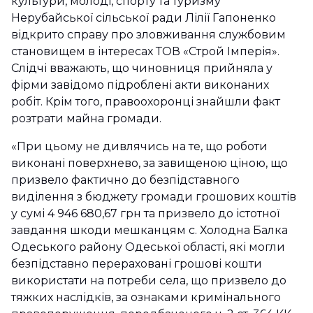
культури, молоді, спорту та туризму
Нерубайської сільської ради Лілії Гапоненко
відкрито справу про зловживання службовим
становищем в інтересах ТОВ «Строй Імперія».
Слідчі вважають, що чиновниця прийняла у
фірми завідомо підроблені акти виконаних
робіт. Крім того, правоохоронці знайшли факт
розтрати майна громади.
«При цьому не дивлячись на те, що роботи
виконані поверхнево, за завищеною ціною, що
призвело фактично до безпідставного
виділення з бюджету громади грошових коштів
у сумі 4 946 680,67 грн та призвело до істотної
завдання шкоди мешканцям с. Холодна Балка
Одеського району Одеської області, які могли
безпідставно перераховані грошові кошти
використати на потреби села, що призвело до
тяжких наслідків, за ознаками кримінального