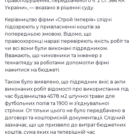
правопорушення, передбаченого ч. 2 ст. 364 КК
України», — вказано в рішенні суду.
Керівництво фірми «Строй Імперія» слідчі
підозрюють у привласненні коштів за
попередньою змовою. Відомо, що
правоохоронці наразі перевіряють якість робіт та
чи всі вони були виконані підрядником.
Вважають, що чиновники та інженер з
технагляду за роботами допомогли фірмі
нажитися на бюджеті.
Також було виявлено, що підрядник вніс в акти
виконаних робіт відомості про використання під
час будівництва 4578 м2 штучної трави для
футбольних полів та 1900 м з’єднувальної
стрічки. От тільки цього не було передбачено в
договорі та кошторисній документації. Слідчий
зазначає, що це призвело до витрат бюджетних
коштів, сума яких на теперішній час