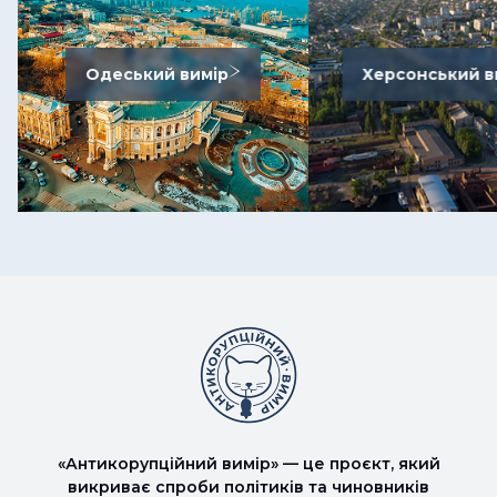
Одеський вимір
Херсонський в
«Антикорупційний вимір» — це проєкт, який
викриває спроби політиків та чиновників