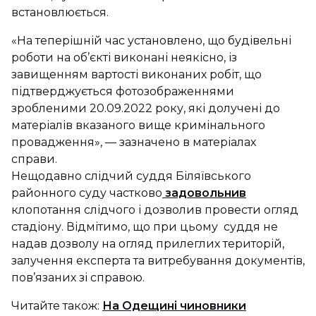
встановлюється.
«На теперішній час установлено, що будівельні
роботи на об’єкті виконані неякісно, із
завищенням вартості виконаних робіт, що
підтверджується фотозображеннями
зробленими 20.09.2022 року, які долучені до
матеріалів вказаного вище кримінального
провадження», — зазначено в матеріалах
справи.
Нещодавно слідчий суддя Біляївського
районного суду частково
задовольнив
клопотання слідчого і дозволив провести огляд
стадіону. Відмітимо, що при цьому суддя не
надав дозволу на огляд прилеглих територій,
залучення експерта та витребування документів,
пов’язаних зі справою.
Читайте також:
На Одещині чиновники