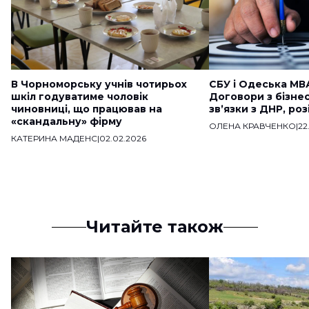
В Чорноморську учнів чотирьох
СБУ і Одеська МВ
шкіл годуватиме чоловік
Договори з бізне
чиновниці, що працював на
звʼязки з ДНР, ро
«скандальну» фірму
ОЛЕНА КРАВЧЕНКО
|
22
КАТЕРИНА МАДЕНС
|
02.02.2026
Читайте також