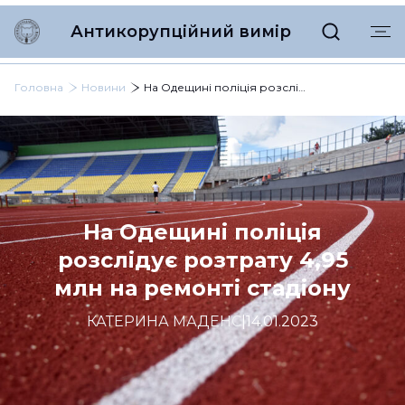
Антикорупційний вимір
Головна
Новини
На Одещині поліція розслідує розтрату 4,95 млн на ремонті стадіону
На Одещині поліція
розслідує розтрату 4,95
млн на ремонті стадіону
КАТЕРИНА МАДЕНС
|
14.01.2023