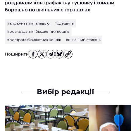
роздавали контрафактну тушонку і ховали
борошно по шкільних спортзалах
#зловживання владою
#одещина
#розкрадання бюджетних коштів
#розтрата бюджетних коштів
#шкільний стадіон
Поширити
Вибір редакції