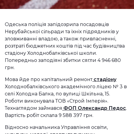
Одеська поліція запідозрила посадовців
Нерубайської сільради та їхніх підрядників у
зловживанні владою, а також привласненні,
розтраті бюджетних коштів під час будівництва
стадіону Холоднобалківської школи.
Попередньо заподіяні збитки сягли 4 946 680
грн.
Мова йде про капітальний ремонт
стадіону
Холоднобалківського академічного ліцею № 3 в
селі Холодна Балка, по вулиці Шкільна, 15.
Роботи виконувала ТОВ «Строй Імперія».
Технаглядом займався
ФОП Олександр Педос
.
Вартість робіт склала 9 588 397 грн.
Відносно начальника Управління освіти,