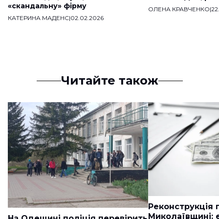
«скандальну» фірму
ОЛЕНА КРАВЧЕНКО
|
22
КАТЕРИНА МАДЕНС
|
02.02.2026
Читайте також
Реконструкція п
Миколаївщині: 
На Одещині поліція перевірить