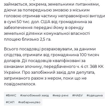
займається, зокрема, земельними питаннями,
діючи за попередньою змовою з міським
головою отримав частину неправомірної вигоди
в сумі 50 тис. дол. США від громадянина за
забезпечення передачі йому в оренду
земельної ділянки комунальної власності
площею близько 2,5 га.
Всього посадовці розраховували, за даними
слідства, отримати від громадянина 100 тисяч
доларів. Дії посадовців кваліфіковані за
ознаками злочину, передбаченого ч. 4 ст. 368 КК
України. Про запобіжний захід для депутата,
затриманого разом з мером, поки що не
повідомлялося.
#ВАКС
#запобіжний захід
#мер рені
#НАБУ
#одещина
#САП
#хабарництво