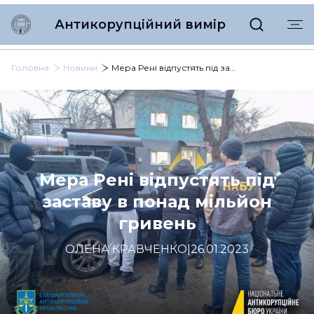
Антикорупційний вимір
Головна
Новини
Мера Рені відпустять під заставу в понад мільйон гривень
Мера Рені відпустять під
заставу в понад мільйон
гривень
ОЛЕНА КРАВЧЕНКО
|
26.01.2023