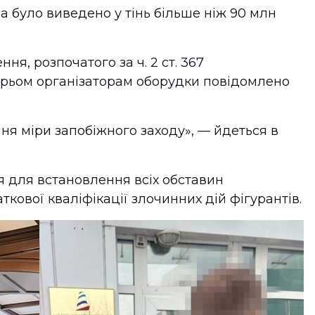
 було виведено у тінь більше ніж 90 млн
я, розпочатого за ч. 2 ст. 367
трьом організаторам оборудки повідомлено
я міри запобіжного заходу», — йдеться в
я для встановлення всіх обставин
ової кваліфікації злочинних дій фігурантів.