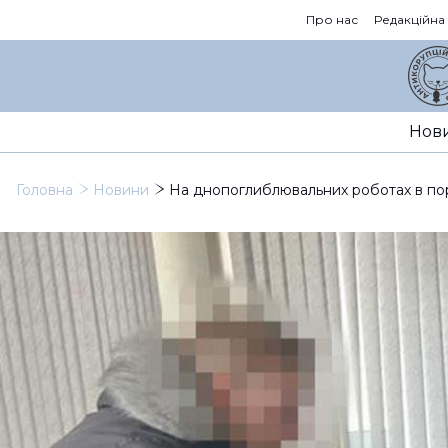
Про нас
Редакційна
Нов
Головна
Новини
На днопоглиблювальних роботах в пор