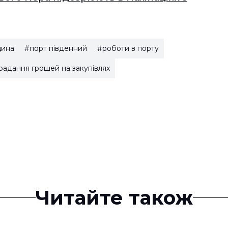
ина
#порт південний
#роботи в порту
радання грошей на закупівлях
Читайте також