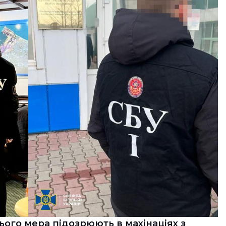
ого мера підозрюють в махінаціях з