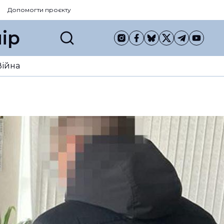
Допомогти проєкту
ір
Війна