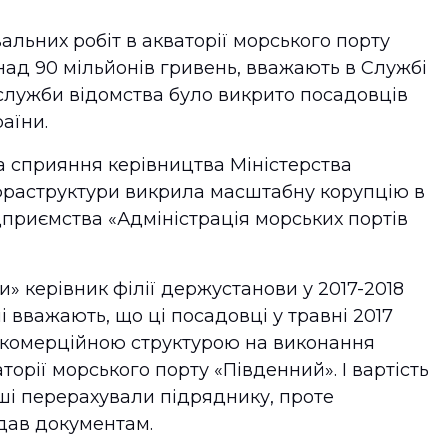
льних робіт в акваторії морського порту
ад 90 мільйонів гривень, вважають в Службі
служби відомства було викрито посадовців
раїни.
за сприяння керівництва Міністерства
нфраструктури викрила масштабну корупцію в
приємства «Адміністрація морських портів
и» керівник філії держустанови у 2017-2018
чі вважають, що ці посадовці у травні 2017
з комерційною структурою на виконання
орії морського порту «Південний». І вартість
ші перерахували підряднику, проте
ідав документам.