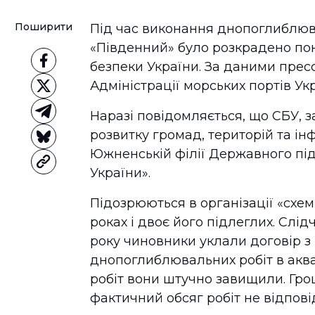
Поширити
Під час виконання днопоглиблюва
«Південний» було розкрадено пон
безпеки України. За даними прес
Адміністрації морських портів Ук
Наразі повідомляється, що СБУ, 
розвитку громад, територій та і
Южненській філії Державного під
України».
Підозрюються в організації «схем
роках і двоє його підлеглих. Слід
року чиновники уклали договір 
днопоглиблювальних робіт в акват
робіт вони штучно завищили. Гро
фактичний обсяг робіт не відпов