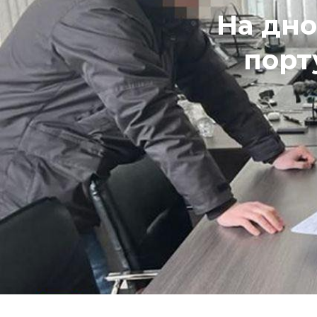
На дно
порт