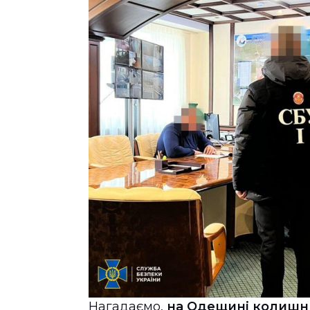
Нагадаємо,
на Одещині колишнь