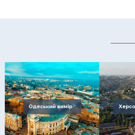
Одеський вимір
Херсо