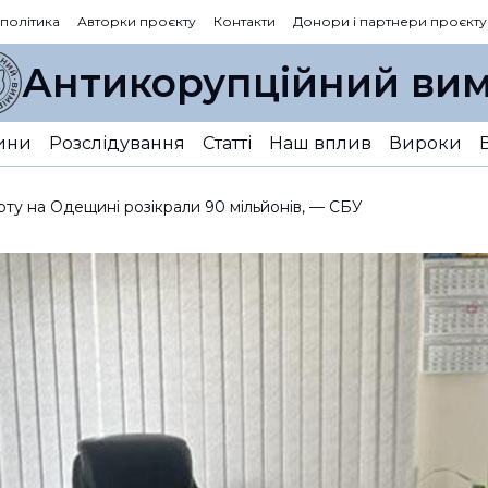
 політика
Авторки проєкту
Контакти
Донори і партнери проєкту
Антикорупційний вим
ини
Розслідування
Статті
Наш вплив
Вироки
ту на Одещині розікрали 90 мільйонів, — СБУ