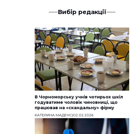
Вибір редакції
В Чорноморську учнів чотирьох шкіл
годуватиме чоловік чиновниці, що
працював на «скандальну» фірму
КАТЕРИНА МАДЕНС
|
02.02.2026