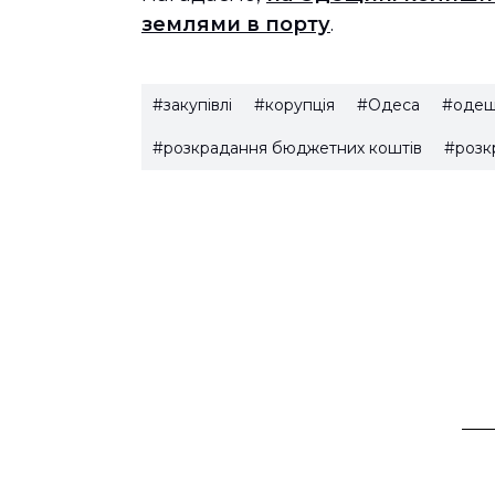
землями в порту
.
#закупівлі
#корупція
#Одеса
#одещ
#розкрадання бюджетних коштів
#розк