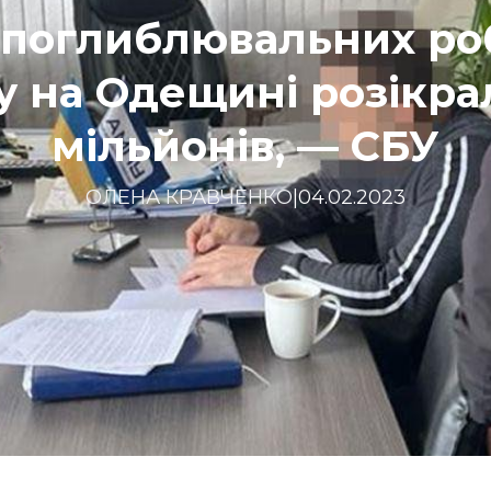
поглиблювальних ро
у на Одещині розікра
мільйонів, — СБУ
ОЛЕНА КРАВЧЕНКО
|
04.02.2023