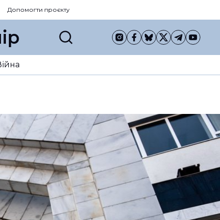
Допомогти проєкту
ір
Війна