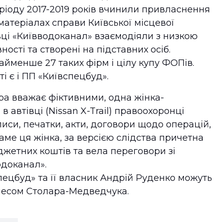
еріоду 2017-2019 років вчинили привласнення
матеріалах справи Київської місцевої
ці «Київводоканал» взаємодіяли з низкою
ності та створені на підставних осіб.
менше 27 таких фірм і цілу купу ФОПів.
і є і ПП «Київспецбуд».
ура вважає фіктивними, одна жінка-
 в автівці (Nissan X-Trail) правоохоронці
иси, печатки, акти, договори щодо операцій,
аме ця жінка, за версією слідства причетна
жетних коштів та вела переговори зі
доканал».
ецбуд» та її власник Андрій Руденко можуть
несом Столара-Медведчука.