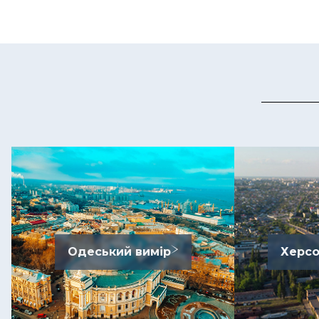
Одеський вимір
Херсо