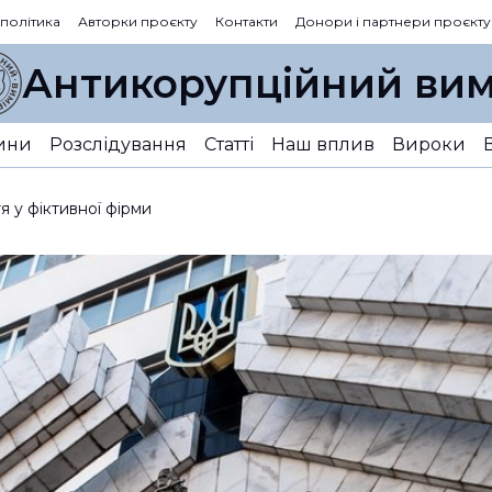
 політика
Авторки проєкту
Контакти
Донори і партнери проєкту
Антикорупційний вим
ини
Розслідування
Статті
Наш вплив
Вироки
 у фіктивної фірми