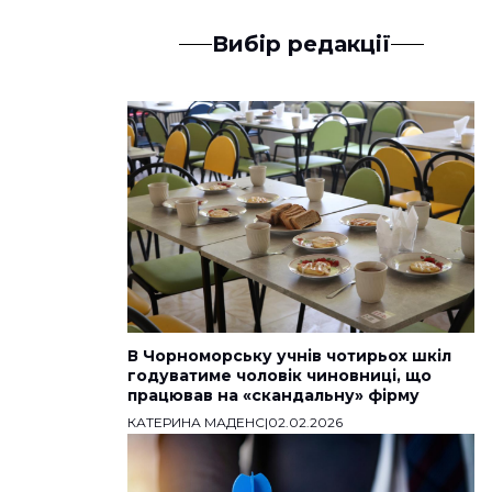
Вибір редакції
В Чорноморську учнів чотирьох шкіл
годуватиме чоловік чиновниці, що
працював на «скандальну» фірму
КАТЕРИНА МАДЕНС
|
02.02.2026