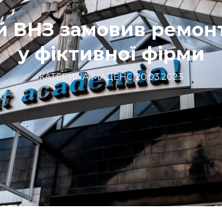
 ВНЗ замовив ремон
у фіктивної фірми
КАТЕРИНА МАДЕНС
|
20.03.2023