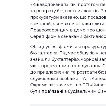
«Київводоканал», які протягом п
та розтрату бюджетних коштів. В 
прокуратури вказано, що посадов
компаній, які мають ознаки фіктив
Правоохоронцям відомо про щонай
Серед фірм з ознаками фіктивност
Об’єднує всі фірми, які прокурат
бухгалтерка. Під час обшуків у неї
знайшли бухгалтерію, чорнові зап
які є предметом розслідування. С
до привласнення та розтрати бюд
службовими особами ПАТ «Київво
Окремо зазначимо, що ПП «Київсп
бути
пов’язані
з будівельним біз