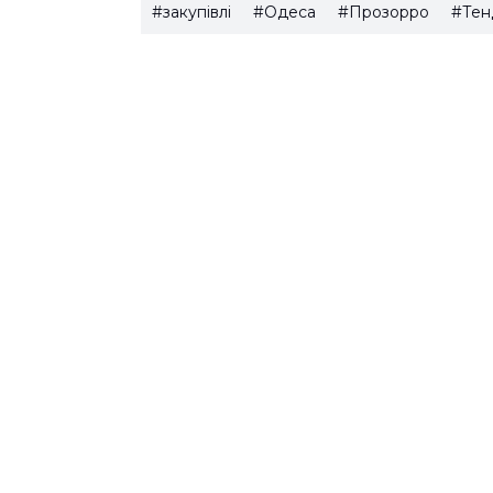
#закупівлі
#Одеса
#Прозорро
#Тен