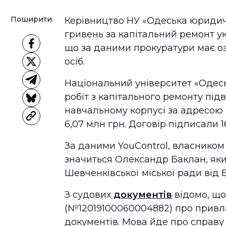
Поширити
Керівництво НУ «Одеська юридич
гривень за капітальний ремонт у
що за даними прокуратури має оз
осіб.
Національний університет «Одес
робіт з капітального ремонту під
навчальному корпусі за адресою в
6,07 млн грн. Договір підписали 
За даними YouControl, власником
значиться Олександр Баклан, який
Шевченківської міської ради від 
З судових
документів
відомо, що
(№12019100060004882) про привл
документів. Мова йде про справу