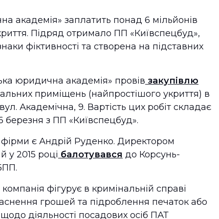
на академія» заплатить понад 6 мільйонів
криття. Підряд отримало ПП «Київспецбуд»,
наки фіктивності та створена на підставних
ька юридична академія» провів
закупівлю
вальних приміщень (найпростішого укриття) в
ул. Академічна, 9. Вартість цих робіт складає
16 березня з ПП «Київспецбуд».
 фірми є Андрій Руденко. Директором
 у 2015 році
балотувався
до Корсунь-
БПП.
 компанія фігурує в кримінальній справі
аснення грошей та підроблення печаток або
 щодо діяльності посадових осіб ПАТ