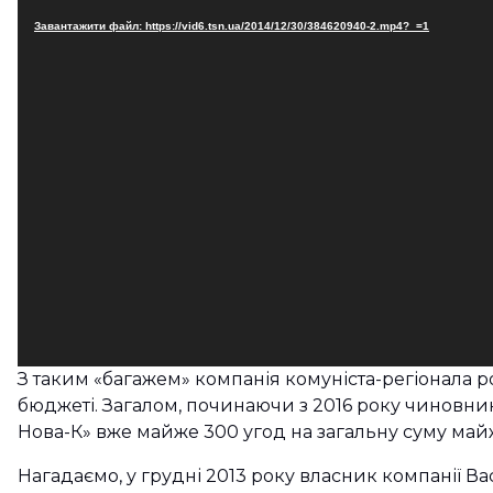
Завантажити файл: https://vid6.tsn.ua/2014/12/30/384620940-2.mp4?_=1
З таким «багажем» компанія комуніста-регіонала 
бюджеті. Загалом, починаючи з 2016 року чиновни
Нова-К» вже майже 300 угод на загальну суму май
Нагадаємо, у грудні 2013 року власник компанії В