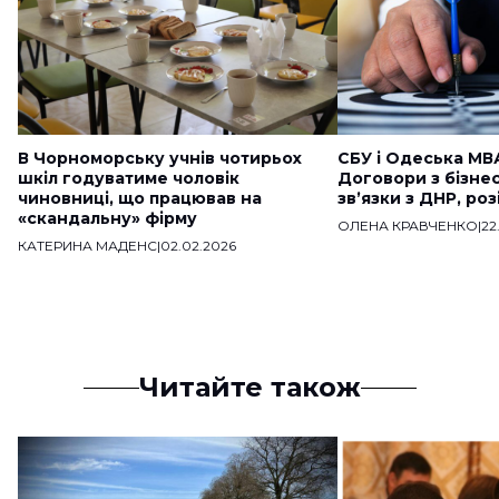
В Чорноморську учнів чотирьох
СБУ і Одеська МВ
шкіл годуватиме чоловік
Договори з бізне
чиновниці, що працював на
звʼязки з ДНР, ро
«скандальну» фірму
ОЛЕНА КРАВЧЕНКО
|
22
КАТЕРИНА МАДЕНС
|
02.02.2026
Читайте також