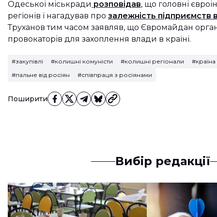
Одеської міськради
розповідав
, що головні євроі
регіонів і нагадував про
залежність підприємств в
Труханов тим часом заявляв, що Євромайдан орган
провокаторів для захоплення влади в країні.
#закупівлі
#колишні комуністи
#колишні регіонали
#країна
#пальне від росіян
#співпраця з росіянами
Поширити
Вибір редакції