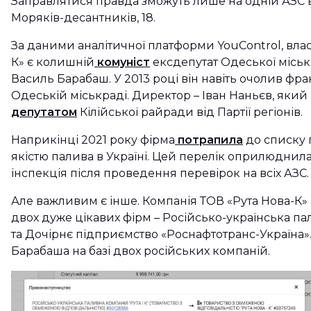
Заправлятися правда зможуть лише на одній АЗС 
Моряків-десантників, 18.
За даними аналітичної платформи YouControl, вла
К» є колишній
комуніст
ексдепутат Одеської міськр
Василь Барабаш. У 2013 році він навіть очолив фрак
Одеській міськраді. Директор – Іван Наньєв, який 
депутатом
Кілійської райради від Партії регіонів.
Наприкінці 2021 року фірма
потрапила
до списку 
якістю палива в Україні. Цей перелік оприлюднил
інспекція після проведення перевірок на всіх АЗС.
Але важливим є інше. Компанія ТОВ «Рута Нова-К
двох дуже цікавих фірм – Російсько-українська пал
та Дочірнє підприємство «Роснафтотранс-Україна».
Барабаша на базі двох російських компаній.