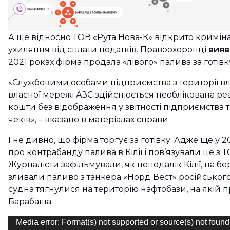
А ще відносно ТОВ «Рута Нова-К» відкрито кримін
ухиляння від сплати податків. Правоохоронці
вияв
2021 роках фірма продала «лівого» палива за готівку
«Службовими особами підприємства з території вл
власної мережі АЗС здійснюється необлікована реа
кошти без відображення у звітності підприємства 
чеків», – вказано в матеріалах справи.
І не дивно, що фірма торгує за готівку. Адже ще у 2
про контрабанду палива в Кілії і пов’язували це з Т
Журналісти зафільмували, як неподалік Кілії, на бе
зливали паливо з танкера «Норд Вест» російськог
судна тягнулися на територію нафтобази, на якій 
Барабаша.
Відеопрогравач
Media error: Format(s) not supported or source(s) not found