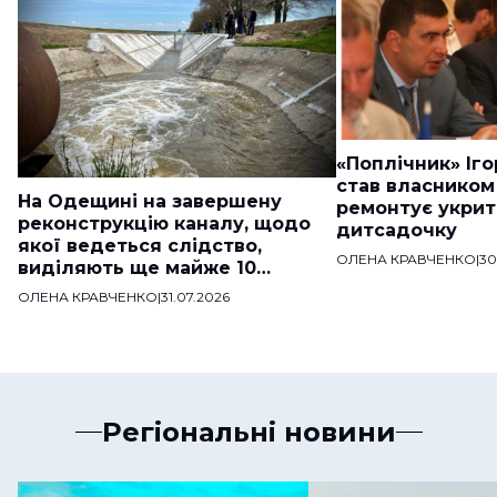
«Поплічник» Іг
став власником
На Одещині на завершену
ремонтує укрит
реконструкцію каналу, щодо
дитсадочку
якої ведеться слідство,
ОЛЕНА КРАВЧЕНКО
|
30
виділяють ще майже 10
мільйонів
ОЛЕНА КРАВЧЕНКО
|
31.07.2026
Регіональні новини