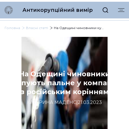
Антикорупційний вимір
Головна
Власні статті
На Одещині чиновники купують пальне у компанії з російським корінням
На Одещині чиновники
купують пальне у компанії
з російським корінням
КАТЕРИНА МАДЕНС
|
21.03.2023