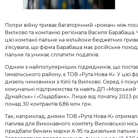
Попри війну триває багаторічний «роман» між посад
Вилково та компанію регіонала Василя Барабаша.
цієї компанії пальне на мільйони бюджетних грив
з’ясувала, що фірма Барабаша має російське похо
пальне та уникає сплатити податків.
Одним з найпопулярніших підрядників, що поста
Ізмаїльського району, є ТОВ «Рута Нова-К». У цієї 
дизель чиновники з Кілії та Вилково. Серед її поку
комунальні підприємства та навіть ДП «Морський 
Дунайськ» і «Ощадбанк». Лише від початку 2023 р
понад 30 контрактів 6,86 млн грн.
Так, наприклад, днями ТОВ «Рута Нова-К» отримала
палива для Виконавчого комітету Вилківської міс
придбали бензин марки А-95 та дизельне пальне н