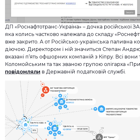
ДП «Роснафтотранс-Україна» – дочка російської З
яка колись частково належала до складу «Роснефт
вже закрито. А от Російсько-українська паливна ком
діючою. Директором і ній значиться Степан Анд
вказані п’ять офшорних компаній з Кіпру. Всі вони 
Коломойським та так званою групою олігарха «Прив
повідомляли
в Державній податковій службі.