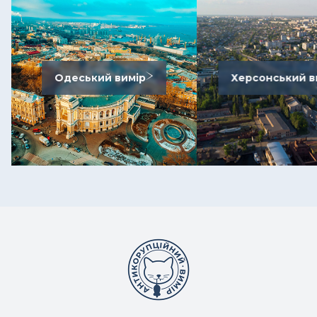
Одеський вимір
Херсонський в