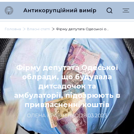
Антикорупційний вимір
Головна
Власні статті
Фірму депутата Одеської облради, що будувала дитсадочок та амбулаторії, підозрюють в привласненні коштів
Фірму депутата Одеської
облради, що будувала
дитсадочок та
амбулаторії, підозрюють в
привласненні коштів
ОЛЕНА КРАВЧЕНКО
|
28.03.2023