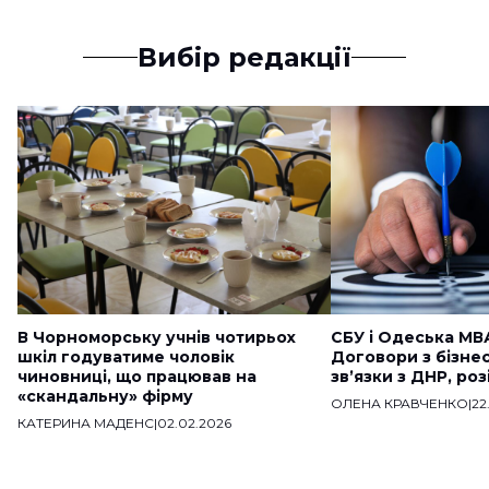
Вибір редакції
В Чорноморську учнів чотирьох
СБУ і Одеська МВ
шкіл годуватиме чоловік
Договори з бізне
чиновниці, що працював на
звʼязки з ДНР, ро
«скандальну» фірму
ОЛЕНА КРАВЧЕНКО
|
22
КАТЕРИНА МАДЕНС
|
02.02.2026