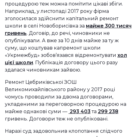
процедурою теж можна помітити цікаві збіги.
Наприклад, у листопаді 2017 року фірма
зголосилася здійснити капітальний ремонт
школи в селі Новоборисівка за
майже 300 тисяч
гривень
. Договір, до речі, чиновники не
опублікували. А вже за 10 днів майже за ту ж
суму, що коштував капремонт школи
«Укрмежбуд» зобов’язався відремонтувати
хол
цієї школи
. Публікація договору цього разу
здалася чиновникам зайвою.
Ремонт Цебриківської ЗОШ
Великомихайлівського району у 2017 році
чомусь проводили за двома договорами,
укладеними за переговорною процедурою на
майже однакові суми —
293 403
та
299 238
гривень. Договори теж не опубліковані.
Наразі суд задовольнив клопотання слідчого