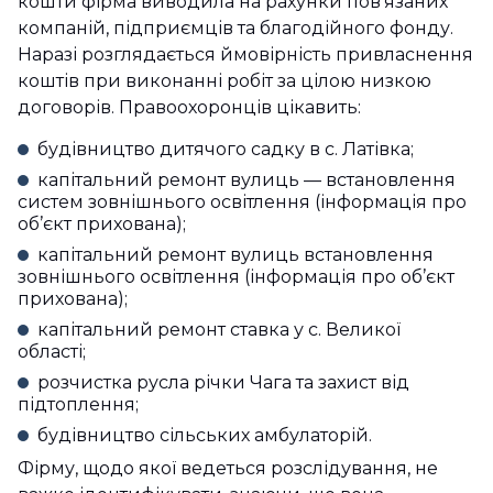
кошти фірма виводила на рахунки пов’язаних
компаній, підприємців та благодійного фонду.
Наразі розглядається ймовірність привласнення
коштів при виконанні робіт за цілою низкою
договорів. Правоохоронців цікавить:
будівництво дитячого садку в с. Латівка;
капітальний ремонт вулиць — встановлення
систем зовнішнього освітлення (інформація про
об’єкт прихована);
капітальний ремонт вулиць встановлення
зовнішнього освітлення (інформація про об’єкт
прихована);
капітальний ремонт ставка у с. Великої
області;
розчистка русла річки Чага та захист від
підтоплення;
будівництво сільських амбулаторій.
Фірму, щодо якої ведеться розслідування, не