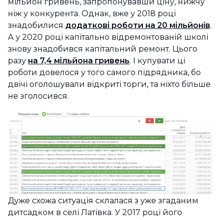
мільйон гривень, запропонувавши ціну, нижчу
ніж у конкурента. Однак, вже у 2018 році
знадобилися
додаткові роботи на 20 мільйонів
.
А у 2020 році капітально відремонтованій школі
знову знадобився капітальний ремонт. Цього
разу
на 7,4 мільйона гривень
. І купувати ці
роботи довелося у того самого підрядника, бо
двічі оголошували відкриті торги, та ніхто більше
не зголосився.
Дуже схожа ситуація склалася з уже згаданим
дитсадком в селі Латівка. У 2017 році його