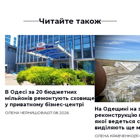
Читайте також
В Одесі за 20 бюджетних
мільйонів ремонтують сховище
у приватному бізнес-центрі
На Одещині на 
ОЛЕНА ЧЕРНИШОВА
|
07.08.2026
реконструкцію 
якої ведеться с
виділяють ще м
мільйонів
ОЛЕНА КРАВЧЕНКО
|
31