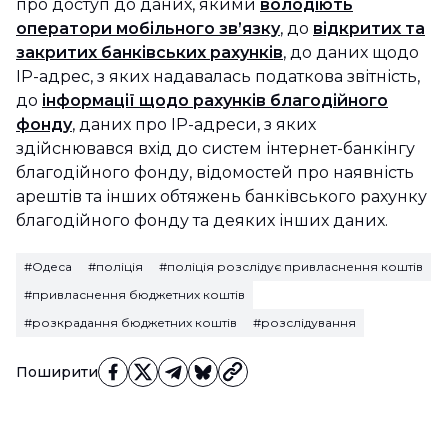
про доступ до даних, якими
володіють
оператори мобільного зв’язку
, до
​​відкритих та
закритих банківських рахунків
, до даних щодо
IP-адрес, з яких надавалась податкова звітність,
до
інформації щодо рахунків благодійного
фонду
, даних про ІР-адреси, з яких
здійснювався вхід до систем інтернет-банкінгу
благодійного фонду, відомостей про наявність
арештів та інших обтяжень банківського рахунку
благодійного фонду та деяких інших даних.
#Одеса
#поліція
#поліція розслідує привласнення коштів
#привласнення бюджетних коштів
#розкрадання бюджетних коштів
#розслідування
Поширити