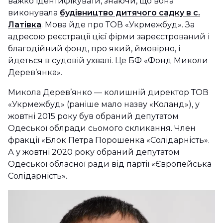
важко ідентифікувати, знаючи, що вона
виконувала
будівництво дитячого садку в с.
Латівка
. Мова йде про ТОВ «Укрмежбуд». За
адресою реєстрації цієї фірми зареєстрований і
благодійний фонд, про який, ймовірно, і
йдеться в судовій ухвалі. Це БФ «Фонд Миколи
Дерев’янка».
Микола Дерев’янко — колишній директор ТОВ
«Укрмежбуд» (раніше мало назву «Коланд»), у
жовтні 2015 року був обраний депутатом
Одеської облради сьомого скликання. Член
фракції «Блок Петра Порошенка «Солідарність».
А у жовтні 2020 року обраний депутатом
Одеської обласної ради від партії «Європейська
Солідарність».