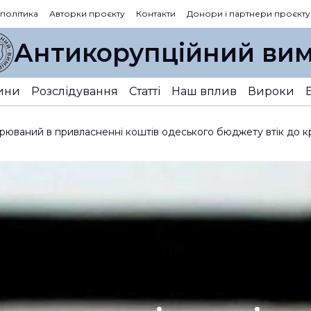
 політика
Авторки проєкту
Контакти
Донори і партнери проєкту
Антикорупційний вим
ини
Розслідування
Статті
Наш вплив
Вироки
зрюваний в привласненні коштів одеського бюджету втік до к