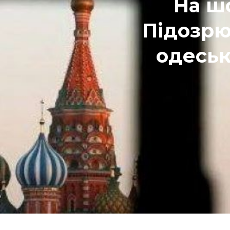
На ш
Підозрю
одеськ