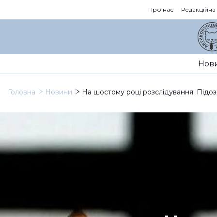
Про нас
Редакційна
Нов
Головна
Новини
На шостому році розслідування: Підо