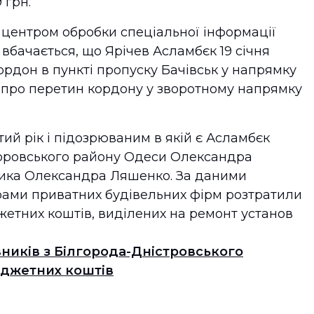
 грн.
 центром обробки спеціальної інформації
бачається, що Ярічев Асламбєк 19 січня
рдон в пункті пропуску Бачівськ у напрямку
я про перетин кордону у зворотному напрямку
ий рік і підозрюваним в якій є Асламбєк
воровського району Одеси Олександра
ника Олександра Ляшенко. За даними
рами приватних будівельних фірм розтратили
жетних коштів, виділених на ремонт установ
ників з Білгорода-Дністровського
юджетних коштів