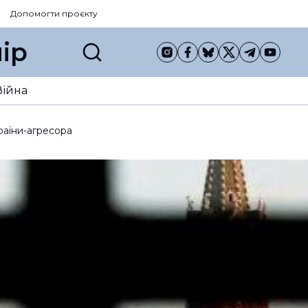
Допомогти проєкту
ір
Війна
раїни-агресора