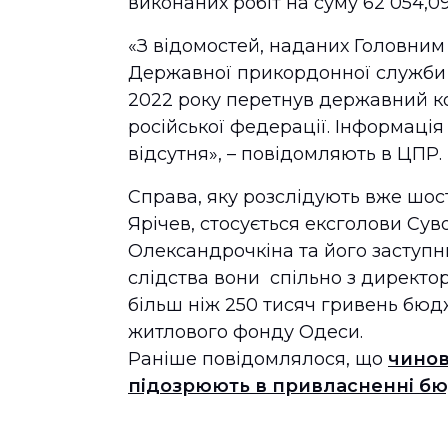
виконаних робіт на суму 62 054,09
«З відомостей, наданих Головним
Державної прикордонної служби в
2022 року перетнув державний ко
російської федерації. Інформаці
відсутня», – повідомляють в ЦПР.
Справа, яку розслідують вже шост
Ярічев, стосується ексголови Су
Олександрочкіна та його заступ
слідства вони спільно з директо
більш ніж 250 тисяч гривень бюд
житлового фонду Одеси.
Раніше повідомлялося, що
чинов
підозрюють в привласненні б