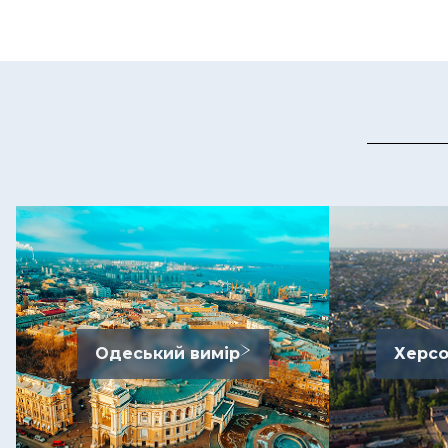
Одеський вимір
Херсо