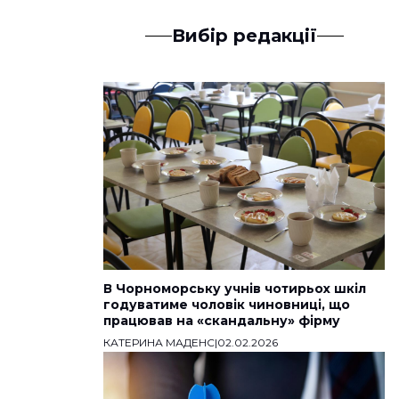
Вибір редакції
В Чорноморську учнів чотирьох шкіл
годуватиме чоловік чиновниці, що
працював на «скандальну» фірму
КАТЕРИНА МАДЕНС
|
02.02.2026