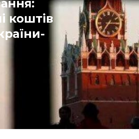
ання:
і коштів
країни-