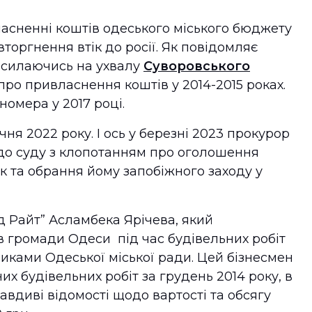
асненні коштів одеського міського бюджету
оргнення втік до росії. Як повідомляє
осилаючись на ухвалу
Суворовського
ро привласнення коштів у 2014-2015 роках.
 номера у 2017 році.
чня 2022 року. І ось у березні 2023 прокурор
до суду з клопотанням про оголошення
 та обрання йому запобіжного заходу у
д Райт” Асламбека Ярічева, який
в громади Одеси під час будівельних робіт
ками Одеської міської ради. Цей бізнесмен
их будівельних робіт за грудень 2014 року, в
вдиві відомості щодо вартості та обсягу