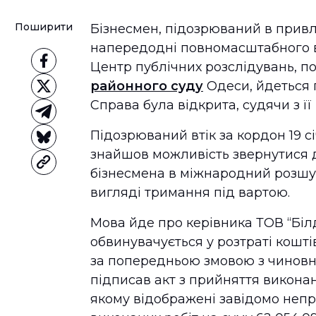
Поширити
Бізнесмен, підозрюваний в привл
напередодні повномасштабного вт
Центр публічних розслідувань, п
районного суду
Одеси, йдеться п
Справа була відкрита, судячи з її
Підозрюваний втік за кордон 19 сі
знайшов можливість звернутися 
бізнесмена в міжнародний розшук
вигляді тримання під вартою.
Мова йде про керівника ТОВ “Біл
обвинувачується у розтраті кошті
за попередньою змовою з чиновни
підписав акт з прийняття виконан
якому відображені завідомо непра