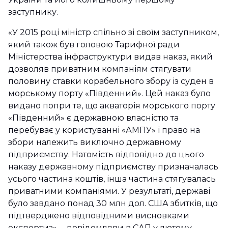
заступнику.
«У 2015 році міністр спільно зі своїм заступником,
який також був головою Тарифної ради
Міністерства інфраструктури видав наказ, який
дозволяв приватним компаніям стягувати
половину ставки корабельного збору із суден в
морському порту «Південний». Цей наказ було
видано попри те, що акваторія морського порту
«Південний» є державною власністю та
перебуває у користуванні «АМПУ» і право на
збори належить виключно державному
підприємству. Натомість відповідно до цього
наказу державному підприємству призначалась
усього частина коштів, інша частина стягувалась
приватними компаніями. У результаті, державі
було завдано понад 30 млн дол. США збитків, що
підтверджено відповідними висновками
експертиз», – повідомляли в САП у лютому