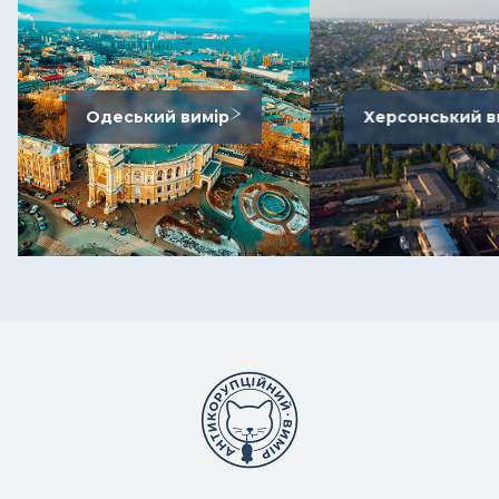
Одеський вимір
Херсонський в