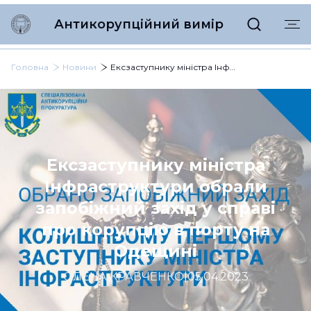
Антикорупційний вимір
Головна
Новини
Ексзаступнику міністра Інфраструктури обрали запобіжний захід у справі про корупцію в порту на Одещині
Ексзаступнику міністра
Інфраструктури обрали
запобіжний захід у справі
про корупцію в порту на
Одещині
ОЛЕНА КРАВЧЕНКО
|
05.04.2023