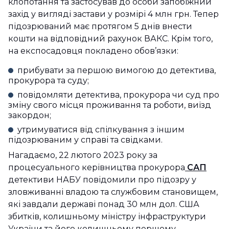
клопотання та застосував до особи запобіжний
захід у вигляді застави у розмірі 4 млн грн. Тепер
підозрюваний має протягом 5 днів внести
кошти на відповідний рахунок ВАКС. Крім того,
на експосадовця покладено обов’язки:
прибувати за першою вимогою до детектива,
прокурора та суду;
повідомляти детектива, прокурора чи суд про
зміну свого місця проживання та роботи, виїзд
закордон;
утримуватися від спілкування з іншим
підозрюваним у справі та свідками.
Нагадаємо, 22 лютого 2023 року за
процесуального керівництва прокурора
САП
детективи НАБУ повідомили про підозру у
зловживанні владою та службовим становищем,
які завдали державі понад 30 млн дол. США
збитків, колишньому міністру інфраструктури
України та його колишньому першому