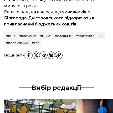
минулого року.
Раніше повідомлялося, що
чиновників з
Білгорода-Дністровського підозрюють в
привласненні бюджетних коштів
.
#вакс
#корупція
#НАБУ
#одещина
#порт південний
#порт южний
#сап
Поширити
Вибір редакції