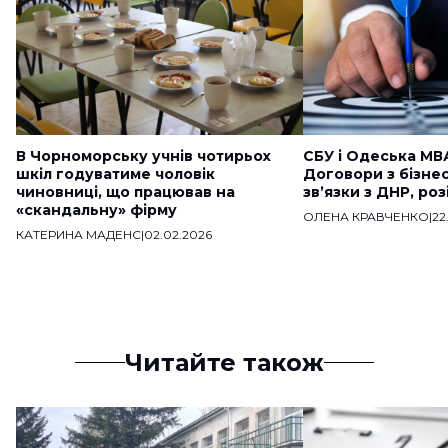
В Чорноморську учнів чотирьох
СБУ і Одеська МВ
шкіл годуватиме чоловік
Договори з бізне
чиновниці, що працював на
звʼязки з ДНР, ро
«скандальну» фірму
ОЛЕНА КРАВЧЕНКО
|
22
КАТЕРИНА МАДЕНС
|
02.02.2026
Читайте також