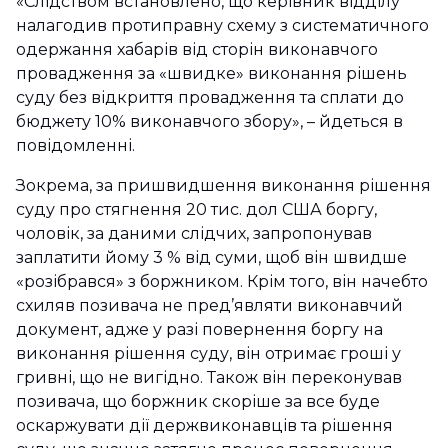
«Слідством встановлено, що керівник відділу
налагодив протиправну схему з систематичного
одержання хабарів від сторін виконавчого
провадження за «швидке» виконання рішень
суду без відкриття провадження та сплати до
бюджету 10% виконавчого збору», – йдеться в
повідомленні.
Зокрема, за пришвидшення виконання рішення
суду про стягнення 20 тис. дол США боргу,
чоловік, за даними слідчих, запропонував
заплатити йому 3 % від суми, щоб він швидше
«розібрався» з боржником. Крім того, він начебто
схиляв позивача не пред’являти виконавчий
документ, адже у разі повернення боргу на
виконання рішення суду, він отримає гроші у
гривні, що не вигідно. Також він переконував
позивача, що боржник скоріше за все буде
оскаржувати дії держвиконавців та рішення