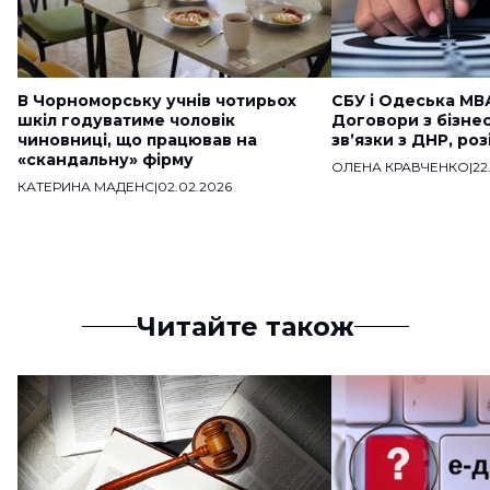
В Чорноморську учнів чотирьох
СБУ і Одеська МВ
шкіл годуватиме чоловік
Договори з бізне
чиновниці, що працював на
звʼязки з ДНР, ро
«скандальну» фірму
ОЛЕНА КРАВЧЕНКО
|
22
КАТЕРИНА МАДЕНС
|
02.02.2026
Читайте також