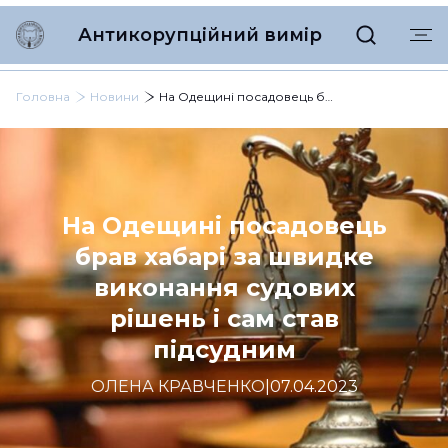
Антикорупційний вимір
Головна
Новини
На Одещині посадовець брав хабарі за швидке виконання судових рішень і сам став підсудним
На Одещині посадовець
брав хабарі за швидке
виконання судових
рішень і сам став
підсудним
ОЛЕНА КРАВЧЕНКО
|
07.04.2023