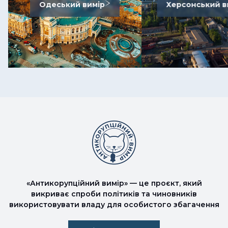
Одеський вимір
Херсонський в
«Антикорупційний вимір» — це проєкт, який
викриває спроби політиків та чиновників
використовувати владу для особистого збагачення