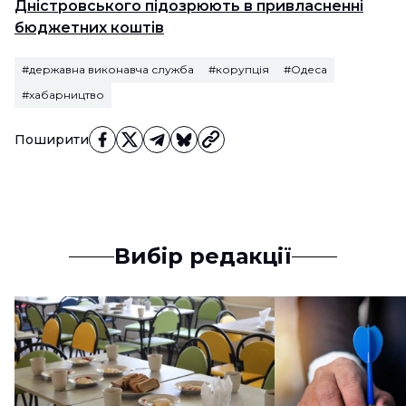
Дністровського підозрюють в привласненні
бюджетних коштів
#державна виконавча служба
#корупція
#Одеса
#хабарництво
Поширити
Вибір редакції