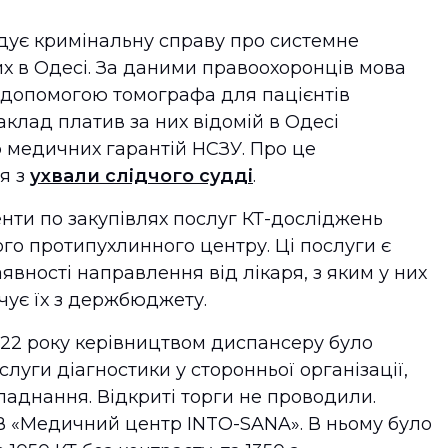
дує кримінальну справу про системне
х в Одесі. За даними правоохоронців мова
 допомогою томографа для пацієнтів
клад платив за них відомій в Одесі
 медичних гарантій НСЗУ. Про це
я з
ухвали слідчого судді
.
нти по закупівлях послуг КТ-досліджень
ого протипухлинного центру. Ці послуги є
явності направлення від лікаря, з яким у них
чує їх з держбюджету.
2022 року керівництвом диспансеру було
слуги діагностики у сторонньої організації,
ладнання. Відкриті торги не проводили.
В «Медичний центр INTO-SANA». В ньому було