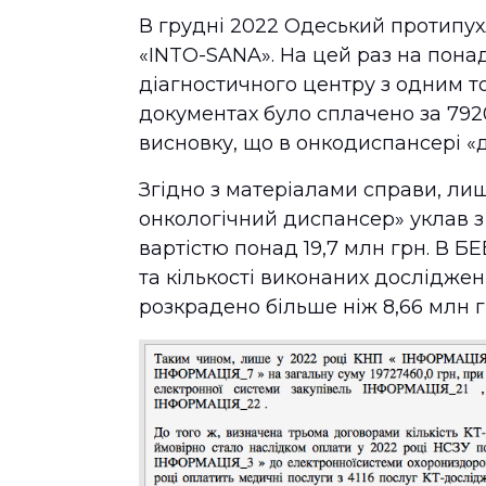
В грудні 2022 Одеський протипух
«INTO-SANA». На цей раз на пона
діагностичного центру з одним т
документах було сплачено за 7920
висновку, що в онкодиспансері «д
Згідно з матеріалами справи, ли
онкологічний диспансер» уклав 
вартістю понад 19,7 млн грн. В Б
та кількості виконаних досліджен
розкрадено більше ніж 8,66 млн г