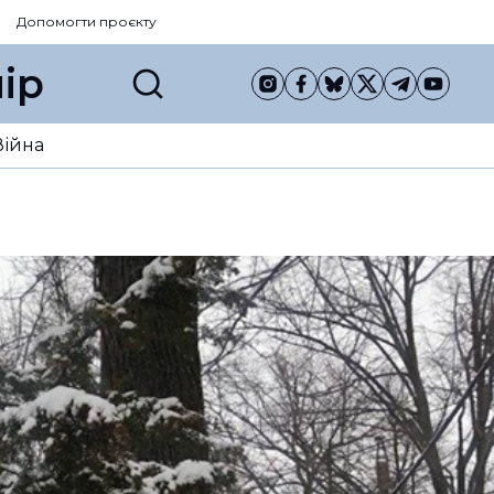
Допомогти проєкту
ір
Війна