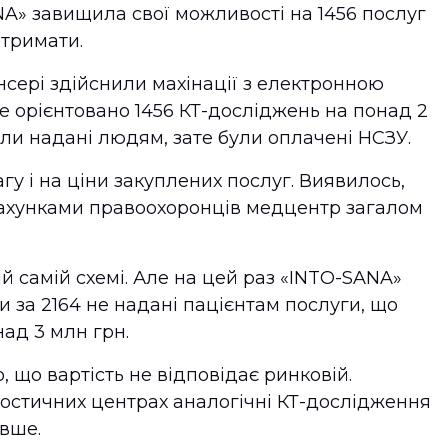
NA» завищила свої можливості на 1456 послуг
отримати.
сері здійснили махінації з електронною
 орієнтовано 1456 КТ-досліджень на понад 2
ли надані людям, зате були оплачені НСЗУ.
гу і на ціни закуплених послуг. Виявилось,
рахунками правоохоронців медцентр загалом
ій самій схемі. Але на цей раз «INTO-SANA»
и за 2164 не надані пацієнтам послуги, що
ад 3 млн грн.
 що вартість не відповідає ринковій.
ностичних центрах аналогічні КТ-дослідження
вше.