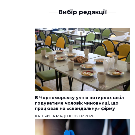
Вибір редакції
В Чорноморську учнів чотирьох шкіл
годуватиме чоловік чиновниці, що
працював на «скандальну» фірму
КАТЕРИНА МАДЕНС
|
02.02.2026