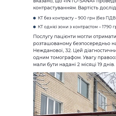
вказано, що «INTO-SANA» проведе 1
контрастуванням. Вартість дослід
КТ без контрасту – 900 грн (без ПДВ
КТ однієї зони з контрастом – 1790 
Послугу пацієнти могли отримати
розташованому безпосередньо на
Нежданової, 32. Цей діагностични
одним томографом. Увагу правоох
мали бути надані 2 місяці 19 днів.