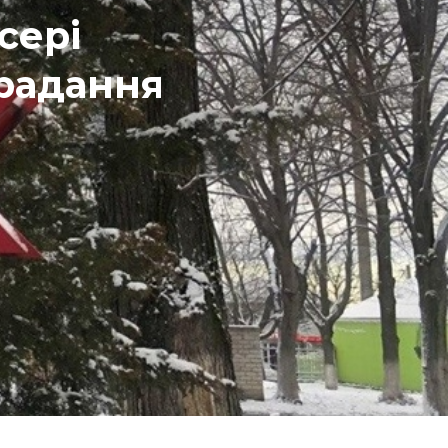
сері
радання