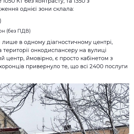
050 КТ без контрасту, та 1350 з
ження однієї зони склала:
)
грн (без ПДВ)
 лише в одному діагностичному центрі,
 території онкодиспансеру на вулиці
й центр, ймовірно, є просто кабінетом з
оронців привернуло те, що всі 2400 послуги