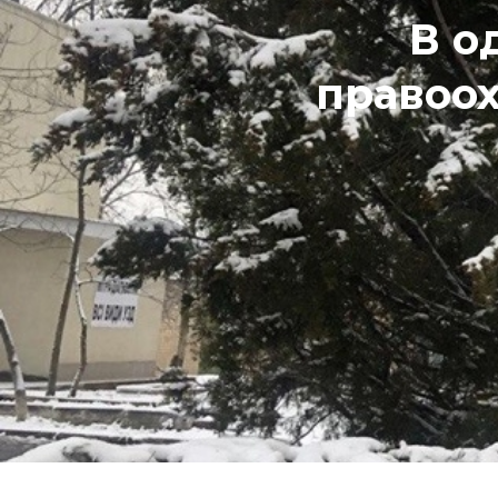
В о
правоо