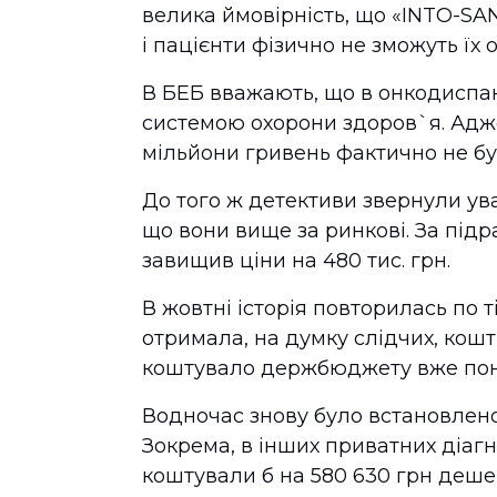
велика ймовірність, що «INTO-SA
і пацієнти фізично не зможуть їх 
В БЕБ вважають, що в онкодиспан
системою охорони здоров`я. Адже
мільйони гривень фактично не бу
До того ж детективи звернули ува
що вони вище за ринкові. За під
завищив ціни на 480 тис. грн.
В жовтні історія повторилась по т
отримала, на думку слідчих, кошт
коштувало держбюджету вже пон
Водночас знову було встановлено,
Зокрема, в інших приватних діаг
коштували б на 580 630 грн деше