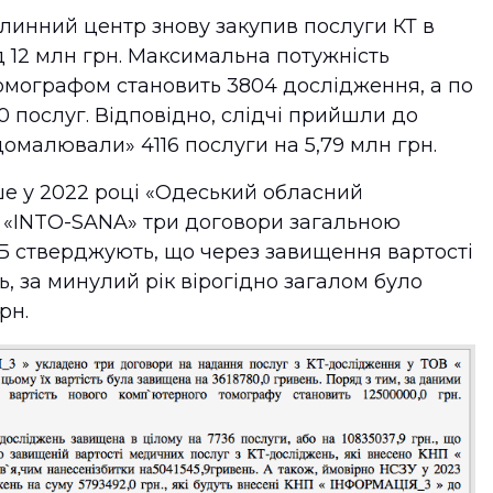
линний центр знову закупив послуги КТ в
д 12 млн грн. Максимальна потужність
омографом становить 3804 дослідження, а по
 послуг. Відповідно, слідчі прийшли до
омалювали» 4116 послуги на 5,79 млн грн.
ше у 2022 році «Одеський обласний
з «INTO-SANA» три договори загальною
ЕБ стверджують, що через завищення вартості
ь, за минулий рік вірогідно загалом було
рн.