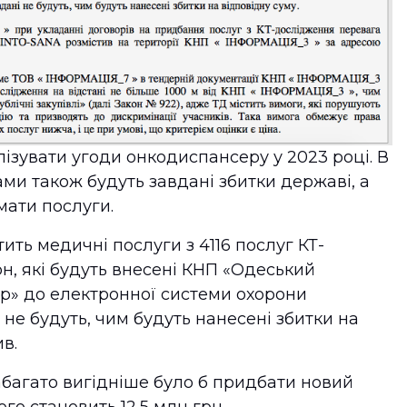
ізувати угоди онкодиспансеру у 2023 році. В
и також будуть завдані збитки державі, а
мати послуги.
ить медичні послуги з 4116 послуг КТ-
рн, які будуть внесені КНП «Одеський
р» до електронної системи охорони
не будуть, чим будуть нанесені збитки на
ив.
багато вигідніше було б придбати новий
ого становить 12,5 млн грн.