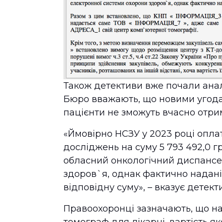
Також детективи вже почали анал
Бюро вважають, що новими угодам
пацієнти не зможуть вчасно отри
«Ймовірно НСЗУ у 2023 році оплат
досліджень на суму 5 793 492,0 г
обласний онкологічний диспансе
здоров`я, однак фактично надані 
відповідну суму», – вказує детект
Правоохоронці зазначають, що на
томограф для лікарні, вартість як