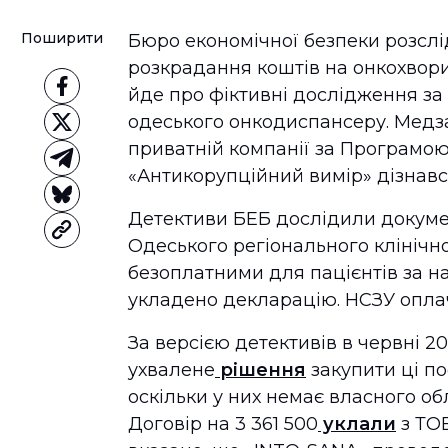
Поширити
Бюро економічної безпеки розслі
розкрадання коштів на онкохвори
йде про фіктивні дослідження за
одеського онкодиспансеру. Медза
приватній компанії за Програмою
«Антикорупційний вимір» дізнавс
Детективи БЕБ дослідили докуме
Одеського регіонального клінічн
безоплатними для пацієнтів за на
укладено декларацію. НСЗУ опла
За версією детективів в червні 
ухвалене
рішення
закупити ці по
оскільки у них немає власного об
Договір на 3 361 500
уклали
з ТО