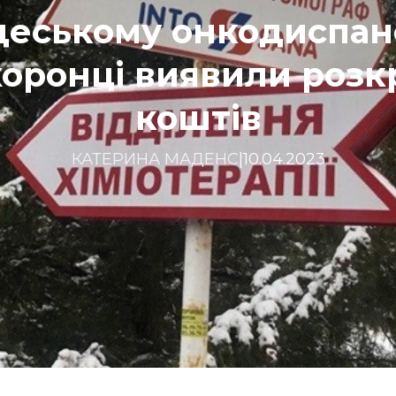
деському онкодиспан
хоронці виявили розк
коштів
КАТЕРИНА МАДЕНС
|
10.04.2023