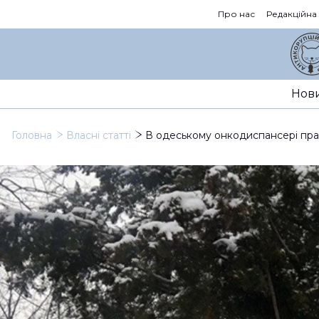
Про нас
Редакційна
Нов
Головна
Власні статті
В одеському онкодиспансері пра