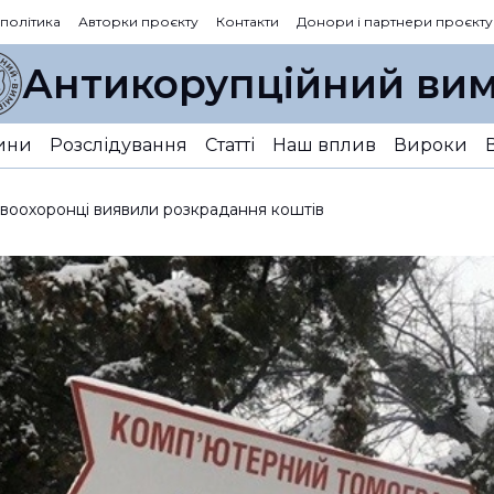
 політика
Авторки проєкту
Контакти
Донори і партнери проєкту
Антикорупційний вим
ини
Розслідування
Статті
Наш вплив
Вироки
воохоронці виявили розкрадання коштів