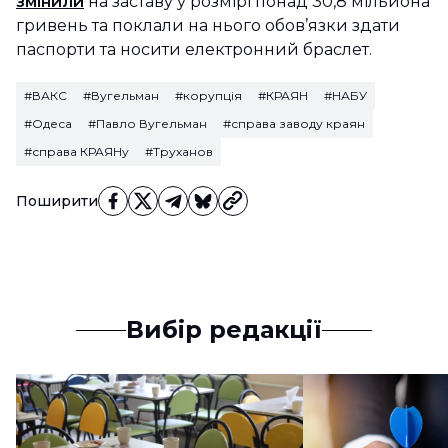
змінили
на заставу у розмірі понад 30,8 мільйона
гривень та поклали на нього обов’язки здати
паспорти та носити електронний браслет.
#ВАКС
#Вугельман
#корупція
#КРАЯН
#НАБУ
#Одеса
#Павло Вугельман
#справа заводу краян
#справа КРАЯНу
#Труханов
Поширити
Вибір редакції