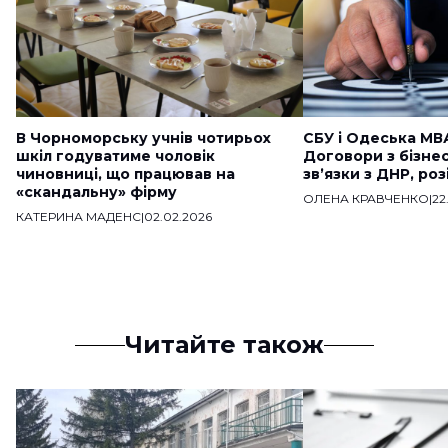
В Чорноморську учнів чотирьох
СБУ і Одеська МВ
шкіл годуватиме чоловік
Договори з бізне
чиновниці, що працював на
звʼязки з ДНР, ро
«скандальну» фірму
ОЛЕНА КРАВЧЕНКО
|
22
КАТЕРИНА МАДЕНС
|
02.02.2026
Читайте також