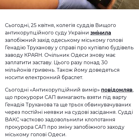
Сьогодні, 25 квітня, колегія суддів Вищого
антикорупційного суду України
змінила
запобіжний захід одеському міському голові
Генадію Труханову у справі про купівлю будівель
заводу КРАЯН. Очільник Одеси знову має
заплатити заставу. Цього разу понад 30
мільйонів гривень. Також йому доведеться
носити електронний браслет.
Сьогодні «Антикорупційний вимір»
повідомляв
,
що прокурори САП вимагають взяти під варту
Генадія Труханова та ще трьох обвинувачуваних
через постійні неявки на судові засідання. Судді
ВАКС частково задовольнили клопотання
прокурора САП про зміну запобіжного заходу
міському голові Одеси.