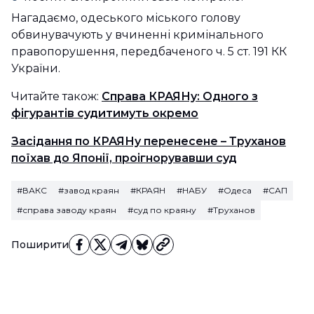
Нагадаємо, одеського міського голову
обвинувачують у вчиненні кримінального
правопорушення, передбаченого ч. 5 ст. 191 КК
України.
Читайте також:
Справа КРАЯНу: Одного з
фігурантів судитимуть окремо
Засідання по КРАЯНу перенесене – Труханов
поїхав до Японії, проігнорувавши суд
#ВАКС
#завод краян
#КРАЯН
#НАБУ
#Одеса
#САП
#справа заводу краян
#суд по краяну
#Труханов
Поширити