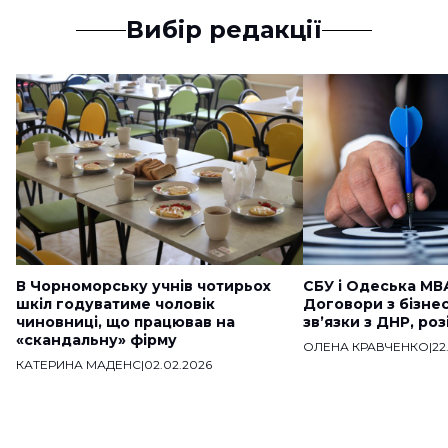
Вибір редакції
В Чорноморську учнів чотирьох
СБУ і Одеська МВ
шкіл годуватиме чоловік
Договори з бізне
чиновниці, що працював на
звʼязки з ДНР, ро
«скандальну» фірму
ОЛЕНА КРАВЧЕНКО
|
22
КАТЕРИНА МАДЕНС
|
02.02.2026