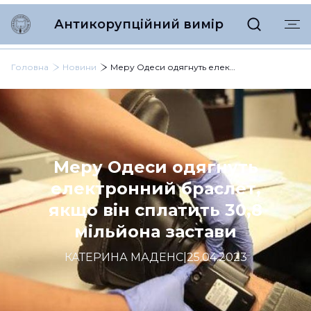
Антикорупційний вимір
Головна
Новини
Меру Одеси одягнуть електронний браслет, якщо він сплатить 30,8 мільйона застави
Меру Одеси одягнуть
електронний браслет,
якщо він сплатить 30,8
мільйона застави
КАТЕРИНА МАДЕНС
|
25.04.2023