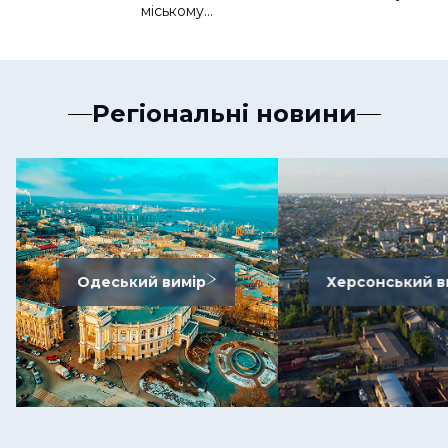
міському…
Регіональні новини
Одеський вимір
Херсонський в