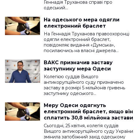
Геннадія Труханова справі про
одеський…
На одеського мера одягли
електронний браслет
На Геннадія Труханова правоохоронці
одягли електронний браслет,
повідомляє видання «Думська»,
посилаючись на власні джерела…
ВАКС призначив заставу
заступнику мера Одеси
Колегією суддів Вищого
антикорупційного суду призначено
заставу в розмірі 5 мільйонів гривень
заступнику одеського…
Меру Одеси одягнуть
електронний браслет, якщо він
сплатить 30,8 мільйона застави
Сьогодні, 25 квітня, колегія суддів
Вищого антикорупційного суду України
змінила запобіжний захід одеському