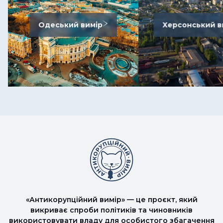
Одеський вимір
Херсонський в
«Антикорупційний вимір» — це проєкт, який
викриває спроби політиків та чиновників
використовувати владу для особистого збагачення