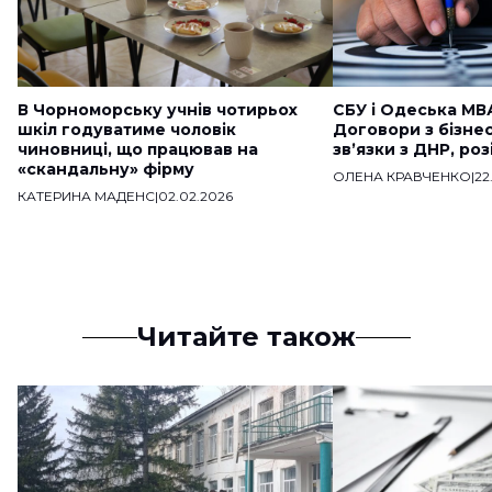
В Чорноморську учнів чотирьох
СБУ і Одеська МВ
шкіл годуватиме чоловік
Договори з бізне
чиновниці, що працював на
звʼязки з ДНР, ро
«скандальну» фірму
ОЛЕНА КРАВЧЕНКО
|
22
КАТЕРИНА МАДЕНС
|
02.02.2026
Читайте також