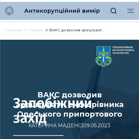
Антикорупційний вимір
Головна
Новини
ВАКС дозволив арештувати екскерівника Одеського припортового
ВАКС дозволив
арештувати екскерівника
Одеського припортового
КАТЕРИНА МАДЕНС
|
09.05.2023