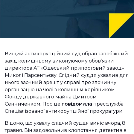
Вищий антикорупційний суд обрав запобіжний
захід колишньому виконуючому обовʼязки
директора АТ «Одеський припортовий завод»
Миколі Парсентьєву. Слідчий суддя ухвалив для
нього заочний арешт у справі про злочинну
організацію на чолі з колишнім керівником
Фонду державного майна Дмитром
Сенниченком. Про це
повідомила
пресслужба
Спеціалізованої антикорупційної прокуратури.
Відомо, що ухвалу слідчий суддя виніс вчора, 8
травня. Він задовольнив клопотання детективів