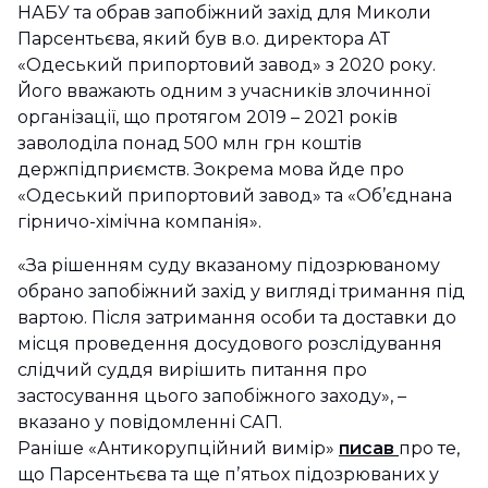
НАБУ та обрав запобіжний захід для Миколи
Парсентьєва, який був в.о. директора АТ
«Одеський припортовий завод» з 2020 року.
Його вважають одним з учасників злочинної
організації, що протягом 2019 – 2021 років
заволоділа понад 500 млн грн коштів
держпідприємств. Зокрема мова йде про
«Одеський припортовий завод» та «Об’єднана
гірничо-хімічна компанія».
«За рішенням суду вказаному підозрюваному
обрано запобіжний захід у вигляді тримання під
вартою. Після затримання особи та доставки до
місця проведення досудового розслідування
слідчий суддя вирішить питання про
застосування цього запобіжного заходу», –
вказано у повідомленні САП.
Раніше «Антикорупційний вимір»
писав
про те,
що Парсентьєва та ще пʼятьох підозрюваних у