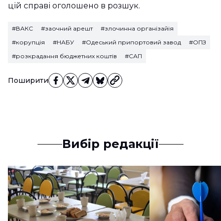
цій справі оголошено в розшук.
#ВАКС
#заочний арешт
#злочинна організайія
#корупція
#НАБУ
#Одеський припортовий завод
#ОПЗ
#розкрадання бюджетних коштів
#САП
Поширити
Вибір редакції