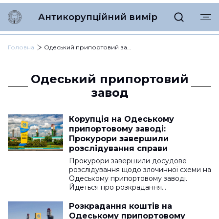
Антикорупційний вимір
Головна
Одеський припортовий завод
Одеський припортовий
завод
Корупція на Одеському
припортовому заводі:
Прокурори завершили
розслідування справи
Прокурори завершили досудове
розслідування щодо злочинної схеми на
Одеському припортовому заводі.
Йдеться про розкрадання…
Розкрадання коштів на
Одеському припортовому