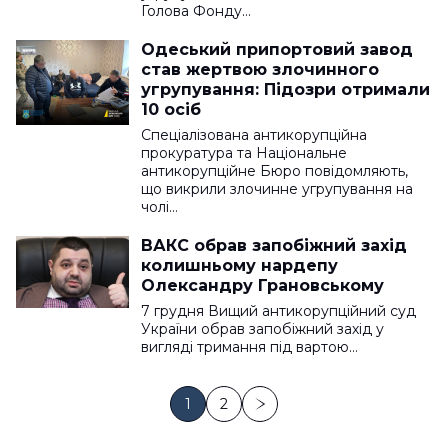
Голова Фонду…
Одеський припортовий завод
став жертвою злочинного
угрупування: Підозри отримали
10 осіб
Спеціалізована антикорупційна
прокуратура та Національне
антикорупційне Бюро повідомляють,
що викрили злочинне угрупування на
чолі…
ВАКС обрав запобіжний захід
колишньому нардепу
Олександру Грановському
7 грудня Вищий антикорупційний суд
України обрав запобіжний захід у
вигляді тримання під вартою…
1
2