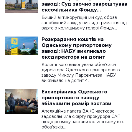
заводі: Суд заочно заарештував
ексочільника Фонду
держмайна
Вищий антикорупційний суд обрав
запобіжний захід у вигляді тримання під
вартою колишньому голові Фонду…
Розкрадання коштів на
Одеському припортовому
заводі: НАБУ викликало
ексдиректора на допит
Колишнього виконувача обов’язків
директора Одеського припортового
заводу Миколу Парсєнтьєва НАБУ
викликало на допит 4…
Екскерівнику Одеського
припортового заводу
збільшили розмір застави
Апеляційна палата ВАКС частково
задовольнила скаргу прокурора САП
щодо розміру застави колишньому в.о.
обов’язків…