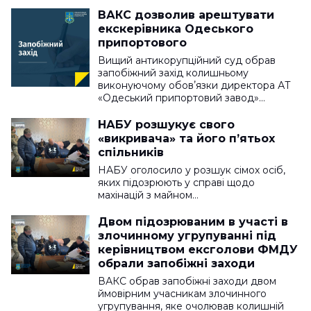
ВАКС дозволив арештувати
екскерівника Одеського
припортового
Вищий антикорупційний суд обрав
запобіжний захід колишньому
виконуючому обовʼязки директора АТ
«Одеський припортовий завод»…
НАБУ розшукує свого
«викривача» та його п’ятьох
спільників
НАБУ оголосило у розшук сімох осіб,
яких підозрюють у справі щодо
махінацій з майном…
Двом підозрюваним в участі в
злочинному угрупуванні під
керівництвом ексголови ФМДУ
обрали запобіжні заходи
ВАКС обрав запобіжні заходи двом
ймовірним учасникам злочинного
угрупування, яке очолював колишній