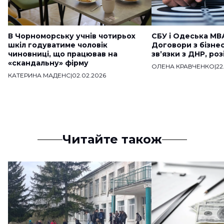
В Чорноморську учнів чотирьох
СБУ і Одеська МВ
шкіл годуватиме чоловік
Договори з бізне
чиновниці, що працював на
звʼязки з ДНР, ро
«скандальну» фірму
ОЛЕНА КРАВЧЕНКО
|
22
КАТЕРИНА МАДЕНС
|
02.02.2026
Читайте також