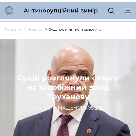
Антикорупційний вимір
Головна
Новини
Судді розглянули скаргу на запобіжний захід Труханову
Судді розглянули скаргу
на запобіжний захід
Труханову
КАТЕРИНА МАДЕНС
|
16.05.2023