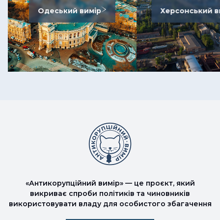
Одеський вимір
Херсонський в
«Антикорупційний вимір» — це проєкт, який
викриває спроби політиків та чиновників
використовувати владу для особистого збагачення