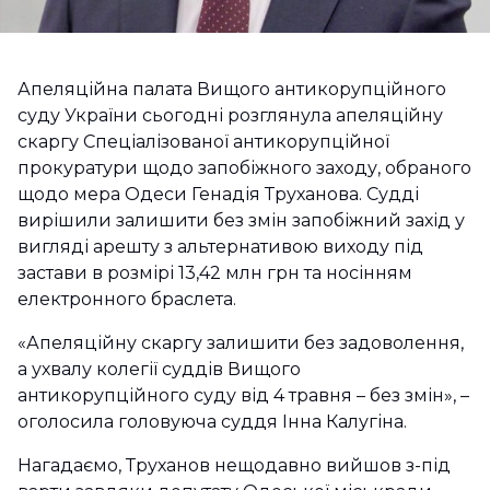
Апеляційна палата Вищого антикорупційного
суду України сьогодні розглянула апеляційну
скаргу Спеціалізованої антикорупційної
прокуратури щодо запобіжного заходу, обраного
щодо мера Одеси Генадія Труханова. Судді
вирішили залишити без змін запобіжний захід у
вигляді арешту з альтернативою виходу під
застави в розмірі 13,42 млн грн та носінням
електронного браслета.
«Апеляційну скаргу залишити без задоволення,
а ухвалу колегії суддів Вищого
антикорупційного суду від 4 травня – без змін», –
оголосила головуюча суддя Інна Калугіна.
Нагадаємо, Труханов нещодавно вийшов з-під