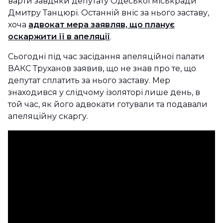
варти завдяки депутату Одеської міськради
Дмитру Танцюрі. Останній вніс за нього заставу,
хоча
адвокат мера заявляв, що планує
оскаржити її в апеляції
.
Сьогодні під час засідання апеляційної палати
ВАКС Труханов заявив, що не знав про те, що
депутат сплатить за нього заставу. Мер
знаходився у слідчому ізоляторі лише день, в
той час, як його адвокати готували та подавали
апеляційну скаргу.