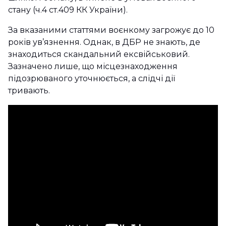
стану (ч.4 ст.409 КК України).
За вказаними статтями воєнкому загрожує до 10
років ув’язнення. Однак, в ДБР не знають, де
знаходиться скандальний ексвійськовий.
Зазначено лише, що місцезнаходження
підозрюваного уточнюється, а слідчі дії
тривають.