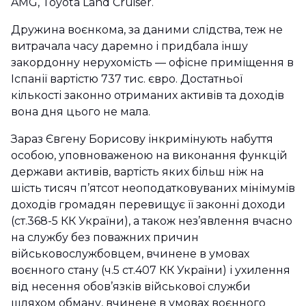
AMG, Toyota Land Cruiser.
Дружина воєнкома, за даними слідства, теж не
витрачала часу даремно і придбала іншу
закордонну нерухомість — офісне приміщення в
Іспанії вартістю 737 тис. євро. Достатньої
кількості законно отриманих активів та доходів
вона дня цього не мала.
Зараз Євгену Борисову інкримінують набуття
особою, уповноваженою на виконання функцій
держави активів, вартість яких більш ніж на
шість тисяч п’ятсот неоподатковуваних мінімумів
доходів громадян перевищує її законні доходи
(ст.368-5 КК України), а також нез’явлення вчасно
на службу без поважних причин
військовослужбовцем, вчинене в умовах
воєнного стану (ч.5 ст.407 КК України) і ухилення
від несення обов’язків військової служби
шляхом обману, вчинене в умовах воєнного