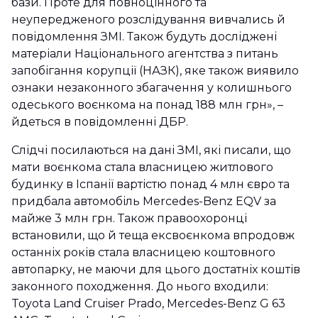
бази. Проте для повноцінного та
неупередженого розслідування вивчались й
повідомлення ЗМІ. Також будуть досліджені
матеріали Національного агентства з питань
запобігання корупції (НАЗК), яке також виявило
ознаки незаконного збагачення у колишнього
одеського воєнкома на понад 188 млн грн», –
йдеться в повідомленні ДБР.
Слідчі посилаються на дані ЗМІ, які писали, що
мати воєнкома стала власницею житлового
будинку в Іспанії вартістю понад 4 млн євро та
придбала автомобіль Mercedes-Benz EQV за
майже 3 млн грн. Також правоохоронці
встановили, що й теща ексвоєнкома впродовж
останніх років стала власницею коштовного
автопарку, не маючи для цього достатніх коштів
законного походження. До нього входили:
Toyota Land Cruiser Prado, Mercedes-Benz G 63