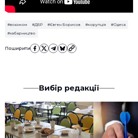
#воєнком
#ДБР
#Євген Борисов
#корупція
#Одеса
#хабарництво
Поширити
Вибір редакції