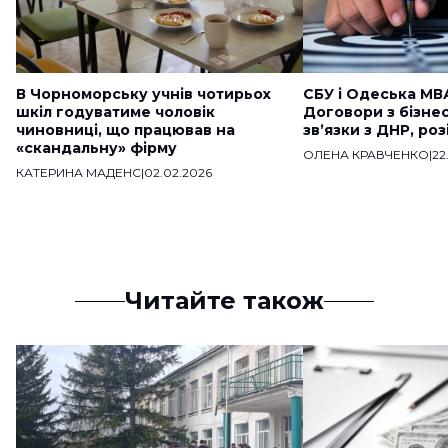
В Чорноморську учнів чотирьох
СБУ і Одеська МВ
шкіл годуватиме чоловік
Договори з бізне
чиновниці, що працював на
звʼязки з ДНР, ро
«скандальну» фірму
ОЛЕНА КРАВЧЕНКО
|
22
КАТЕРИНА МАДЕНС
|
02.02.2026
Читайте також