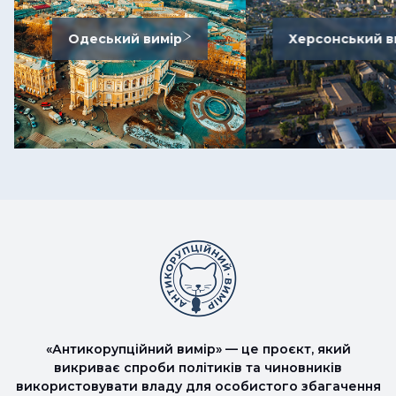
Одеський вимір
Херсонський в
«Антикорупційний вимір» — це проєкт, який
викриває спроби політиків та чиновників
використовувати владу для особистого збагачення