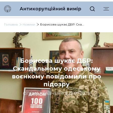
Антикорупційний вимір
Головна
Новини
Борисова шукає ДБР: Скандальному одеському воєнкому повідомили про підозру
Борисова шукає ДБР:
Скандальному одеському
воєнкому повідомили про
підозру
ОЛЕНА КРАВЧЕНКО
|
23.07.2023