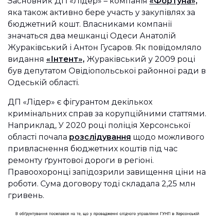
Засновник ДП «Лідер» – компанія
«Фортуна»,
яка також активно бере участь у закупівлях за
бюджетний кошт. Власниками компанії
значаться два мешканці Одеси Анатолій
Жураківський і Антон Гусаров. Як повідомляло
видання
«Інтент»,
Жураківський у 2009 році
був депутатом Овідіопольської районної ради в
Одеській області.
ДП «Лідер» є фігурантом декількох
кримінальних справ за корупційними статтями.
Наприклад, У 2020 році поліція Херсонської
області почала
розслідування
щодо можливого
привласнення бюджетних коштів під час
ремонту ґрунтової дороги в регіоні.
Правоохоронці запідозрили завищення ціни на
роботи. Сума договору тоді складала 2,25 млн
гривень.