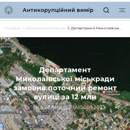
Антикорупційний вимір
Головна
Миколаївський вимір
Департамент Миколаївської міськради замовив поточний ремонт вулиці за 12 млн
Департамент
Миколаївської міськради
замовив поточний ремонт
вулиці за 12 млн
ОЛЕНА ЧЕРНИШОВА
|
04.09.2023