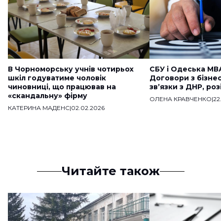
В Чорноморську учнів чотирьох
СБУ і Одеська МВ
шкіл годуватиме чоловік
Договори з бізне
чиновниці, що працював на
звʼязки з ДНР, ро
«скандальну» фірму
ОЛЕНА КРАВЧЕНКО
|
22
КАТЕРИНА МАДЕНС
|
02.02.2026
Читайте також