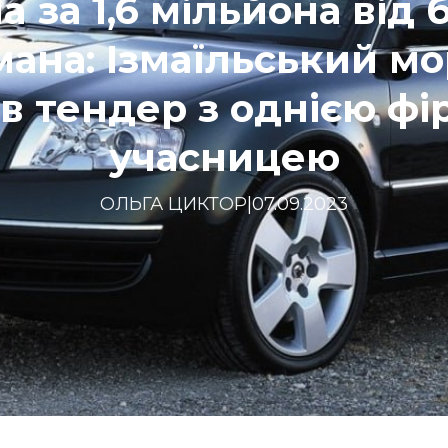
a за 1,6 мільйона від 
ана: Ізмаїльський м
ів тендер з однією фі
учасницею
ОЛЬГА ЦИКТОР
|
07.09.2023