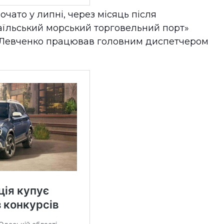
чато у липні, через місяць після
аїльський морський торговельний порт»
ій Левченко працював головним диспетчером