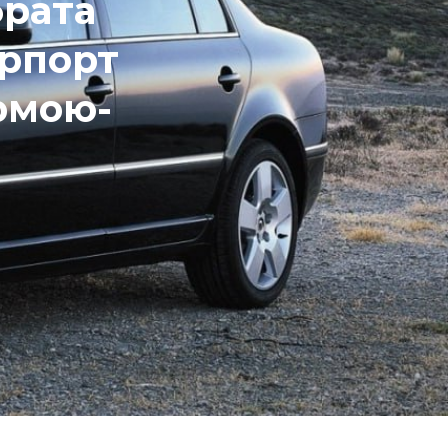
брата
орпорт
рмою-