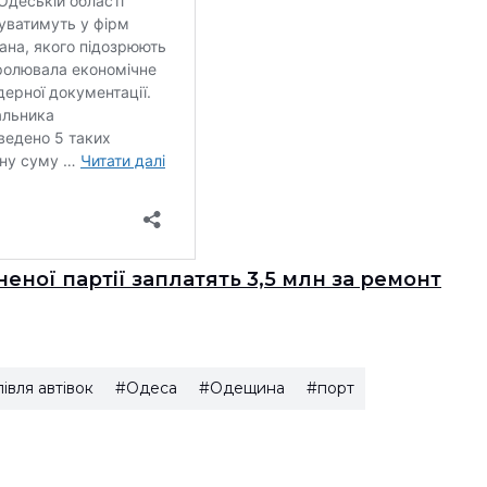
еної партії заплатять 3,5 млн за ремонт
івля автівок
#Одеса
#Одещина
#порт