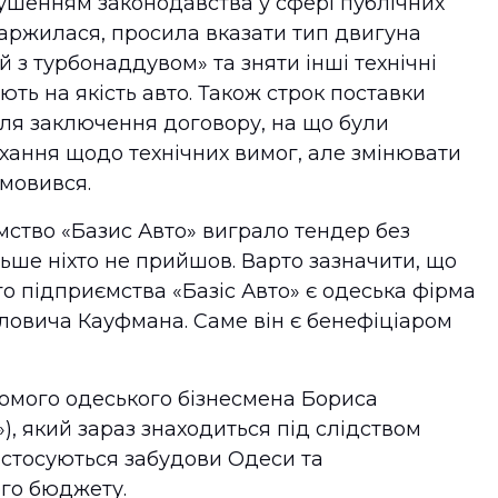
рушенням законодавства у сфері публічних
каржилася, просила вказати тип двигуна
 з турбонаддувом» та зняти інші технічні
ють на якість авто. Також строк поставки
ісля заключення договору, на що були
хання щодо технічних вимог, але змінювати
дмовився.
мство «Базис Авто» виграло тендер без
ільше ніхто не прийшов. Варто зазначити, що
о підприємства «Базіс Авто» є одеська фірма
ловича Кауфмана. Саме він є бенефіціаром
омого одеського бізнесмена Бориса
»), який зараз знаходиться під слідством
 стосуються забудови Одеси та
го бюджету.