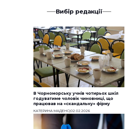
Вибір редакції
В Чорноморську учнів чотирьох шкіл
годуватиме чоловік чиновниці, що
працював на «скандальну» фірму
КАТЕРИНА МАДЕНС
|
02.02.2026