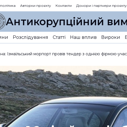
 політика
Авторки проєкту
Контакти
Донори і партнери проєкту
Антикорупційний вим
ини
Розслідування
Статті
Наш вплив
Вироки
мана: Ізмаїльський морпорт провів тендер з однією фірмою-уч