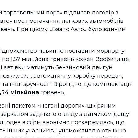
й торговельний порт» підписав договір з
вто» про постачання легкових автомобілів
ивень. При цьому «Базис Авто» було єдиним
 підприємство повинне поставити морпорту
b по 1,57 мільйона гривень кожен. Зробити це
ні автівки матимуть бензиновий двигун
кінських сил, автоматичну коробку передач,
та інші зручності. Вірогідно, це комплектація
1,54 мільйона
гривень.
вані пакетом «Погані дороги», шкіряним
 дзеркалом заднього огляду з датчиком дощу
влі одна з фірм анонімно поскаржилась, що
ють інших учасників і унеможливлюють їхню