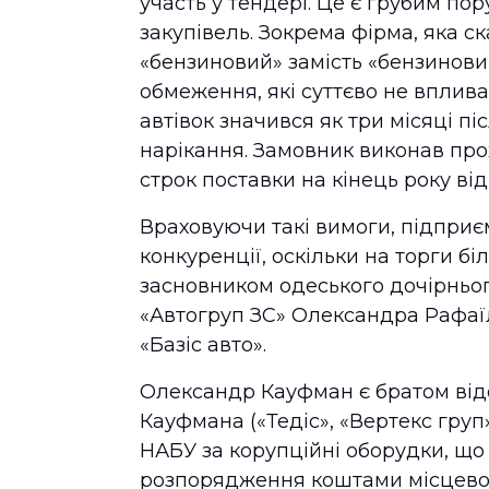
участь у тендері. Це є грубим по
закупівель. Зокрема фірма, яка с
«бензиновий» замість «бензиновий
обмеження, які суттєво не вплива
автівок значився як три місяці п
нарікання. Замовник виконав про
строк поставки на кінець року ві
Враховуючи такі вимоги, підприє
конкуренції, оскільки на торги б
засновником одеського дочірньог
«Автогруп ЗС» Олександра Рафаї
«Базіс авто».
Олександр Кауфман є братом від
Кауфмана («Тедіс», «Вертекс груп
НАБУ за корупційні оборудки, що
розпорядження коштами місцево