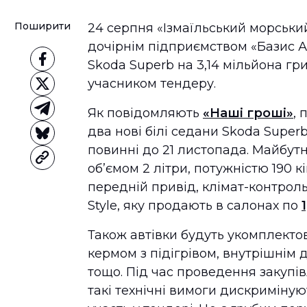
Поширити
24 серпня «Ізмаїльський морськи
дочірнім підприємством «Базис А
Skoda Superb на 3,14 мільйона гр
учасником тендеру.
Як повідомляють
«Наші гроші»
,
два нові білі седани Skoda Super
повинні до 21 листопада. Майбут
об’ємом 2 літри, потужністю 190 
передній привід, клімат-контроль 
Style, яку продають в салонах по
Також автівки будуть укомплекто
кермом з підігрівом, внутрішнім
тощо. Під час проведення закупі
такі технічні вимоги дискриміну