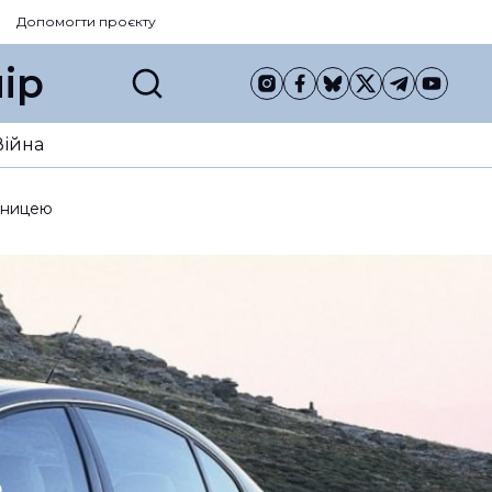
Допомогти проєкту
ір
Війна
асницею