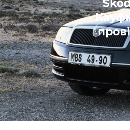
Skod
Кауфм
пров