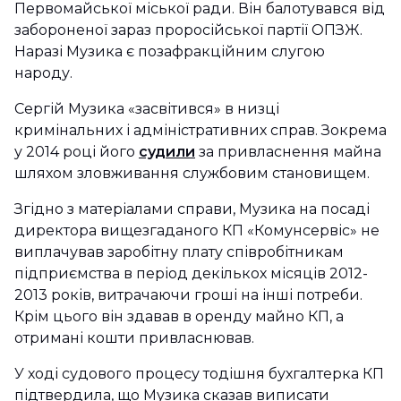
Первомайської міської ради. Він балотувався від
забороненої зараз проросійської партії ОПЗЖ.
Наразі Музика є позафракційним слугою
народу.
Сергій Музика «засвітився» в низці
кримінальних і адміністративних справ. Зокрема
у 2014 році його
судили
за привласнення майна
шляхом зловживання службовим становищем.
Згідно з матеріалами справи, Музика на посаді
директора вищезгаданого КП «Комунсервіс» не
виплачував заробітну плату співробітникам
підприємства в період декількох місяців 2012-
2013 років, витрачаючи гроші на інші потреби.
Крім цього він здавав в оренду майно КП, а
отримані кошти привласнював.
У ході судового процесу тодішня бухгалтерка КП
підтвердила, що Музика сказав виписати