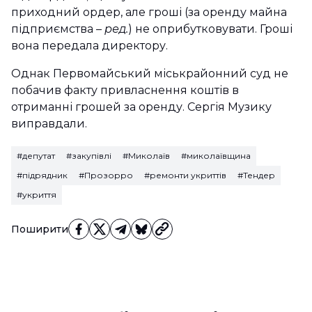
приходний ордер, але гроші (за оренду майна
підприємства –
ред.
) не оприбутковувати. Гроші
вона передала директору.
Однак Первомайський міськрайонний суд не
побачив факту привласнення коштів в
отриманні грошей за оренду. Сергія Музику
виправдали.
#депутат
#закупівлі
#Миколаїв
#миколаївщина
#підрядник
#Прозорро
#ремонти укриттів
#Тендер
#укриття
Поширити