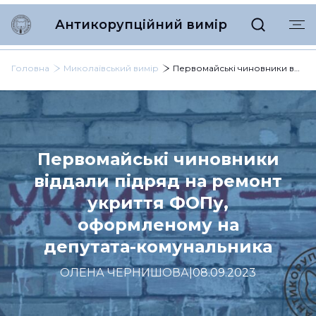
Антикорупційний вимір
Головна
Миколаївський вимір
Первомайські чиновники віддали підряд на ремонт укриття ФОПу, оформленому на депутата-комунальника
Первомайські чиновники
віддали підряд на ремонт
укриття ФОПу,
оформленому на
депутата-комунальника
ОЛЕНА ЧЕРНИШОВА
|
08.09.2023