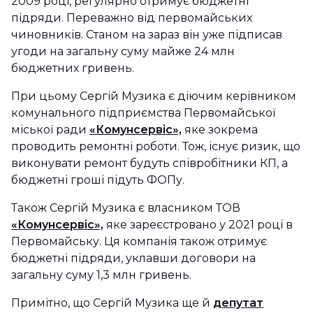
2009 році, регулярно отримує бюджетні
підряди. Переважно від первомайських
чиновників. Станом на зараз він уже підписав
угоди на загальну суму майже 24 млн
бюджетних гривень.
При цьому Сергій Музика є діючим керівником
комунального підприємства Первомайської
міської ради
«Комунсервіс»,
яке зокрема
проводить ремонтні роботи. Тож, існує ризик, що
виконувати ремонт будуть співробітники КП, а
бюджетні гроші підуть ФОПу.
Також Сергій Музика є власником ТОВ
«Комунсервіс»,
яке зареєстровано у 2021 році в
Первомайську. Ця компанія також отримує
бюджетні підряди, уклавши договори на
загальну суму 1,3 млн гривень.
Примітно, що Сергій Музика ще й
депутат