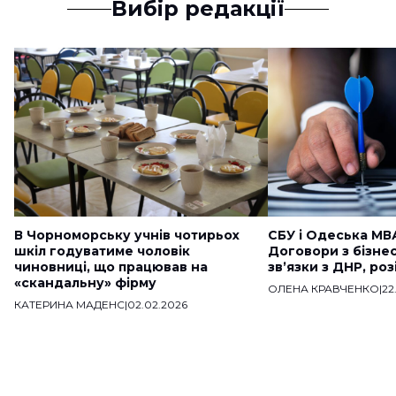
Вибір редакції
В Чорноморську учнів чотирьох
СБУ і Одеська МВ
шкіл годуватиме чоловік
Договори з бізне
чиновниці, що працював на
звʼязки з ДНР, ро
«скандальну» фірму
ОЛЕНА КРАВЧЕНКО
|
22
КАТЕРИНА МАДЕНС
|
02.02.2026