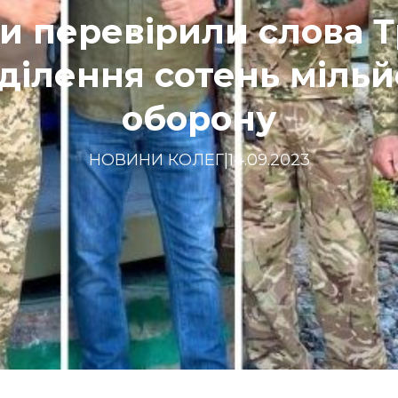
и перевірили слова 
ділення сотень мільй
оборону
НОВИНИ КОЛЕГ
|
14.09.2023