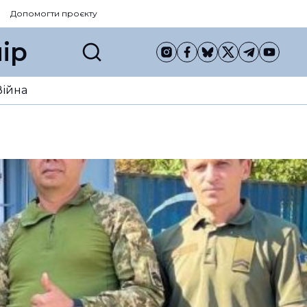
Допомогти проєкту
ір
Війна