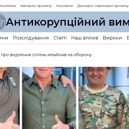
 політика
Авторки проєкту
Контакти
Донори і партнери проєкту
Антикорупційний вим
ини
Розслідування
Статті
Наш вплив
Вироки
 про виділення сотень мільйонів на оборону