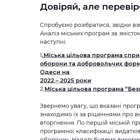
Довіряй, але перевір
Спробуємо розібратися, звідки вз
Аналіз міських програм за зміст
наступні:
1
.Міська цільова програма спри
оборони та добровольчих форм
Одеси на
2022 – 2025 роки
2.
Міська цільова програма “Безп
Звернемо увагу, що вказані програ
знаходимо їх за рішеннями про в
вторгнення. По першій міській пр
програмної класифікації видаткі
оборони».
Надалі будемо викорис