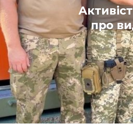
Активіст
про ви