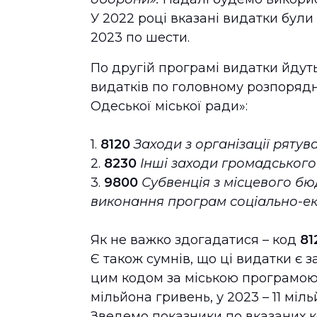
У 2022 році вказані видатки були
2023 по шести.
По другій програмі видатки йдуть
видатків по головному розпоряд
Одеської міської ради»:
1.
8120
Заходи з організації рятув
2.
8230
Інші заходи громадського
3.
9800
Субвенція з місцевого б
виконання програм соціально-еко
Як не важко здогадатися – код
81
Є також сумнів, що ці видатки є 
цим кодом за міською програмою 
мільйона гривень, у 2023 – 11 мі
Зведемо показники по вказаних к