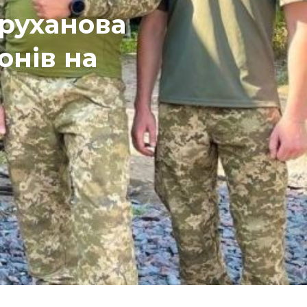
Труханова
онів на