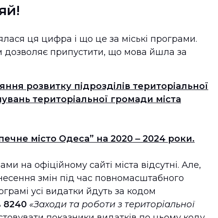
яй!
ялася ця цифра і що це за міські програми.
ом дозволяє припустити, що мова йшла за
яння розвитку підрозділів територіальної
увань територіальної громади міста
ечне місто Одеса” на 2020 ‒ 2024 роки.
ми на офіційному сайті міста відсутні. Але,
несення змін під час повномасштабного
ограмі усі видатки йдуть за кодом
в
8240
«Заходи та роботи з територіальної
товувати показники видатків по цьому коду.