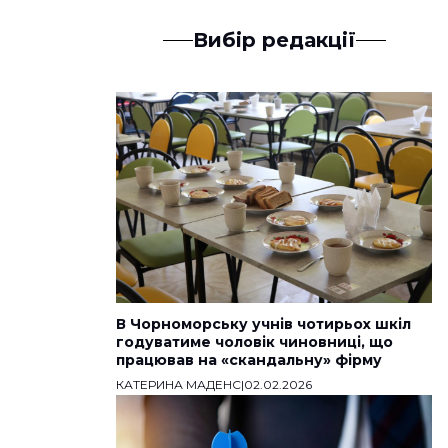
Вибір редакції
В Чорноморську учнів чотирьох шкіл
годуватиме чоловік чиновниці, що
працював на «скандальну» фірму
КАТЕРИНА МАДЕНС
|
02.02.2026