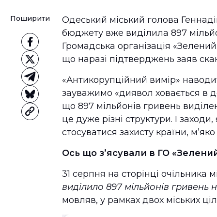
Поширити
Одеський міський голова Геннадій
бюджету вже виділила 897 мільйо
Громадська організація «Зелений
що наразі підтверджень заяв ск
«Антикорупційний вимір» навод
зауважимо «диявол ховається в де
що 897 мільйонів гривень виділені
це дуже різні структури. І заходи
стосуватися захисту країни, м’як
Ось що з’ясували в ГО «Зелений
31 серпня на сторінці очільника 
виділило 897 мільйонів гривень 
мовляв, у рамках двох міських ці