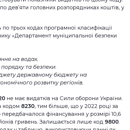
 по дев’яти головних розпорядниках коштів, у
 по трьох кодах програмної класифікації
нику «Департамент муніципальної безпеки
ання на водах.
 порядку та безпеки
.
юджету державному бюджету на
номічного розвитку регіонів.
20
не має видатків на Сили оборони України.
за кодом
8230
, тим більше, що у 2022 році за
передбачалося фінансування у розмірі 10,6
льйонів гривень. Залишається лише код
9800
.
одах у таблицю, використовуючи данні як