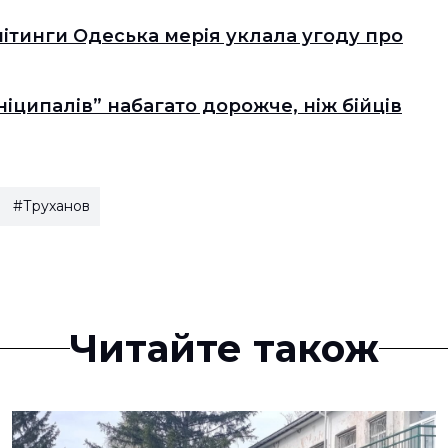
мітинги Одеська мерія уклала угоду про
іципалів” набагато дорожче, ніж бійців
#Труханов
Читайте також