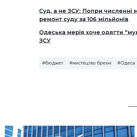
Суд, а не ЗСУ: Попри численні 
ремонт суду за 106 мільйонів
Одеська мерія хоче одягти “мун
ЗСУ
#бюджет
#мистецтво брехні
#Одеса