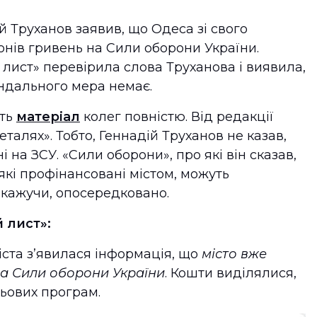
 Труханов заявив, що Одеса зі свого
нів гривень на Сили оборони України.
 лист» перевірила слова Труханова і виявила,
андального мера немає.
ить
матеріал
колег повністю. Від редакції
талях». Тобто, Геннадій Труханов не казав,
 на ЗСУ. «Сили оборони», про які він сказав,
, які профінансовані містом, можуть
о кажучи, опосередковано.
 лист»:
міста з’явилася інформація, що
місто вже
на Сили оборони України
. Кошти виділялися,
льових програм.