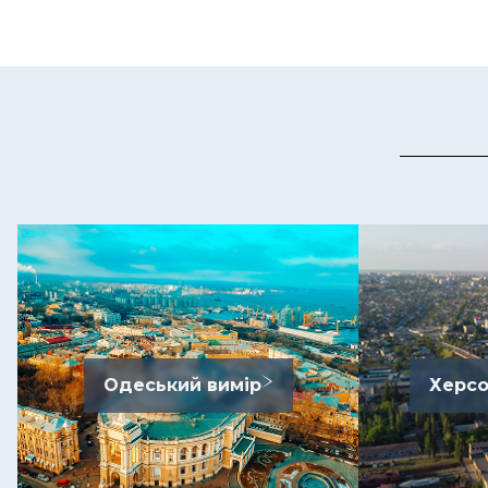
Одеський вимір
Херсо