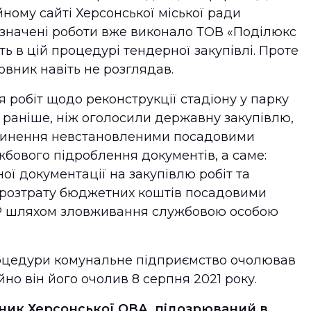
йному сайті Херсонської міської ради
азначені роботи вже виконало ТОВ «Поділюкс
ть в цій процедурі тендерної закупівлі. Проте
овник навіть не розглядав.
 робіт щодо реконструкції стадіону у парку
раніше, ніж оголосили державну закупівлю,
вчинення невстановленими посадовими
бового підроблення документів, а саме:
ої документації на закупівлю робіт та
та розтрату бюджетних коштів посадовими
Р шляхом зловживання службовою особою
оцедури комунальне підприємство очолював
но він його очолив 8 серпня 2021 року.
ник Херсонської ОВА, підозрюваний в