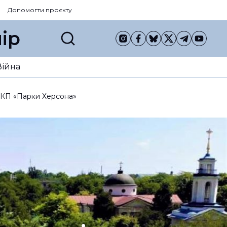
Допомогти проєкту
ір
Війна
 КП «Парки Херсона»