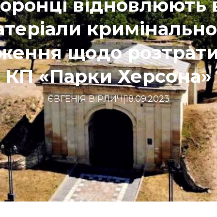
оронці відновлюють 
атеріали кримінально
ження щодо розтрати
КП «Парки Херсона»
ЄВГЕНІЯ ВІРЛИЧ
|
18.09.2023