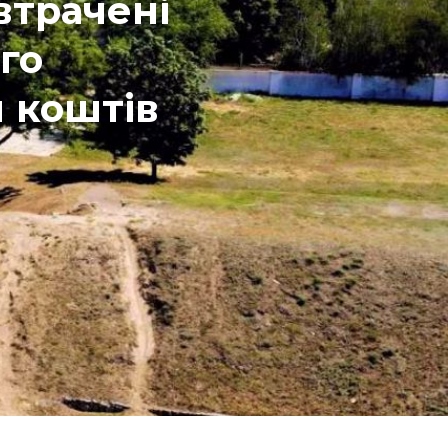
втрачені
го
 коштів