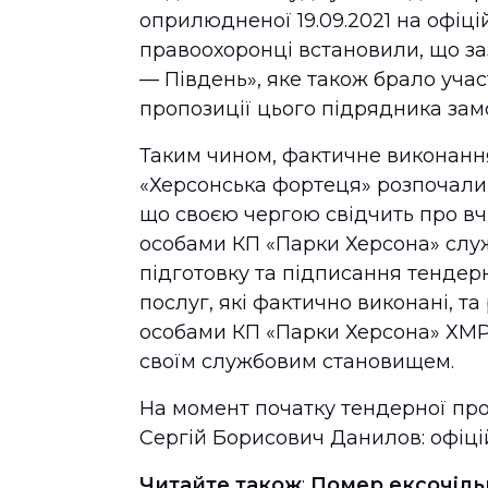
оприлюдненої 19.09.2021 на офіці
правоохоронці встановили, що з
— Південь», яке також брало учас
пропозиції цього підрядника зам
Таким чином, фактичне виконання
«Херсонська фортеця» розпочали 
що своєю чергою свідчить про 
особами КП «Парки Херсона» служ
підготовку та підписання тендерн
послуг, які фактично виконані, 
особами КП «Парки Херсона» ХМ
своїм службовим становищем.
На момент початку тендерної пр
Сергій Борисович Данилов: офіцій
Читайте також
:
Помер ексочіль