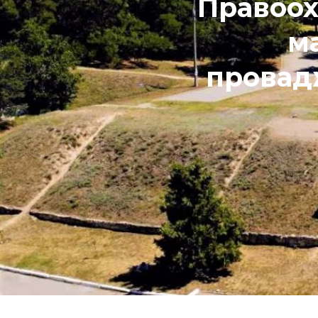
Правоох
м
провад