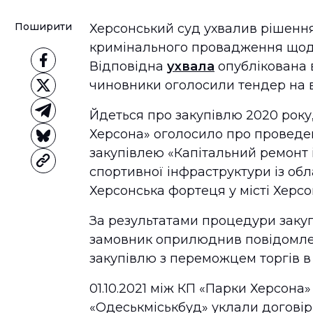
Поширити
Херсонський суд ухвалив рішення
кримінального провадження щодо
Відповідна
ухвала
опублікована 
чиновники оголосили тендер на 
Йдеться про закупівлю 2020 року
Херсона» оголосило про проведен
закупівлею «Капітальний ремонт 
спортивної інфраструктури із об
Херсонська фортеця у місті Херсон
За результатами процедури закупів
замовник оприлюднив повідомлен
закупівлю з переможцем торгів в
01.10.2021 між КП «Парки Херсона»
«Одеськміськбуд» уклали договір 