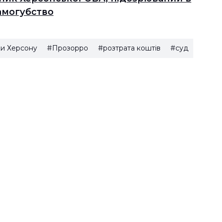
самогубство
и Херсону
#Прозорро
#розтрата коштів
#суд