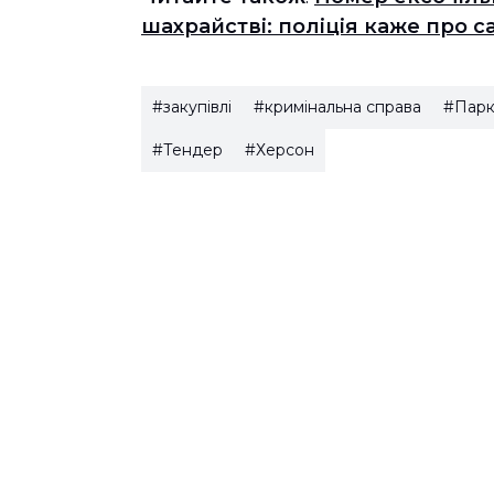
шахрайстві: поліція каже про 
#закупівлі
#кримінальна справа
#Парк
#Тендер
#Херсон