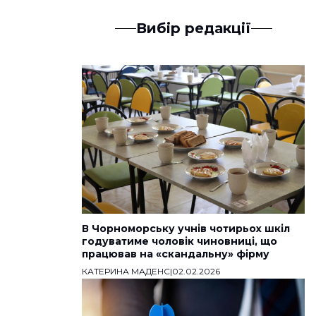
Вибір редакції
В Чорноморську учнів чотирьох шкіл
годуватиме чоловік чиновниці, що
працював на «скандальну» фірму
КАТЕРИНА МАДЕНС
|
02.02.2026