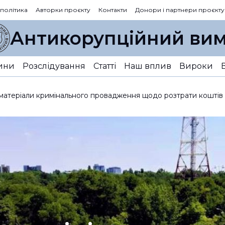
 політика
Авторки проєкту
Контакти
Донори і партнери проєкту
Антикорупційний вим
ини
Розслідування
Статті
Наш вплив
Вироки
 матеріали кримінального провадження щодо розтрати коштів