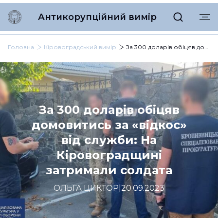
Антикорупційний вимір
Головна
Кіровоградський вимір
За 300 доларів обіцяв домовитись за «відкос» від служби: На Кіровоградщині затримали солдата
За 300 доларів обіцяв
домовитись за «відкос»
від служби: На
Кіровоградщині
затримали солдата
ОЛЬГА ЦИКТОР
|
20.09.2023