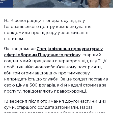
На Кіровоградщині оператору відділу
Голованівського центру комплектування
повідомили про підозру у зловживанні
впливом.
Як повідомляє
Спеціалізована прокуратура у
сфері оборони Південного регіону,
старший
солдат, який працював оператором відділу ТЦК,
пообіцяв військовозобов’язаному посприяти,
аби той отримав довідку про тимчасову
непридатність до служби. За це солдат поставив
свою ціну в 300 доларів, які й надалі отримав за
послугу, повідомляють правоохоронці.
18 вересня після отримання другої частини цієї
суми, старшого солдата затримали. Наразі