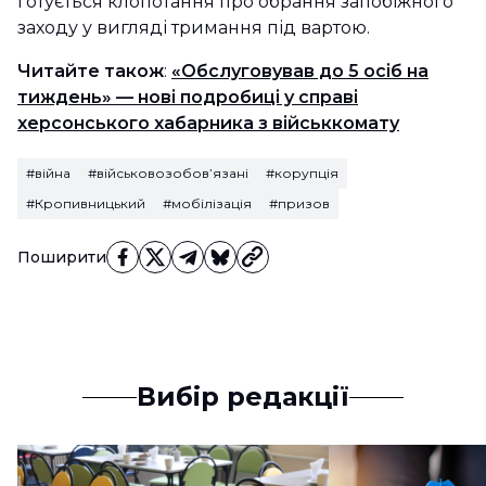
готується клопотання про обрання запобіжного
заходу у вигляді тримання під вартою.
Читайте також
:
«Обслуговував до 5 осіб на
тиждень» — нові подробиці у справі
херсонського хабарника з військкомату
#війна
#військовозобов’язані
#корупція
#Кропивницький
#мобілізація
#призов
Поширити
Вибір редакції