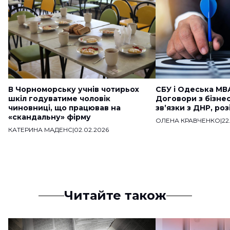
В Чорноморську учнів чотирьох
СБУ і Одеська МВ
шкіл годуватиме чоловік
Договори з бізне
чиновниці, що працював на
звʼязки з ДНР, ро
«скандальну» фірму
ОЛЕНА КРАВЧЕНКО
|
22
КАТЕРИНА МАДЕНС
|
02.02.2026
Читайте також