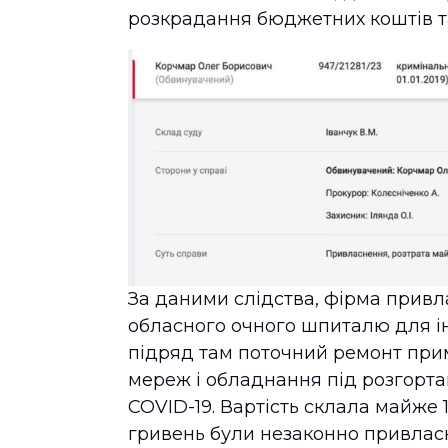
розкрадання бюджетних коштів т
За даними слідства, фірма прив
обласного очного шпиталю для інв
підряд там поточний ремонт при
мереж і обладнання під розгортан
COVID-19. Вартість склала майже 
гривень були незаконно привласне