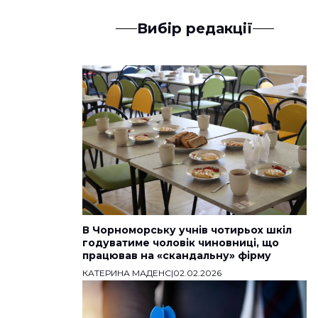
Вибір редакції
В Чорноморську учнів чотирьох шкіл
годуватиме чоловік чиновниці, що
працював на «скандальну» фірму
КАТЕРИНА МАДЕНС
|
02.02.2026