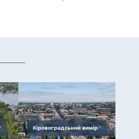
Кіровоградський вимір