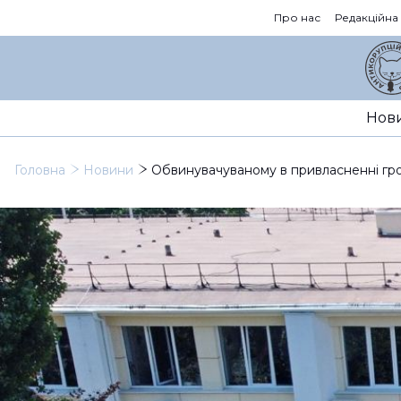
Про нас
Редакційна
Нов
Головна
Новини
Обвинувачуваному в привласненні грош