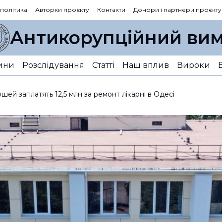
 політика
Авторки проєкту
Контакти
Донори і партнери проєкту
Антикорупційний вим
ини
Розслідування
Статті
Наш вплив
Вироки
ей заплатять 12,5 млн за ремонт лікарні в Одесі