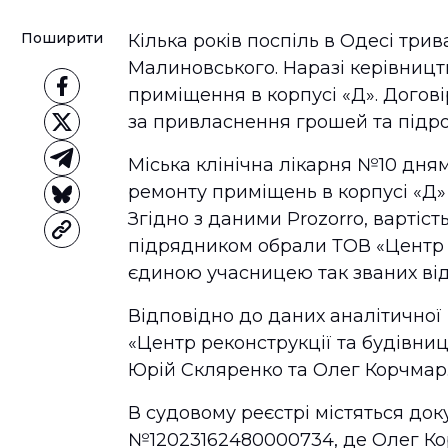
Поширити
Кілька років поспіль в Одесі трив
Малиновського. Наразі керівниц
приміщення в корпусі «Д». Догові
за привласнення грошей та підр
Міська клінічна лікарня №10 дня
ремонту приміщень в корпусі «Д»
Згідно з даними Prozorro, вартість
підрядником обрали ТОВ «Центр р
єдиною учасницею так званих від
Відповідно до даних аналітичної
«Центр реконструкції та будівн
Юрій Скляренко та Олег Корчмар.
В судовому реєстрі містяться до
№12023162480000734, де Олег Ко