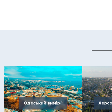
Одеський вимір
Херсо