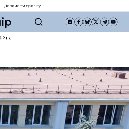
Допомогти проєкту
ір
Війна