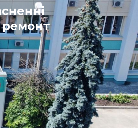
асненні
а ремонт