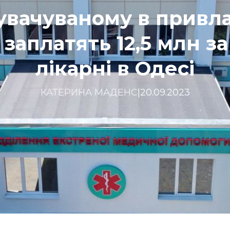
вачуваному в привл
заплатять 12,5 млн з
лікарні в Одесі
КАТЕРИНА МАДЕНС
|
20.09.2023