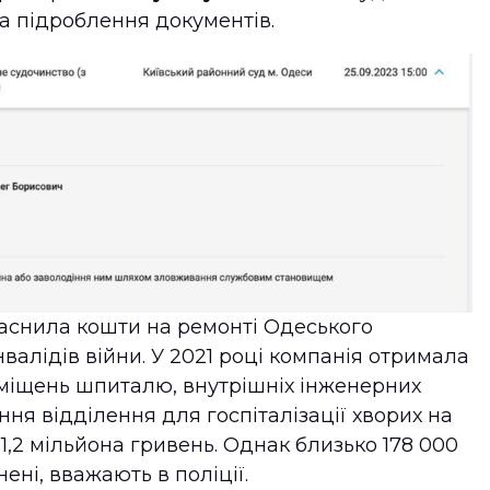
а підроблення документів.
ласнила кошти на ремонті Одеського
алідів війни. У 2021 році компанія отримала
міщень шпиталю, внутрішніх інженерних
ня відділення для госпіталізації хворих на
11,2 мільйона гривень. Однак близько 178 000
ні, вважають в поліції.