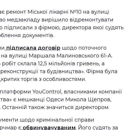
ає ремонт Міської лікарні №10 на вулиці
тво медзакладу вирішило відремонтувати
р підписали з фірмою, директора якої судять
облення документів.
ми
підписала договір
щодо поточного
 на вулиці Маршала Малиновського 61-А.
 робіт склала 12,5 мільйонів гривень, а
еконструкції та будівництва». Фірма була
критих торгів з особливостями.
 платформи YouControl, власниками компанії
ицтва» є мешканці Одеси Микола Щепров,
 Останній також значиться директором.
кументи щодо кримінальної справи
рчмар є
обвинувачуваним
. Його судять за