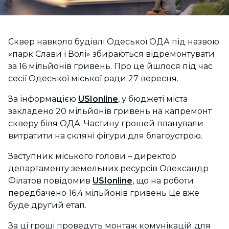
Сквер навколо будівлі Одеської ОДА під назвою
«парк Слави і Волі» збираються відремонтувати
за 16 мільйонів гривень. Про це йшлося під час
сесії Одеської міської ради 27 вересня.
За інформацією
USIonline
, у бюджеті міста
закладено 20 мільйонів гривень на капремонт
скверу біля ОДА. Частину грошей планували
витратити на скляні фігури для благоустрою.
Заступник міського голови – директор
департаменту земельних ресурсів Олександр
Філатов повідомив
USIonline
, що на роботи
передбачено 16,4 мільйонів гривень Це вже
буде другий етап.
За ці гроші проведуть монтаж комунікацій для