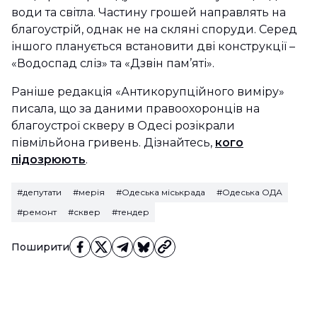
води та світла. Частину грошей направлять на
благоустрій, однак не на скляні споруди. Серед
іншого планується встановити дві конструкції –
«Водоспад сліз» та «Дзвін пам’яті».
Раніше редакція «Антикорупційного виміру»
писала, що за даними правоохоронців на
благоустрої скверу в Одесі розікрали
півмільйона гривень. Дізнайтесь,
кого
підозрюють
.
#депутати
#мерія
#Одеська міськрада
#Одеська ОДА
#ремонт
#сквер
#тендер
Поширити