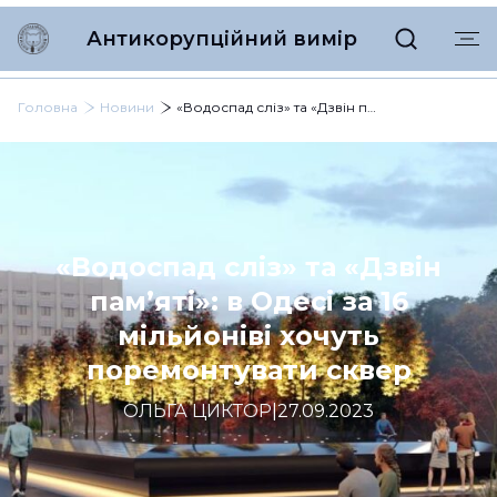
Антикорупційний вимір
Головна
Новини
«Водоспад сліз» та «Дзвін пам’яті»: в Одесі за 16 мільйоніві хочуть поремонтувати сквер
«Водоспад сліз» та «Дзвін
пам’яті»: в Одесі за 16
мільйоніві хочуть
поремонтувати сквер
ОЛЬГА ЦИКТОР
|
27.09.2023