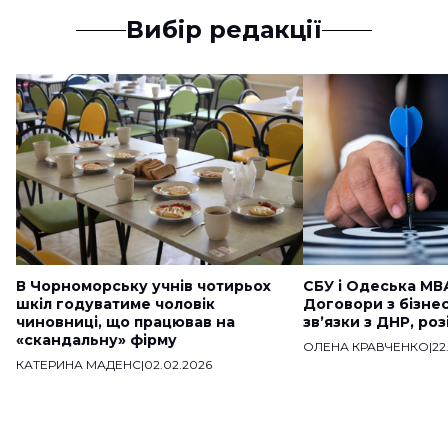
Вибір редакції
В Чорноморську учнів чотирьох
СБУ і Одеська МВ
шкіл годуватиме чоловік
Договори з бізне
чиновниці, що працював на
звʼязки з ДНР, ро
«скандальну» фірму
ОЛЕНА КРАВЧЕНКО
|
22
КАТЕРИНА МАДЕНС
|
02.02.2026