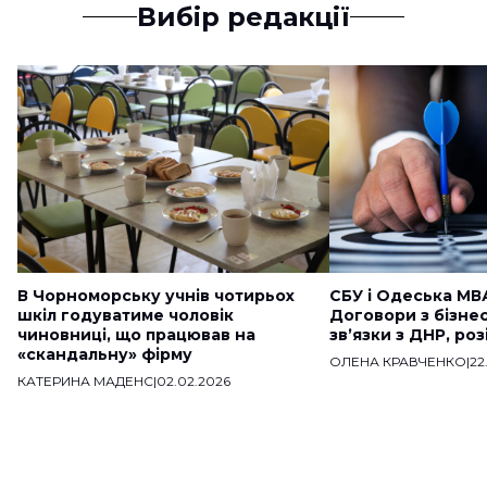
Вибір редакції
В Чорноморську учнів чотирьох
СБУ і Одеська МВ
шкіл годуватиме чоловік
Договори з бізне
чиновниці, що працював на
звʼязки з ДНР, ро
«скандальну» фірму
ОЛЕНА КРАВЧЕНКО
|
22
КАТЕРИНА МАДЕНС
|
02.02.2026