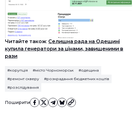
Читайте також
:
Селищна рада на Одещині
купила генератори за цінами, завищеними в
рази
#корупція
#місто Чорноморськ
#одещина
#ремонт скверу
#розкрадання бюджетних коштів
#розслідування
Поширити