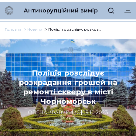
Антикорупційний вимір
Головна
Новини
Поліція розслідує розкрадання грошей на ремонті скверу в місті Чорноморськ
Поліція розслідує
розкрадання грошей на
ремонті скверу в місті
Чорноморськ
ОЛЕНА КРАВЧЕНКО
|
09.10.2023