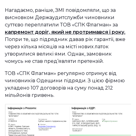
Нагадаємо, раніше, ЗМІ повідомляли, що за
висновком Держаудитслужби чиновники
суттєво переплатили ТОВ «СПК Флагман» за
капремонт доріг, який не протримався і року.
Попри те, що підрядник давав рік гарантії, вже
через кілька місяців на місті нових латок
утворилися великі ями. Однак, замовник
чомусь не став пред’являти претензій.
ТОВ «СПК Флагман» регулярно отримує від
чиновників Одещини підряди. З цією фірмою
укладено 107 договорів на суму понад 212
мільйонів гривень.