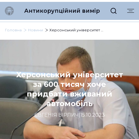
Антикорупційний вимір
Головна
Новини
Херсонський університет за 600 тисяч хоче придбати вживаний автомобіль
Херсонський університет
за 600 тисяч хоче
придбати вживаний
автомобіль
ЄВГЕНІЯ ВІРЛИЧ
|
15.10.2023