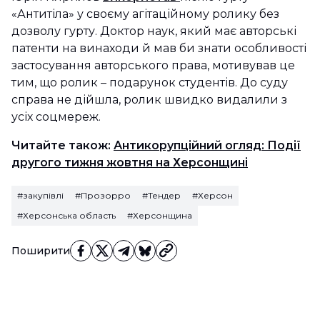
«Антитіла» у своєму агітаційному ролику без
дозволу гурту. Доктор наук, який має авторські
патенти на винаходи й мав би знати особливості
застосування авторського права, мотивував це
тим, що ролик – подарунок студентів. До суду
справа не дійшла, ролик швидко видалили з
усіх соцмереж.
Читайте також:
Антикорупційний огляд: Події
другого тижня жовтня на Херсонщині
#закупівлі
#Прозорро
#Тендер
#Херсон
#Херсонська область
#Херсонщина
Поширити