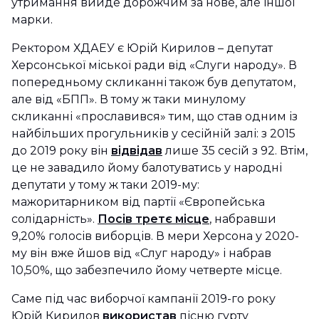
утримання вийде дорожчим за нове, але іншої
марки.
Ректором ХДАЕУ є Юрій Кирилов – депутат
Херсонської міської ради від «Слуги народу». В
попередньому скликанні також був депутатом,
але від «БПП». В тому ж таки минулому
скликанні «прославився» тим, що став одним із
найбільших прогульників у сесійній залі: з 2015
до 2019 року він
відвідав
лише 35 сесій з 92. Втім,
це не завадило йому балотуватись у народні
депутати у тому ж таки 2019-му:
мажоритарником від партії «Європейська
солідарність».
Посів третє місце
, набравши
9,20% голосів виборців. В мери Херсона у 2020-
му він вже йшов від «Слуг народу» і набрав
10,50%, що забезпечило йому четверте місце.
Саме під час виборчої кампанії 2019-го року
Юрій Кирилов
використав
пісню гурту