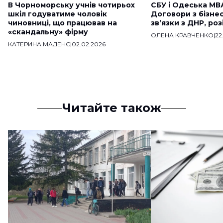
В Чорноморську учнів чотирьох
СБУ і Одеська МВ
шкіл годуватиме чоловік
Договори з бізне
чиновниці, що працював на
звʼязки з ДНР, ро
«скандальну» фірму
ОЛЕНА КРАВЧЕНКО
|
22
КАТЕРИНА МАДЕНС
|
02.02.2026
Читайте також