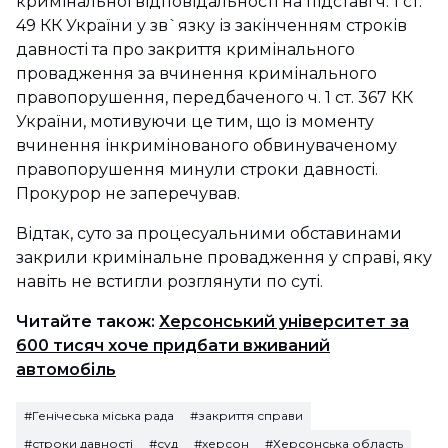
кримінальної відповідальності на підставі ч. 1 ст.
49 КК України у зв`язку із закінченням строків
давності та про закриття кримінального
провадження за вчинення кримінального
правопорушення, передбаченого ч. 1 ст. 367 КК
України, мотивуючи це тим, що із моменту
вчинення інкримінованого обвинуваченому
правопорушення минули строки давності.
Прокурор не заперечував.
Відтак, суто за процесуальними обставинами
закрили кримінальне провадження у справі, яку
навіть не встигли розглянути по суті.
Читайте також:
Херсонський університет за
600 тисяч хоче придбати вживаний
автомобіль
#Генічеська міська рада
#закриття справи
#строки давності
#суд
#херсон
#Херсонська область