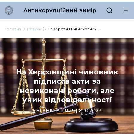
Антикорупційний вимір
Головна
Новини
На Херсонщині чиновник підписав акти за невиконані роботи, але уник відповідальності
На Херсонщині чиновник
підписав акти за
невиконані роботи, але
уник відповідальності
ЄВГЕНІЯ ВІРЛИЧ
|
18.10.2023