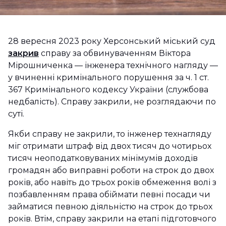
28 вересня 2023 року Херсонський міський суд
закрив
справу за обвинуваченням Віктора
Мірошниченка — інженера технічного нагляду —
у вчиненні кримінального порушення за ч. 1 ст.
367 Кримінального кодексу України (службова
недбалість). Справу закрили, не розглядаючи по
суті.
Якби справу не закрили, то інженер технагляду
міг отримати штраф від двох тисяч до чотирьох
тисяч неоподатковуваних мінімумів доходів
громадян або виправні роботи на строк до двох
років, або навіть до трьох років обмеження волі з
позбавленням права обіймати певні посади чи
займатися певною діяльністю на строк до трьох
років. Втім, справу закрили на етапі підготовчого