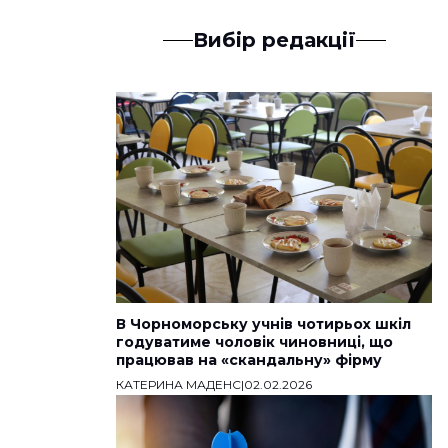
Вибір редакції
В Чорноморську учнів чотирьох шкіл
годуватиме чоловік чиновниці, що
працював на «скандальну» фірму
КАТЕРИНА МАДЕНС
|
02.02.2026