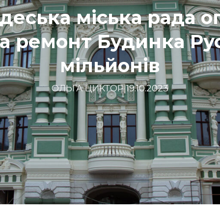
Одеська міська рада о
а ремонт Будинка Рус
мільйонів
ОЛЬГА ЦИКТОР
|
19.10.2023