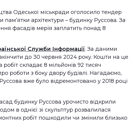
цтва Одеської міськради оголосило тендер
 пам’ятки архітектури – будинку Руссова. За
ення фасадів мерія заплатить понад 8
аїнської Служби Інформації
. За даними
акінчити до 30 червня 2024 року. Кошти на це
а робіт складає 8 мільйонів 92 тисяч
ро роботи з боку двору будівлі. Нагадаємо,
Руссова вже було відремонтовано у 2018 році
фасад будинку Руссова урочисто відкрили
годом в однієї зі скульптур розвалилася
емонтних робіт пошкодили чи змінили близько