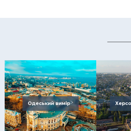
Одеський вимір
Херсо