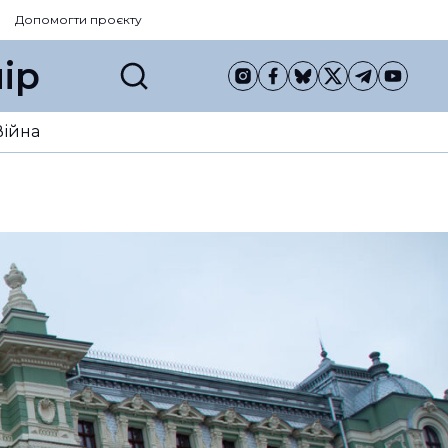
Допомогти проєкту
ір
Війна