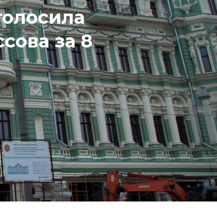
голосила
сова за 8