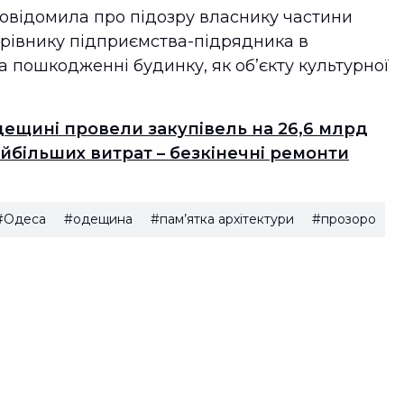
повідомила про підозру власнику частини
ерівнику підприємства-підрядника в
а пошкодженні будинку, як об’єкту культурної
Одещині провели закупівель на 26,6 млрд
йбільших витрат – безкінечні ремонти
#Одеса
#одещина
#пам’ятка архітектури
#прозоро