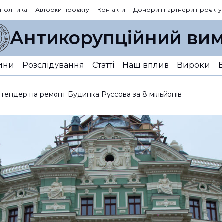
 політика
Авторки проєкту
Контакти
Донори і партнери проєкту
Антикорупційний вим
ини
Розслідування
Статті
Наш вплив
Вироки
 тендер на ремонт Будинка Руссова за 8 мільйонів