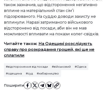
також зазначив, що відсторонення негативно
вплине на матеріальний стан сімʼї
підозрюваного. На суддю доводи захисту не
вплинули. Наразі затриманого військового
відсторонено від посади, аби він не мав
можливості впливати на покази колег-свідків.
Читайте також
:
На Одещині розслідують
справу про розкрадання грошей, які ще не
сплатили
#відсторонення від посади
#військовий
#Одеса
#одещина
#суд
#хабарництво
Поширити