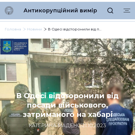
Антикорупційний вимір
Головна
Новини
В Одесі відсторонили від посади військового, затриманого на хабарі
В Одесі відсторонили від
посади військового,
затриманого на хабарі
КАТЕРИНА МАДЕНС
|
21.10.2023