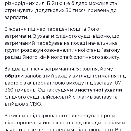
різнорідних сил. Бійцю це б дало можливість
отримувати додаткових 30 тисяч гривень до
зарплати.
3 жовтня під час передачі коштів його і
затримали. З ухвали слідчого судді відомо, що
затриманий перебував на посаді начальника
групи розрахунково-аналітичної станції загону
радіаційного, хімічного та біологічного захисту.
За два дні після затримання, 5 жовтня, йому
обрали
запобіжний захід у вигляді тримання під
вартою з альтернативою виходу під заставу 107
360 гривень. Однак судячи з
наступної ухвали
слідчого судді, військовий сплатив заставу та
вийшов з СІЗО.
Захисник підозрюваного заперечував проти
відсторонення його клієнта від посади, оскільки
заявник вже не є підлеглим підозрюваного. Він