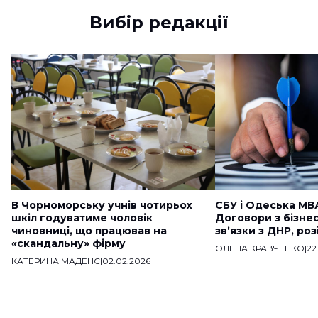
Вибір редакції
В Чорноморську учнів чотирьох
СБУ і Одеська МВ
шкіл годуватиме чоловік
Договори з бізне
чиновниці, що працював на
звʼязки з ДНР, ро
«скандальну» фірму
ОЛЕНА КРАВЧЕНКО
|
22
КАТЕРИНА МАДЕНС
|
02.02.2026