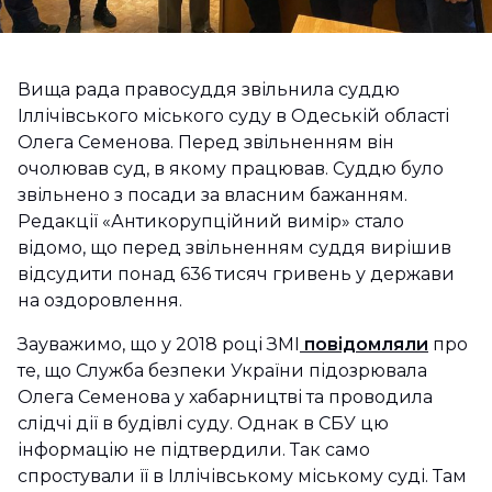
Вища рада правосуддя звільнила суддю
Іллічівського міського суду в Одеській області
Олега Семенова. Перед звільненням він
очолював суд, в якому працював. Суддю було
звільнено з посади за власним бажанням.
Редакції «Антикорупційний вимір» стало
відомо, що перед звільненням суддя вирішив
відсудити понад 636 тисяч гривень у держави
на оздоровлення.
Зауважимо, що у 2018 році ЗМІ
повідомляли
про
те, що Служба безпеки України підозрювала
Олега Семенова у хабарництві та проводила
слідчі дії в будівлі суду. Однак в СБУ цю
інформацію не підтвердили. Так само
спростували її в Іллічівському міському суді. Там