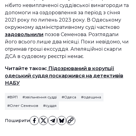
нібито невиплаченої суддівської винагороди та
допомоги на оздоровлення за період з січня
2021 року по липень 2023 року. В Одеському
окружному адміністративному суді частково
задовольнили
позов Семенова. Розглядали
його всього лише два місяці. Поки невідомо, чи
отримав гроші екссуддя. Апеляційної скарги
ДСА в судовому реєстрі немає.
Читайте також:
Підозрюваний в корупції
одеський суддя поскаржився на детективів
НАБУ
#ВРП
#звільнення судді
#Одеса
#одещина
#Олег Семенов
#суддя
Поширити