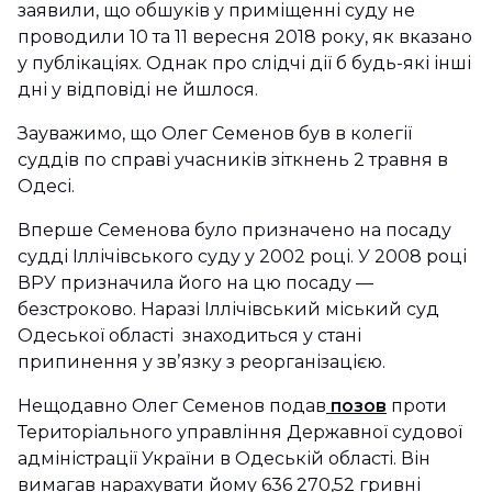
заявили, що обшуків у приміщенні суду не
проводили 10 та 11 вересня 2018 року, як вказано
у публікаціях. Однак про слідчі дії б будь-які інші
дні у відповіді не йшлося.
Зауважимо, що Олег Семенов був в колегії
суддів по справі учасників зіткнень 2 травня в
Одесі.
Вперше Семенова було призначено на посаду
судді Іллічівського суду у 2002 році. У 2008 році
ВРУ призначила його на цю посаду —
безстроково. Наразі Іллічівський міський суд
Одеської області знаходиться у стані
припинення у звʼязку з реорганізацією.
Нещодавно Олег Семенов подав
позов
проти
Територіального управління Державної судової
адміністрації України в Одеській області. Він
вимагав нарахувати йому 636 270,52 гривні