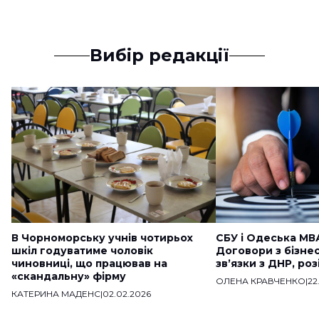
Вибір редакції
В Чорноморську учнів чотирьох
СБУ і Одеська МВ
шкіл годуватиме чоловік
Договори з бізне
чиновниці, що працював на
звʼязки з ДНР, ро
«скандальну» фірму
ОЛЕНА КРАВЧЕНКО
|
22
КАТЕРИНА МАДЕНС
|
02.02.2026