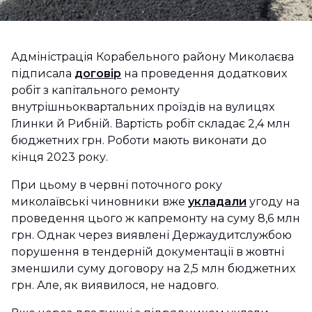
Адміністрація Корабельного району Миколаєва
підписала
договір
на проведення додаткових
робіт з капітального ремонту
внутрішньоквартальних проїздів на вулицях
Глинки й Рибній. Вартість робіт складає 2,4 млн
бюджетних грн. Роботи мають виконати до
кінця 2023 року.
При цьому в червні поточного року
миколаївські чиновники вже
укладали
угоду на
проведення цього ж капремонту на суму 8,6 млн
грн. Однак через виявлені Держаудитслужбою
порушення в тендерній документації в жовтні
зменшили суму договору на 2,5 млн бюджетних
грн. Але, як виявилося, не надовго.