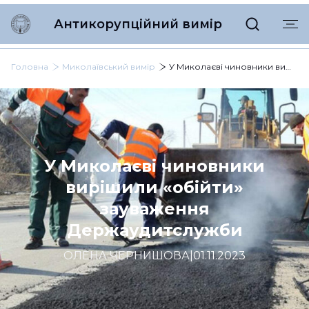
Антикорупційний вимір
Головна
Миколаївський вимір
У Миколаєві чиновники вирішили «обійти» зауваження Держаудитслужби
У Миколаєві чиновники
вирішили «обійти»
зауваження
Держаудитслужби
ОЛЕНА ЧЕРНИШОВА
|
01.11.2023