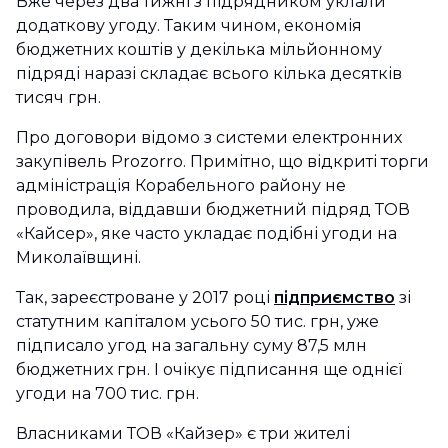
Вже через два тижні з підрядником уклали
додаткову угоду. Таким чином, економія
бюджетних коштів у декілька мільйонному
підряді наразі складає всього кілька десятків
тисяч грн.
Про договори відомо з системи електронних
закупівель Prozorro. Примітно, що відкриті торги
адміністрація Корабельного району не
проводила, віддавши бюджетний підряд ТОВ
«Кайсер», яке часто укладає подібні угоди на
Миколаївщині.
Так, зареєстроване у 2017 році
підприємство
зі
статутним капіталом усього 50 тис. грн, уже
підписало угод на загальну суму 87,5 млн
бюджетних грн. І очікує підписання ще однієї
угоди на 700 тис. грн.
Власниками ТОВ «Кайзер» є три жителі