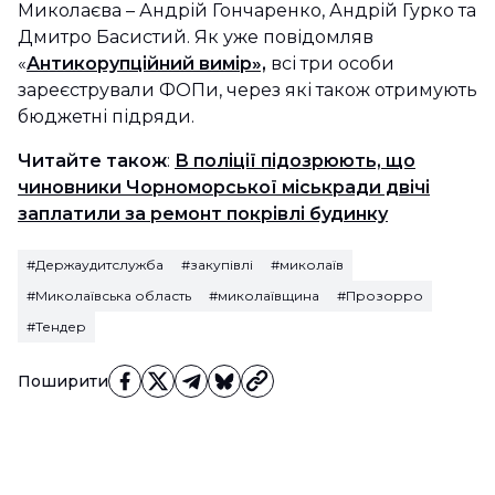
Миколаєва – Андрій Гончаренко, Андрій Гурко та
Дмитро Басистий. Як уже повідомляв
«
Антикорупційний вимір»,
всі три особи
зареєстрували ФОПи, через які також отримують
бюджетні підряди.
Читайте також
:
В поліції підозрюють, що
чиновники Чорноморської міськради двічі
заплатили за ремонт покрівлі будинку
#Держаудитслужба
#закупівлі
#миколаїв
#Миколаївська область
#миколаївщина
#Прозорро
#Тендер
Поширити