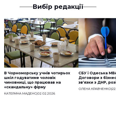
Вибір редакції
В Чорноморську учнів чотирьох
СБУ і Одеська МВ
шкіл годуватиме чоловік
Договори з бізне
чиновниці, що працював на
звʼязки з ДНР, ро
«скандальну» фірму
ОЛЕНА КРАВЧЕНКО
|
22
КАТЕРИНА МАДЕНС
|
02.02.2026