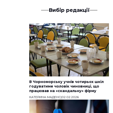
Вибір редакції
В Чорноморську учнів чотирьох шкіл
годуватиме чоловік чиновниці, що
працював на «скандальну» фірму
КАТЕРИНА МАДЕНС
|
02.02.2026