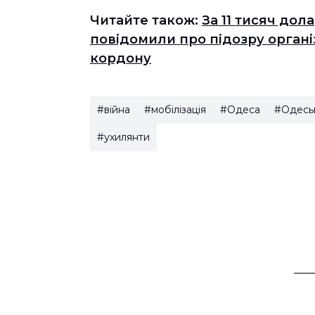
Читайте також:
За 11 тисяч дол
повідомили про підозру орган
кордону
#війна
#мобілізація
#Одеса
#Одесь
#ухилянти