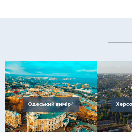
Одеський вимір
Херсо