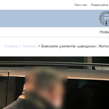
Про нас
Редакційна
Нов
Головна
Новини
Вивозили ухилянтів «швидкою»: Жител