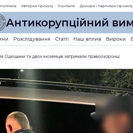
 політика
Авторки проєкту
Контакти
Донори і партнери проєкту
Антикорупційний вим
ини
Розслідування
Статті
Наш вплив
Вироки
я Одещини та двох іноземців затримали правоохоронці