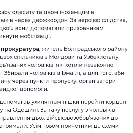
зру одеситу та двом іноземцям в
іків через держкордон. За версією слідства,
дкої» вони допомагали призовникам
кнути мобілізації.
 прокуратура
, житель Болградського району
ох спільників з Молдови та Узбекистану.
в’язаних чоловіків, які хотіли незаконно
 Збирали чоловіків в Ізмаїлі, а для того, аби
ину через пункти пропуску, організатори
видкої допомоги.
допомагав ухилянтам пішки перейти кордон
у на Одещині. За таку послугу з чоловіків
еправлення двох військовозобов’язаних до
атримали. Усім трьом причетним до схеми