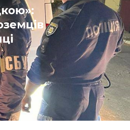
кою»:
оземців
ці