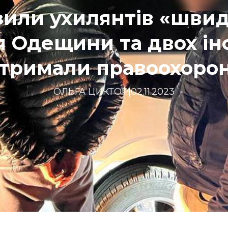
зили ухилянтів «швид
 Одещини та двох ін
атримали правоохорон
ОЛЬГА ЦИКТОР
|
02.11.2023