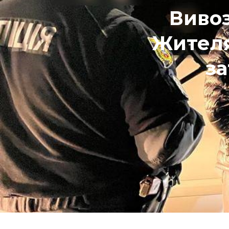
Виво
Жителя
з