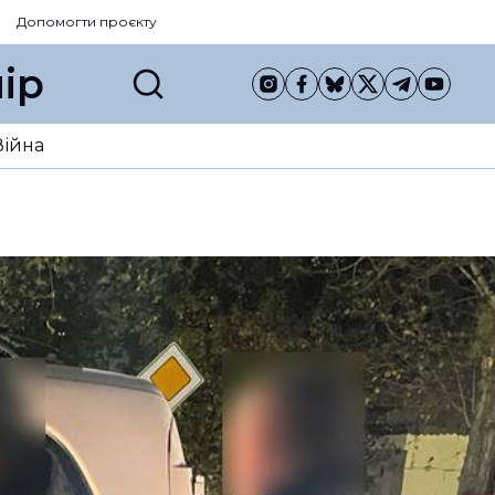
Допомогти проєкту
ір
Війна