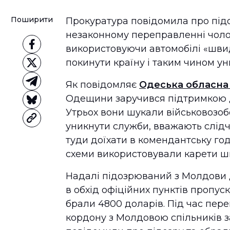
Поширити
Прокуратура повідомила про підо
незаконному переправленні чолов
використовуючи автомобілі «шви
покинути країну і таким чином уни
Як повідомляє
Одеська обласна
Одещини заручився підтримкою дв
Утрьох вони шукали військовозобо
уникнути служби, вважають слідчі.
туди доїхати в комендантську год
схеми використовували карети ш
Надалі підозрюваний з Молдови 
в обхід офіційних пунктів пропуск
брали 4800 доларів. Під час пер
кордону з Молдовою спільників з