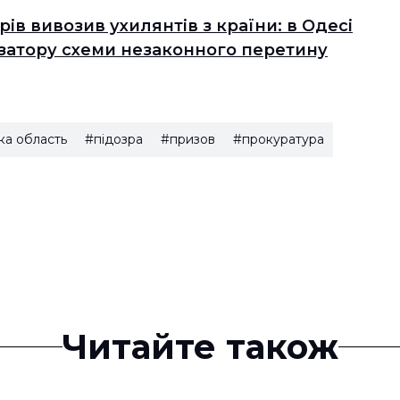
арів вивозив ухилянтів з країни: в Одесі
ізатору схеми незаконного перетину
ка область
#підозра
#призов
#прокуратура
Читайте також