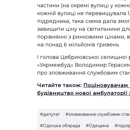
частини (на окремі вулиці у кожно
кожній вулиці не перевищувала 1,
підрядника, така схема дала змо
завищити ціну на світильники для
порівнянні з ринковими цінами, 
на понад 6 мільйонів гривень.
І голова Цебриківської селищної
«Укрмежбуд» Володимир Герасимч
про зловживання службовим ст
Читайте також:
Поціновувачам 
будівництво нової амбулаторії 
#депутат
#зловживання службовим ст
#Одеська облрада
#Одещина
#підоз