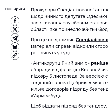
Поширити
Прокурори Спеціалізованої анти
щодо чинного депутата Одеської
зловживання службовим становищ
області, яке принесло збитки бюд
Про це повідомляє
Спеціалізова
матеріали справи відкрили сторон
розглянуть у суді.
«Антикорупційний вимір»
раніше
облради від фракції «Європейськ
підозру 3 листопада. За версією с
тодішній голова Цебриківської 
кілька договорів підряду без те
«Укрмежбуд».
Щоб віддати підряд без тендеру,