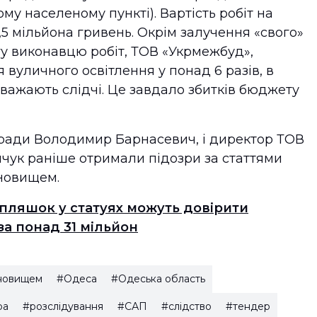
му населеному пункті). Вартість робіт на
5 мільйона гривень. Окрім залучення «свого»
гу виконавцю робіт, ТОВ «Укрмежбуд»,
 вуличного освітлення у понад 6 разів, в
вважають слідчі. Це завдало збитків бюджету
 ради Володимир Барнасевич, і директор ТОВ
ук раніше отримали підозри за статтями
ановищем.
пляшок у статуях можуть довірити
за понад 31 мільйон
ановищем
#Одеса
#Одеська область
ра
#розслідування
#САП
#слідство
#тендер