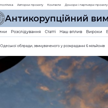
 політика
Авторки проєкту
Контакти
Донори і партнери проєкту
Антикорупційний вим
ини
Розслідування
Статті
Наш вплив
Вироки
Одеської облради, звинуваченого у розкраданні 6 мільйонів