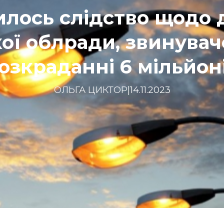
лось слідство щодо 
ої облради, звинувач
озкраданні 6 мільйон
ОЛЬГА ЦИКТОР
|
14.11.2023