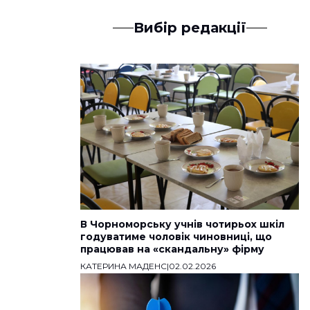
Вибір редакції
В Чорноморську учнів чотирьох шкіл
годуватиме чоловік чиновниці, що
працював на «скандальну» фірму
КАТЕРИНА МАДЕНС
|
02.02.2026