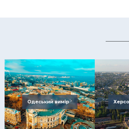
Одеський вимір
Херсо