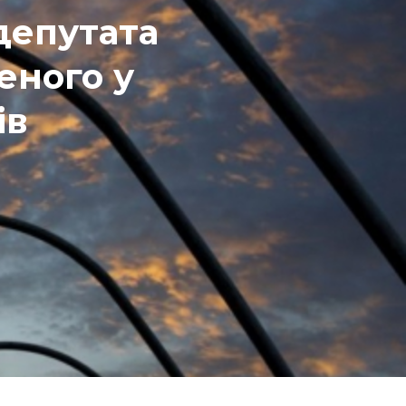
депутата
еного у
ів