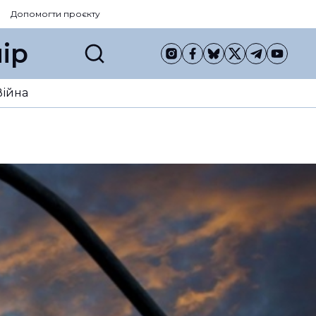
Допомогти проєкту
ір
Війна