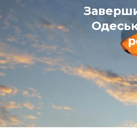
Заверши
Одеськ
р