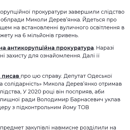
корупційної прокуратури завершили слідство
 облради Миколи Дерев’янка. Йдеться про
ем на встановленні вуличного освітлення в
жету на 6 мільйонів гривень.
на антикорупційна прокуратура
. Наразі
і захисту для ознайомлення. Далі її
 писав
про цю справу. Депутат Одеської
а солідарність» Микола Дерев’янко отримав
лідства, У 2020 році він посприяв, аби
селищної ради Володимир Барнасевич уклав
ндеру з підконтрольним йому ТОВ
 предмет закупівлі навмисне розділили на