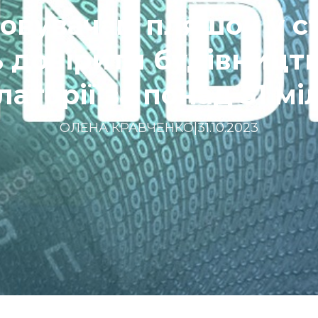
овувачам пляшок у с
 довірити будівництв
аторії за понад 31 м
ОЛЕНА КРАВЧЕНКО
|
31.10.2023