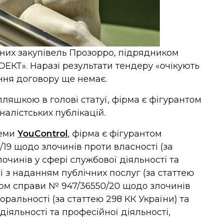
их закупівель Прозорро, підрядником
КТ». Наразі результати тендеру «очікують
ння договору ще немає.
ляшкою в голові статуї, фірма є фігурантом
налістських публікацій.
теми
YouControl
, фірма є фігурантом
19 щодо злочинів проти власності (за
лочинів у сфері службової діяльності та
ої з наданням публічних послуг (за статтею
нтом справи № 947/36550/20 щодо злочинів
ральності (за статтею 298 КК України) та
діяльності та професійної діяльності,