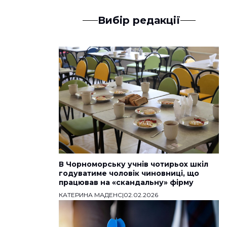
Вибір редакції
В Чорноморську учнів чотирьох шкіл
годуватиме чоловік чиновниці, що
працював на «скандальну» фірму
КАТЕРИНА МАДЕНС
|
02.02.2026