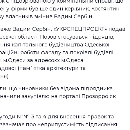
ж є підозрюваною у кримінальній справі, що
неї у фірми був ще один керівник, Костянтин
іку власників змінив Вадим Сербін.
ав вже Вадим Сербін, «УКРСПЕЦПРОЕКТ» подав
ської області. Позов стосувався підрядів,
іння капітального будівництва Одеської
аційні роботи фасаду та покрівлі будівлі,
і м.Одеси за адресою: м.Одеса.
адової (пам`ятка архітектури та
ня).
и, що чиновники без відома підрядника
значили закупівлю на порталі Прозорро як
і угоди №№ 3 та 4 для внесення правок та
 зазначає про неприпустимість підписання