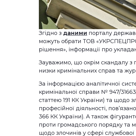
Згідно з
даними
порталу державн
можуть обрати ТОВ «УКРСПЕЦПРОЕ
рішення», інформації про уклада
Зауважимо, що окрім скандалу з п
низки кримінальних справ та жур
За інформацією аналітичної сис
кримінальної справи № 947/31663/
статтею 191 КК України) та щодо з
професійної діяльності, пов’язан
366 КК України). А також фігура
проти громадського порядку та мо
щодо злочинів у сфері службової 