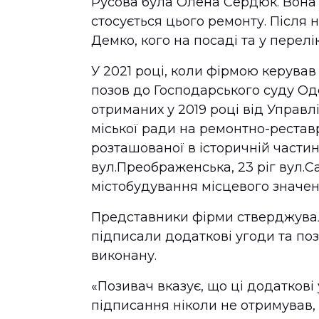
Русова була Олена Сердюк. Вона 
стосується цього ремонту. Після 
Демко, кого на посаді та у перел
У 2021 році, коли фірмою керув
позов до Господарського суду Оде
отриманих у 2019 році від Управл
міської ради на ремонтно-реставр
розташованої в історичній частин
вул.Преображенська, 23 ріг вул.С
містобудування місцевого значен
Представники фірми стверджувал
підписали додаткові угоди та по
виконану.
«Позивач вказує, що ці додатков
підписання ніколи не отримував,