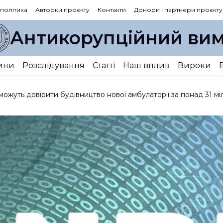
 політика
Авторки проєкту
Контакти
Донори і партнери проєкту
Антикорупційний вим
ини
Розслідування
Статті
Наш вплив
Вироки
ожуть довірити будівництво нової амбулаторії за понад 31 мі