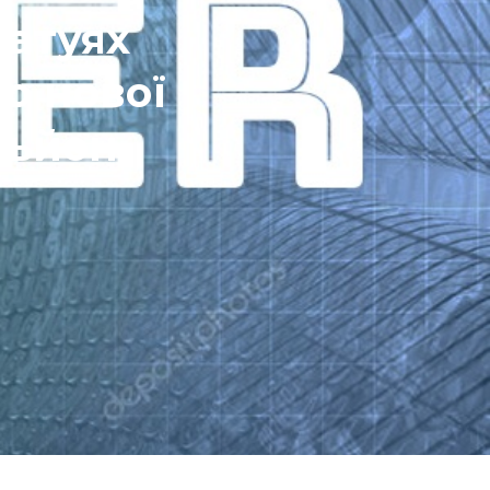
татуях
о нової
ільйон