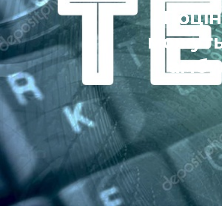
Поцін
можуть
амбул