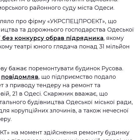
орського районного суду міста Одеси.
мляло про фірму «УКРСПЕЦПРОЕКТ», що
ництва та дорожнього господарства Одеської
ї
без конкурсу обрав підрядника
, якому
кому театрі юного глядача понад 31 мільйон
ову бажає поремонтувати будинок Русова.
»
повідомляв
, що підприємство подало
т з приводу тендеру на ремонт та
ій, 21 в Одесі. Скаржник вважає, що
тального будівництва Одеської міської ради,
ля корупційних злочинів, а також нечесної
еру.
» на момент здійснення ремонту будинку