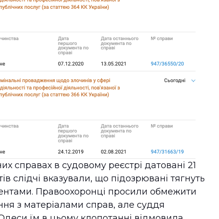
их справах в судовому реєстрі датовані 21
тів слідчі вказували, що підозрювані тягнуть
ментами. Правоохоронці просили обмежити
ня з матеріалами справ, але суддя
Одеси їм в цьому клопотанні відмовила.