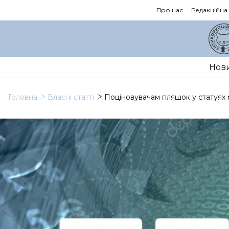
Про нас
Редакційна
Нов
Головна
Власні статті
Поціновувачам пляшок у статуях м