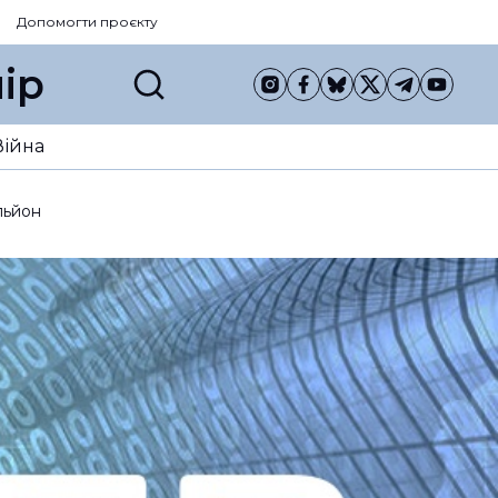
Допомогти проєкту
ір
Війна
льйон