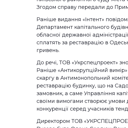
Згодом справу передали до Прим
Раніше видання «Інтент» повідо
Департамент капітального будів
обласної державної адміністраці
сплатять за реставрацію в Одесь
гривень.
До речі, ТОВ «Укрспецпроект» зн
Раніше «Антикорупційний вимір
скаргу в Антимонопольний коміте
реставрацію будинку, що на Садов
замовник, а саме Управління капі
своїми вимогами створює умови д
конкуренції серед учасників тенд
Директором ТОВ «УКРСПЕЦПРОЕКТ