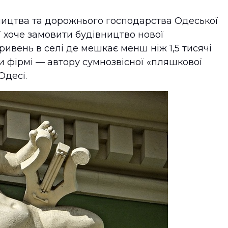
ництва та дорожнього господарства Одеської
ї хоче замовити будівництво нової
ривень в селі де мешкає менш ніж 1,5 тисячі
и фірмі — автору сумнозвісної «пляшкової
Одесі.