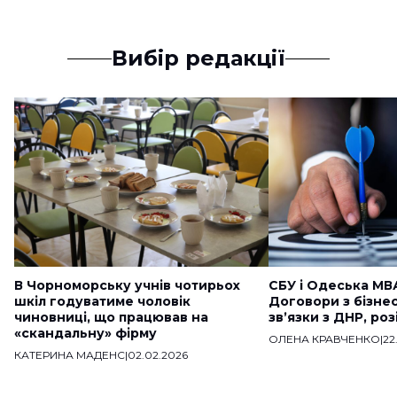
Вибір редакції
В Чорноморську учнів чотирьох
СБУ і Одеська МВ
шкіл годуватиме чоловік
Договори з бізне
чиновниці, що працював на
звʼязки з ДНР, ро
«скандальну» фірму
ОЛЕНА КРАВЧЕНКО
|
22
КАТЕРИНА МАДЕНС
|
02.02.2026