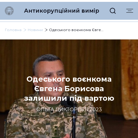
Антикорупційний вимір
Головна
Новини
Одеського воєнкома Євгена Борисова залишили під вартою
Одеського воєнкома
Євгена Борисова
залишили під вартою
ОЛЬГА ЦИКТОР
|
16.11.2023