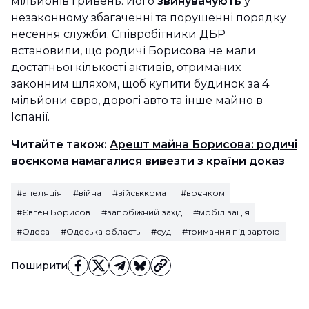
мільйонів гривень. Його
звинувачують
у
незаконному збагаченні та порушенні порядку
несення служби. Співробітники ДБР
встановили, що родичі Борисова не мали
достатньої кількості активів, отриманих
законним шляхом, щоб купити будинок за 4
мільйони євро, дорогі авто та інше майно в
Іспанії.
Читайте також:
Арешт майна Борисова: родичі
воєнкома намагалися вивезти з країни доказ
#апеляція
#війна
#військкомат
#воєнком
#Євген Борисов
#запобіжний захід
#мобілізація
#Одеса
#Одеська область
#суд
#тримання під вартою
Поширити