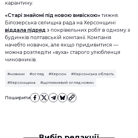
карантину.
«Старі знайомі під новою вивіскою»
тижня.
Білозерська селищна рада на Херсонщині
віддала підряд
з покрівельних робіт в одному з
будинків полтавській компанії. Компанія
начебто новачок, але якщо придивитися —
можна розгледіти «вуха» старого улюбленця
чиновників.
#новини
#огляд
#Херсон
#Херсонська область
#Херсонщина
#щотижневий огляд новин
Поширити
Вибір редакції