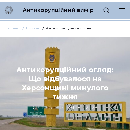
Антикорупційний вимір
Головна
Новини
Антикорупційний огляд: Що відбувалося на Херсонщині минулого тижня
Антикорупційний огляд:
Що відбувалося на
Херсонщині минулого
тижня
ЄВГЕНІЯ ВІРЛИЧ
|
19.11.2023