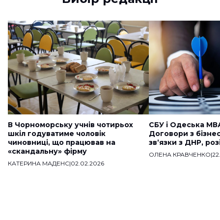
В Чорноморську учнів чотирьох
СБУ і Одеська МВ
шкіл годуватиме чоловік
Договори з бізне
чиновниці, що працював на
звʼязки з ДНР, ро
«скандальну» фірму
ОЛЕНА КРАВЧЕНКО
|
22
КАТЕРИНА МАДЕНС
|
02.02.2026