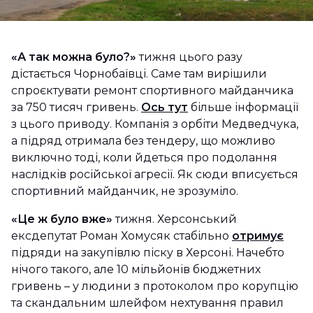
«А так можна було?»
тижня цього разу
дістається Чорнобаївці. Саме там вирішили
спроєктувати ремонт спортивного майданчика
за 750 тисяч гривень.
Ось тут
більше інформації
з цього приводу. Компанія з орбіти Медведчука,
а підряд отримала без тендеру, що можливо
виключно тоді, коли йдеться про подолання
наслідків російської агресії. Як сюди вписується
спортивний майданчик, не зрозуміло.
«Це ж було вже»
тижня. Херсонський
ексдепутат Роман Хомусяк стабільно
отримує
підряди на закупівлю піску в Херсоні. Начебто
нічого такого, але 10 мільйонів бюджетних
гривень – у людини з протоколом про корупцію
та скандальним шлейфом нехтування правил