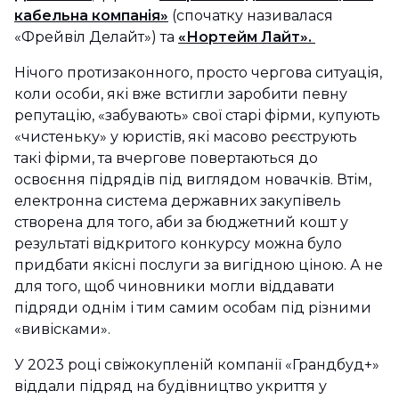
кабельна компанія»
(спочатку називалася
«Фрейвіл Делайт») та
«Нортейм Лайт».
Нічого протизаконного, просто чергова ситуація,
коли особи, які вже встигли заробити певну
репутацію, «забувають» свої старі фірми, купують
«чистеньку» у юристів, які масово реєструють
такі фірми, та вчергове повертаються до
освоєння підрядів під виглядом новачків. Втім,
електронна система державних закупівель
створена для того, аби за бюджетний кошт у
результаті відкритого конкурсу можна було
придбати якісні послуги за вигідною ціною. А не
для того, щоб чиновники могли віддавати
підряди однім і тим самим особам під різними
«вивісками».
У 2023 році свіжокупленій компанії «Грандбуд+»
віддали підряд на будівництво укриття у