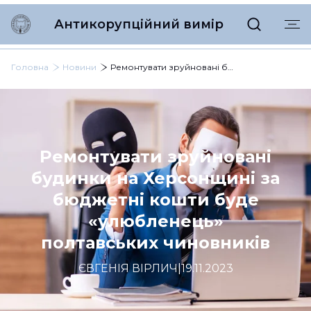
Антикорупційний вимір
Головна
Новини
Ремонтувати зруйновані будинки на Херсонщині за бюджетні кошти буде «улюбленець» полтавських чиновників
Ремонтувати зруйновані
будинки на Херсонщині за
бюджетні кошти буде
«улюбленець»
полтавських чиновників
ЄВГЕНІЯ ВІРЛИЧ
|
19.11.2023