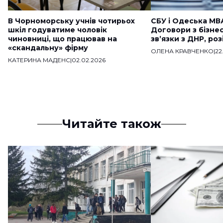
В Чорноморську учнів чотирьох
СБУ і Одеська МВ
шкіл годуватиме чоловік
Договори з бізне
чиновниці, що працював на
звʼязки з ДНР, ро
«скандальну» фірму
ОЛЕНА КРАВЧЕНКО
|
22
КАТЕРИНА МАДЕНС
|
02.02.2026
Читайте також