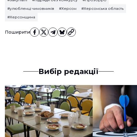
#улюбленці чиновників
#Херсон
#Херсонська область
#Херсонщина
Поширити
Вибір редакції