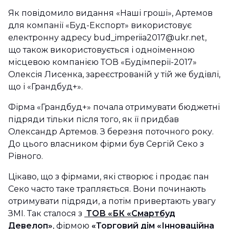
Як повідомило видання «Наші гроші», Артемов
для компанії «Буд-Експорт» використовує
електронну адресу bud_imperiia2017@ukr.net,
що також використовується і одноіменною
місцевою компанією ТОВ «Будімперії-2017»
Олексія Лисенка, зареєстрованій у тій же будівлі,
що і «Грандбуд+».
Фірма «Грандбуд+» почала отримувати бюджетні
підряди тільки після того, як її придбав
Олександр Артемов. З березня поточного року.
До цього власником фірми був Сергій Секо з
Рівного.
Цікаво, що з фірмами, які створює і продає пан
Секо часто таке трапляється. Вони починають
отримувати підряди, а потім привертають увагу
ЗМІ. Так сталося з
ТОВ «БК «Смартбуд
Девелоп»
, фірмою
«Торговий дім «Інноваційна