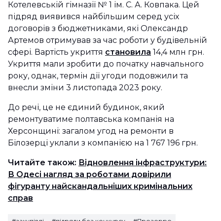
Котелевській гімназії № 1 ім. С. А. Ковпака. Цей
підряд виявився найбільшим серед усіх
договорів з бюджетниками, які Олександр
Артемов отримував за час роботи у будівельній
сфері. Вартість укриття
становила
14,4 млн грн.
Укриття мали зробити до початку навчального
року, однак, термін дії угоди подовжили та
внесли зміни 3 листопада 2023 року.
До речі, це не єдиний будинок, який
ремонтуватиме полтавська компанія на
Херсонщині: загалом угод на ремонти в
Білозерці уклали з компанією на 1 767 196 грн.
Читайте також:
Відновлення інфраструктури:
В Одесі нагляд за роботами довірили
фігуранту найскандальніших кримінальних
справ
#закупівлі
#підряди без конкурсу
#Прозорро