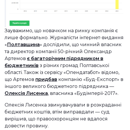
Зауважимо, що новачком на ринку компанія є
лише формально. Журналісти інтернет-видання
«
Полтавщина
» дослідили, що чинний власник
та директор компанії 50-річний Олександр
Артемов
є багаторічним підрядником в
бюджетників
з різних громад Полтавської
області. Також із сервісу «Опендатабот» відомо,
що Артемов
придбав
компанію «Буд-Експорт» в
іншого великого бюджетного підрядника —
Олексія Лисенка
, власника «Будімперії-2017».
Олексія Лисенка звинувачували в розкраданні
бюджетних коштів, втім виправдали — суд
вирішив, що правоохоронцям не вдалося
довести провину.