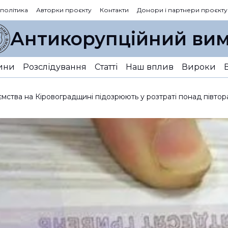
 політика
Авторки проєкту
Контакти
Донори і партнери проєкту
Антикорупційний вим
ини
Розслідування
Статті
Наш вплив
Вироки
мства на Кіровоградщині підозрюють у розтраті понад півтор