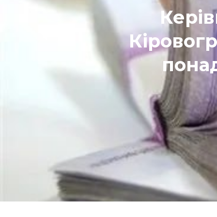
Керів
Кіровогр
понад