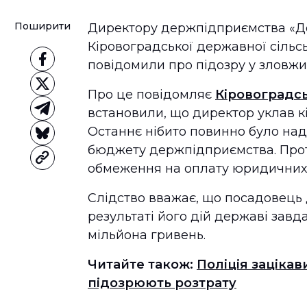
Поширити
Директору держпідприємства «Д
Кіровоградської державної сільсь
повідомили про підозру у зловж
Про це повідомляє
Кіровоградс
встановили, що директор уклав к
Останнє нібито повинно було над
бюджету держпідприємства. Прот
обмеження на оплату юридичних
Слідство вважає, що посадовець д
результаті його дій державі завд
мільйона гривень.
Читайте також:
Поліція заціка
підозрюють розтрату