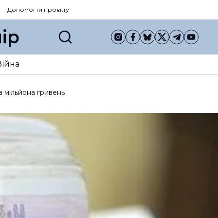
Допомогти проєкту
ір
Війна
а мільйона гривень