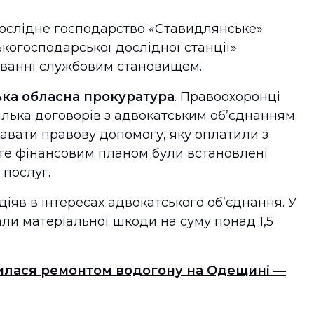
ослідне господарство «Ставидлянське»
когосподарської дослідної станції»
иванні службовим становищем.
ька обласна прокуратура
. Правоохоронці
ілька договорів з адвокатським об’єднанням.
авати правову допомогу, яку оплатили з
е фінансовим планом були встановлені
 послуг.
іяв в інтересах адвокатського об’єднання. У
али матеріальної шкоди на суму понад 1,5
вилася ремонтом водогону на Одещині —