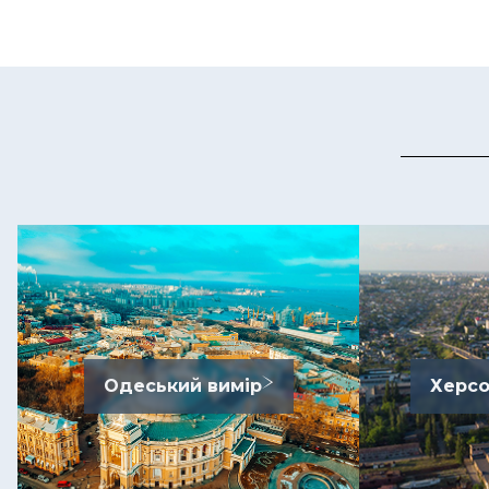
Одеський вимір
Херсо