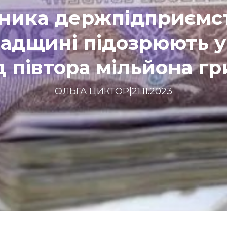
ника держпідприємс
адщині підозрюють у
 півтора мільйона г
ОЛЬГА ЦИКТОР
|
21.11.2023