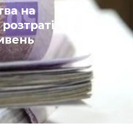
тва на
 розтраті
ривень