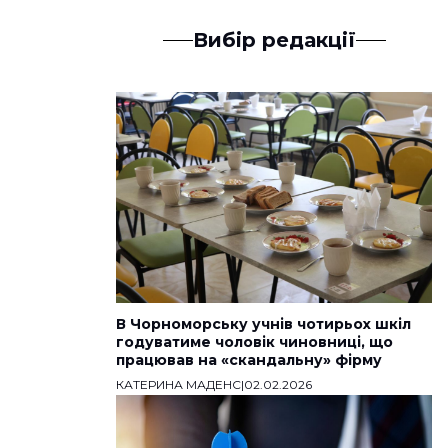
Вибір редакції
В Чорноморську учнів чотирьох шкіл
годуватиме чоловік чиновниці, що
працював на «скандальну» фірму
КАТЕРИНА МАДЕНС
|
02.02.2026