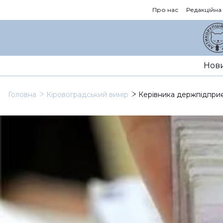
Про нас
Редакційна
Нов
Головна
Кіровоградський вимір
Керівника держпідприє