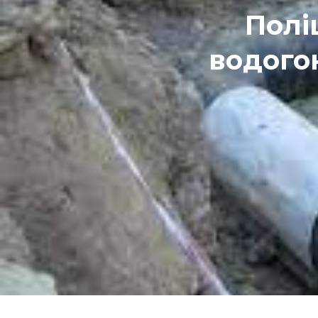
Полі
водого