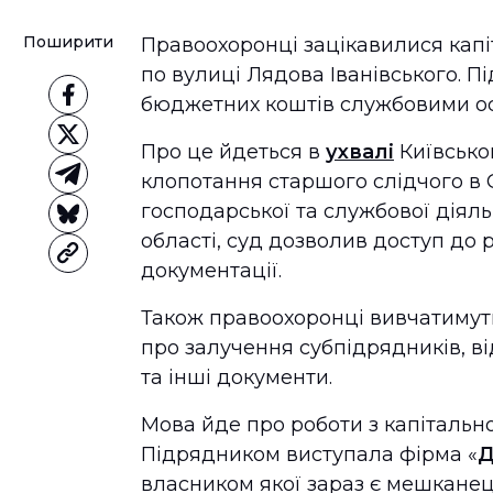
Поширити
Правоохоронці зацікавилися капі
по вулиці Лядова Іванівського. П
бюджетних коштів службовими о
Про це йдеться в
ухвалі
Київсько
клопотання старшого слідчого в 
господарської та службової діяль
області, суд дозволив доступ до 
документації.
Також правоохоронці вивчатимуть 
про залучення субпідрядників, ві
та інші документи.
Мова йде про роботи з капітальн
Підрядником виступала фірма «
Д
власником якої зараз є мешкане