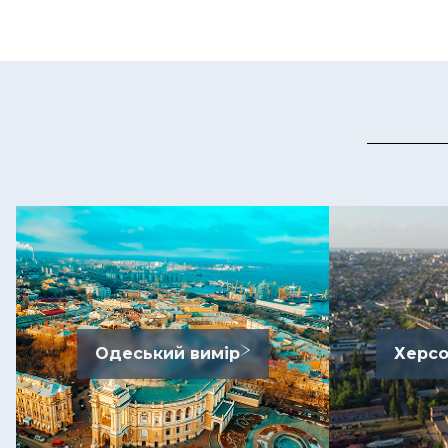
Одеський вимір
Херсо