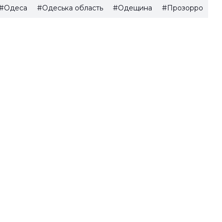
#Одеса
#Одеська область
#Одещина
#Прозорро