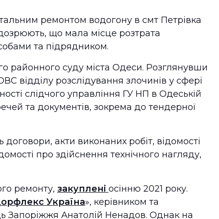
тальним ремонтом водогону в смт Петрівка
ідозрюють, що мала місце розтрата
собами та підрядником.
го районного суду міста Одеси. Розглянувши
ОВС відділу розслідування злочинів у сфері
ності слідчого управління ГУ НП в Одеській
речей та документів, зокрема до тендерної
договори, акти виконаних робіт, відомості
домості про здійснення технічного нагляду,
ого ремонту,
закуплені
осінню 2021 року.
орфлекс Україна
», керівником та
ць Запоріжжя Анатолій Ненадов. Однак на