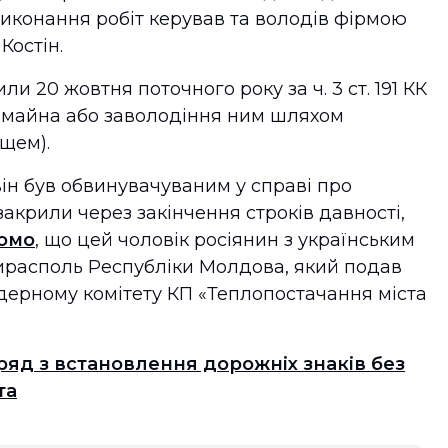
иконання робіт керував та володів фірмою
Костін.
 20 жовтня поточного року за ч. 3 ст. 191 КК
а майна або заволодіння ним шляхом
щем).
він був обвинувачуваним у справі про
акрили через закінчення строків давності,
домо
, що цей чоловік росіянин з українським
ирасполь Республіки Молдова, який подав
дерному комітету КП «Теплопостачання міста
ряд з встановлення дорожніх знаків без
та