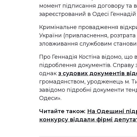
момент підписання договору та в
зареєстрований в Одесі Геннадій 
Кримінальне провадження відкрили
України (привласнення, розтрат
зловживання службовим станови
Про Геннадія Костіна відомо, що 
підроблення документів. Справу з
однак
з судових документів ві
громадянством, уродженець м. Т
завідомо підробні документи тен
Одеси».
Читайте також
:
На Одещині під
конкурсу віддали фірмі депута