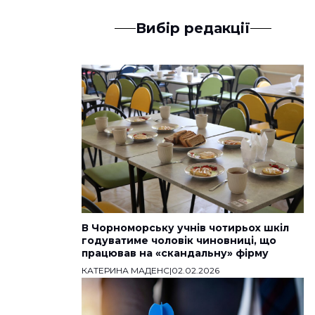
Вибір редакції
В Чорноморську учнів чотирьох шкіл
годуватиме чоловік чиновниці, що
працював на «скандальну» фірму
КАТЕРИНА МАДЕНС
|
02.02.2026