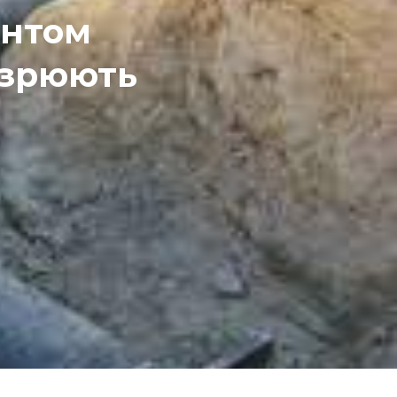
онтом
озрюють