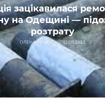
ція зацікавилася рем
ну на Одещині — під
розтрату
ОЛЕНА КРАВЧЕНКО
|
20.11.2023