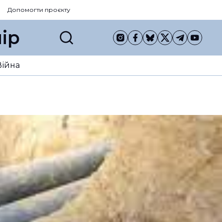
Допомогти проєкту
ір
Війна