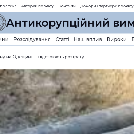
 політика
Авторки проєкту
Контакти
Донори і партнери проєкту
Антикорупційний вим
ини
Розслідування
Статті
Наш вплив
Вироки
ону на Одещині — підозрюють розтрату