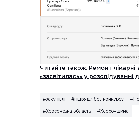
Читайте також
:
Ремонт лікарні 
«засвітилась» у розслідуванні 
#закупівлі
#підряди без конкурсу
#Пр
#Херсонська область
#Херсонщина