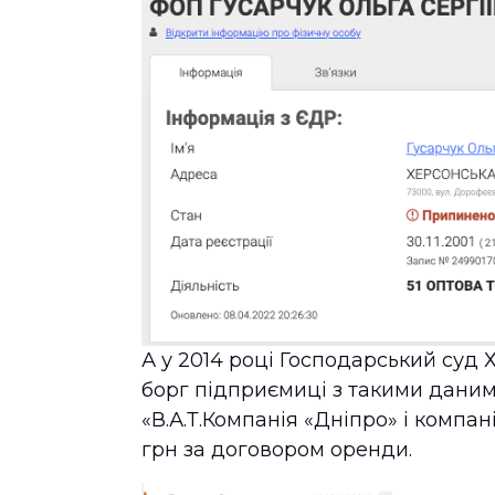
А у 2014 році Господарський суд 
борг підприємиці з такими дани
«В.А.Т.Компанія «Дніпро» і компан
грн за договором оренди.