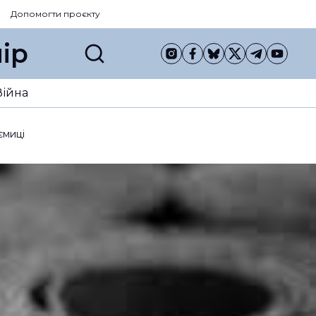
Допомогти проєкту
ір
Війна
ємиці