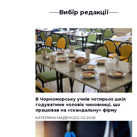
Вибір редакції
В Чорноморську учнів чотирьох шкіл
годуватиме чоловік чиновниці, що
працював на «скандальну» фірму
КАТЕРИНА МАДЕНС
|
02.02.2026