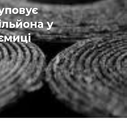
уповує
ільйона у
ємиці