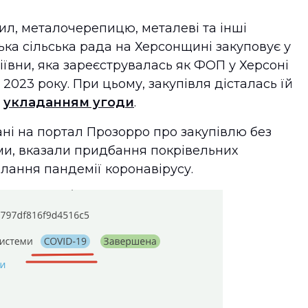
ил, металочерепицю, металеві та інші
ька сільська рада на Херсонщині закуповує у
ївни, яка зареєструвалась як ФОП у Херсоні
2023 року. При цьому, закупівля дісталась їй
о
укладанням угоди
.
ані на портал Прозорро про закупівлю без
ми, вказали придбання покрівельних
олання пандемії коронавірусу.