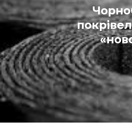
Чорно
покрівел
«нов