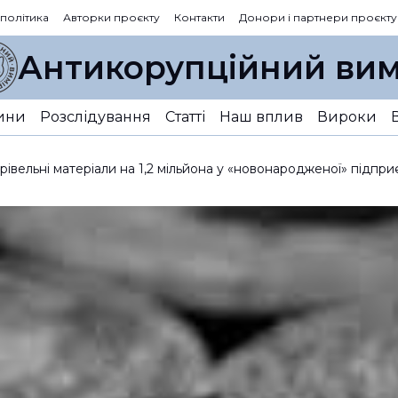
 політика
Авторки проєкту
Контакти
Донори і партнери проєкту
Антикорупційний вим
ини
Розслідування
Статті
Наш вплив
Вироки
рівельні матеріали на 1,2 мільйона у «новонародженої» підпри