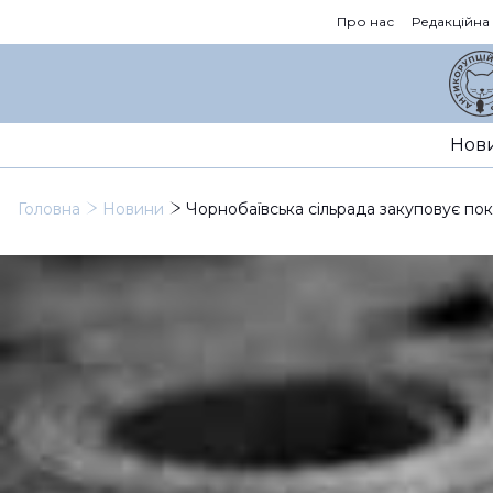
Про нас
Редакційна
Нов
Головна
Новини
Чорнобаївська сільрада закуповує пок