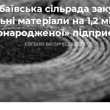
баївська сільрада зак
ьні матеріали на 1,2 м
онародженої» підпри
ЄВГЕНІЯ ВІРЛИЧ
|
22.11.2023