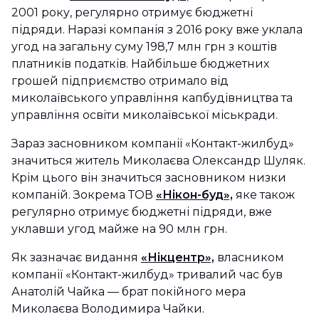
2001 року, регулярно отримує бюджетні
підряди. Наразі компанія з 2016 року вже уклала
угод на загальну суму 198,7 млн грн з коштів
платників податків. Найбільше бюджетних
грошей підприємство отримало від
миколаївського управління капбудівництва та
управління освіти миколаївської міськради.
Зараз засновником компанії «Контакт-жилбуд»
значиться житель Миколаєва Олександр Шуляк.
Крім цього він значиться засновником низки
компаній. Зокрема ТОВ
«Нікон-буд»,
яке також
регулярно отримує бюджетні підряди, вже
уклавши угод майже на 90 млн грн.
Як зазначає видання
«Нікцентр»,
власником
компанії «Контакт-жилбуд» тривалий час був
Анатолій Чайка — брат покійного мера
Миколаєва Володимира Чайки.