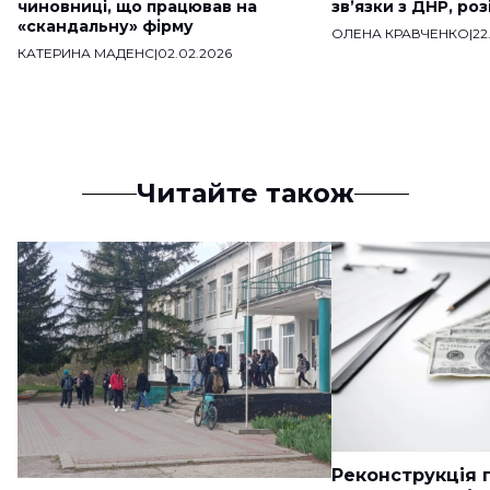
чиновниці, що працював на
звʼязки з ДНР, ро
«скандальну» фірму
ОЛЕНА КРАВЧЕНКО
|
22
КАТЕРИНА МАДЕНС
|
02.02.2026
Читайте також
Реконструкція п