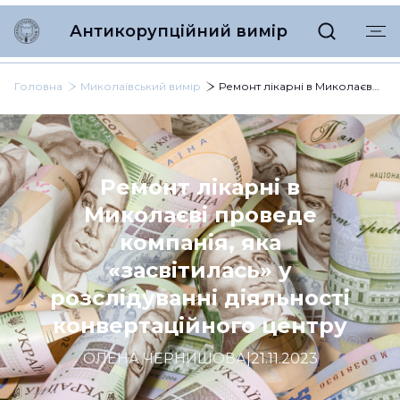
Антикорупційний вимір
Головна
Миколаївський вимір
Ремонт лікарні в Миколаєві проведе компанія, яка «засвітилась» у розслідуванні діяльності конвертаційного центру
Ремонт лікарні в
Миколаєві проведе
компанія, яка
«засвітилась» у
розслідуванні діяльності
конвертаційного центру
ОЛЕНА ЧЕРНИШОВА
|
21.11.2023