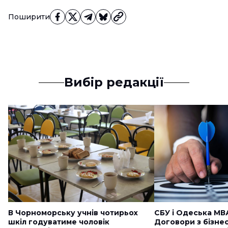
Поширити
Вибір редакції
В Чорноморську учнів чотирьох
СБУ і Одеська МВ
шкіл годуватиме чоловік
Договори з бізне