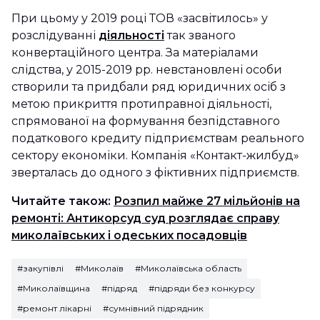
При цьому у 2019 році ТОВ «засвітилось» у
розслідуванні
діяльності
так званого
конвертаційного центра. За матеріалами
слідства, у 2015-2019 рр. невстановлені особи
створили та придбали ряд юридичних осіб з
метою прикриття протиправної діяльності,
спрямованої на формування безпідставного
податкового кредиту підприємствам реального
сектору економіки. Компанія «Контакт-жилбуд»
зверталась до одного з фіктивних підприємств.
Читайте також:
Розпил майже 27 мільйонів на
ремонті: Антикорсуд суд розглядає справу
миколаївських і одеських посадовців
#закупівлі
#Миколаїв
#Миколаївська область
#Миколаївщина
#підряд
#підряди без конкурсу
#ремонт лікарні
#сумнівний підрядник