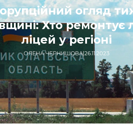
орупційний огляд ти
вщині: Хто ремонтує л
ліцей у регіоні
ОЛЕНА ЧЕРНИШОВА
|
26.11.2023