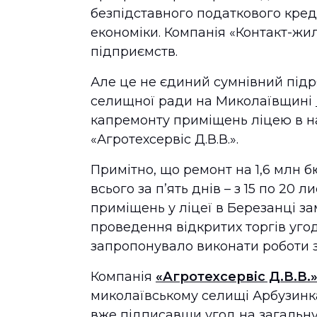
безпідставного податкового кре
економіки. Компанія «Контакт-жи
підприємств.
Але це не єдиний сумнівний підр
селищної ради на Миколаївщині
капремонту приміщень ліцею в н
«Агротехсервіс Д.В.В.».
Примітно, що ремонт на 1,6 млн 
всього за п’ять днів – з 15 по 20 
приміщень у ліцеї в Березанці за
проведення відкритих торгів угоду
запропонувало виконати роботи за
Компанія
«Агротехсервіс Д.В.В.»
миколаївському селищі Арбузинк
вже підписавши угод на загальну