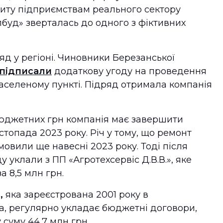
диту підприємствам реального сектору
лбуд» зверталась до одного з фіктивних
яд у регіоні. Чиновники Березанської
підписали
додаткову угоду на проведення
аселеному пункті. Підряд отримала компанія
бюджетних грн компанія має завершити
листопада 2023 року. Річ у тому, що ремонт
мовили ще навесні 2023 року. Тоді після
 уклали з ПП «Агротехсервіс Д.В.В.», яке
 8,5 млн грн.
,
яка зареєстрована 2001 року в
а, регулярно укладає бюджетні договори,
 суму 44,7 млн грн.