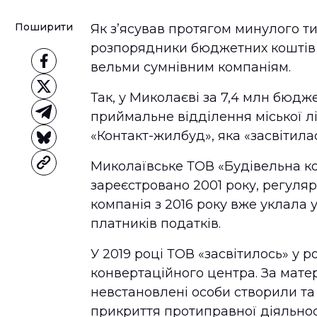
Поширити
Як з’ясував протягом минулого т
розпорядники бюджетних коштів 
вельми сумнівним компаніям.
Так, у Миколаєві за 7,4 млн бюд
приймальне відділення міської л
«Контакт-жилбуд», яка «засвітила
Миколаївське ТОВ «Будівельна к
зареєстровано 2001 року, регуля
компанія з 2016 року вже уклала у
платників податків.
У 2019 році ТОВ «засвітилось» у 
конвертаційного центра. За матері
невстановлені особи створили т
прикриття протиправної діяльно