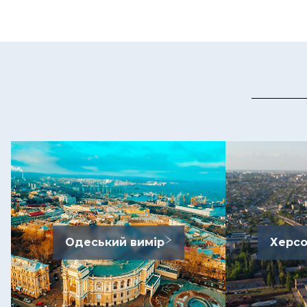
Одеський вимір
Херсо