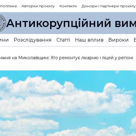
 політика
Авторки проєкту
Контакти
Донори і партнери проєкту
Антикорупційний вим
ини
Розслідування
Статті
Наш вплив
Вироки
жня на Миколаївщині: Хто ремонтує лікарню і ліцей у регіоні