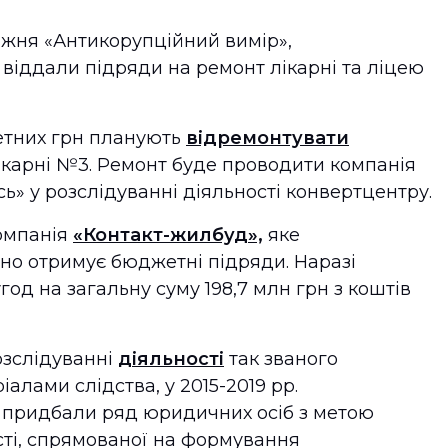
ижня «Антикорупційний вимір»,
віддали підряди на ремонт лікарні та ліцею
жетних грн планують
відремонтувати
ікарні №3. Ремонт буде проводити компанія
сь» у розслідуванні діяльності конвертцентру.
омпанія
«Контакт-жилбуд»,
яке
рно отримує бюджетні підряди. Наразі
год на загальну суму 198,7 млн грн з коштів
розслідуванні
діяльності
так званого
алами слідства, у 2015-2019 рр.
а придбали ряд юридичних осіб з метою
сті, спрямованої на формування