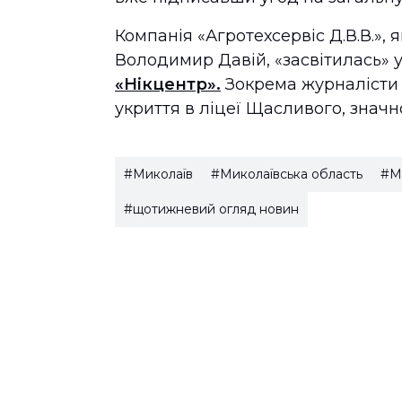
Компанія «Агротехсервіс Д.В.В.»,
Володимир Давій, «засвітилась» 
«Нікцентр».
Зокрема журналісти 
укриття в ліцеї Щасливого, значн
#Миколаїв
#Миколаївська область
#М
#щотижневий огляд новин