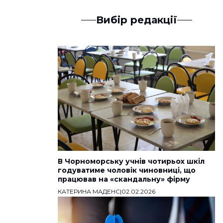
Вибір редакції
В Чорноморську учнів чотирьох шкіл
годуватиме чоловік чиновниці, що
працював на «скандальну» фірму
КАТЕРИНА МАДЕНС
|
02.02.2026