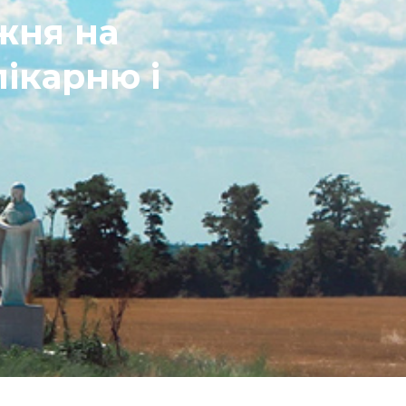
жня на
ікарню і