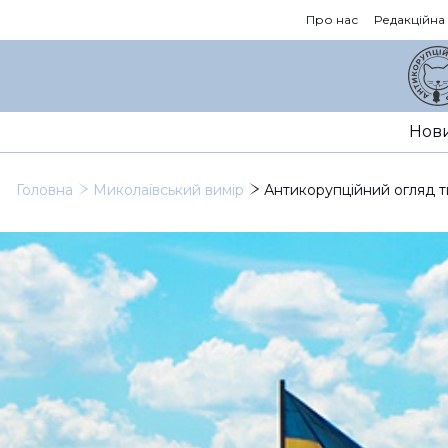
Про нас
Редакційна
Нов
Головна
Миколаївський вимір
Антикорупційний огляд ти