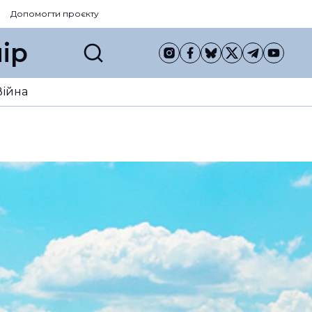
Допомогти проєкту
ір
Війна