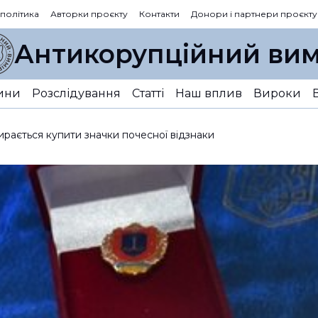
 політика
Авторки проєкту
Контакти
Донори і партнери проєкту
Антикорупційний вим
ини
Розслідування
Статті
Наш вплив
Вироки
ирається купити значки почесної відзнаки