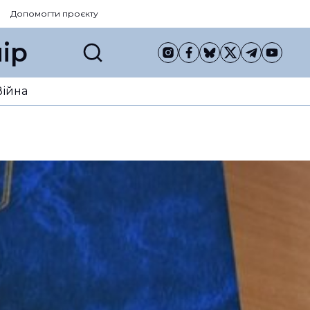
Допомогти проєкту
ір
Війна