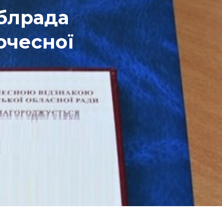
облрада
очесної