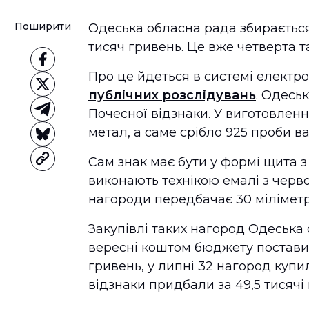
Поширити
Одеська обласна рада збирається
тисяч гривень. Це вже четверта т
Про це йдеться в системі електр
публічних розслідувань
. Одесь
Почесної відзнаки. У виготовлен
метал, а саме срібло 925 проби ва
Сам знак має бути у формі щита з
виконають технікою емалі з черво
нагороди передбачає 30 міліметрі
Закупівлі таких нагород Одеська
вересні коштом бюджету поставили
гривень, у липні 32 нагород купил
відзнаки придбали за 49,5 тисячі