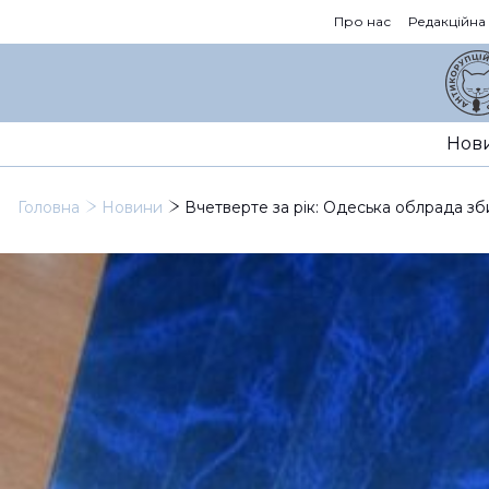
Про нас
Редакційна
Нов
Головна
Новини
Вчетверте за рік: Одеська облрада зб