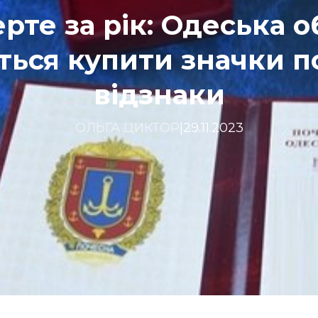
рте за рік: Одеська 
ться купити значки п
відзнаки
ОЛЬГА ЦИКТОР
|
29.11.2023