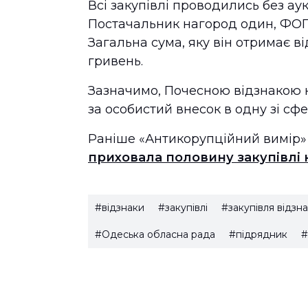
Всі закупівлі проводились без ау
Постачальник нагород один, ФО
Загальна сума, яку він отримає ві
гривень.
Зазначимо, Почесною відзнакою 
за особистий внесок в одну зі сф
Раніше «Антикорупційний вимір»
приховала половину закупівлі н
#відзнаки
#закупівлі
#закупівля відзн
#Одеська обласна рада
#підрядник
#