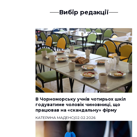
Вибір редакції
В Чорноморську учнів чотирьох шкіл
годуватиме чоловік чиновниці, що
працював на «скандальну» фірму
КАТЕРИНА МАДЕНС
|
02.02.2026