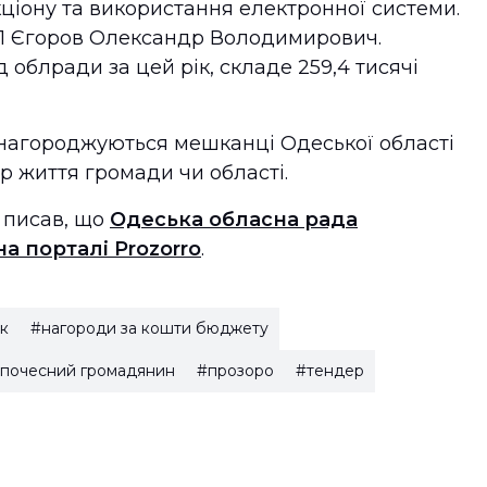
кціону та використання електронної системи.
П Єгоров Олександр Володимирович.
д облради за цей рік, складе 259,4 тисячі
нагороджуються мешканці Одеської області
ер життя громади чи області.
 писав, що
Одеська обласна рада
а порталі Prozorro
.
ак
#нагороди за кошти бюджету
почесний громадянин
#прозоро
#тендер