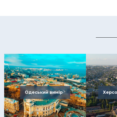
Одеський вимір
Херсо